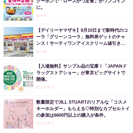
クーポンで「ロースかつ定食」がワンコイン
に。
セール
【デイリーヤマザキ】8月10日まで新時代のコ
ーラ「グリーンコーラ」無料券ゲットのチャ
ンス！サーティワンアイスクリーム値引きな
どお得企画も目白押し。
セール
【入場無料】サンプル品の宝庫！「JAPANド
ラッグストアショー」が東京ビッグサイトで
開催。
ビューティ
数量限定でJILL STUARTのリアルな「コスメ
キーホルダー」もらえる♡特別なカプセルトイ
の参加は6600円以上の購入が条件。
ビューティ