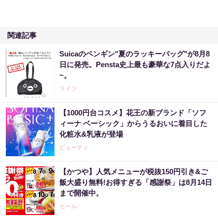
関連記事
Suicaのペンギン"夏のラッキーバッグ"が8月8
日に発売。Pensta史上最も豪華な7点入りだよ
~。
ライフ
【1000円台コスメ】花王の新ブランド「ソフ
ィーナ ベーシック」からうるおいに着目した
化粧水&乳液が登場
ビューティ
【かつや】人気メニューが税抜150円引き&ご
飯大盛り無料!お得すぎる「感謝祭」は8月14日
まで開催中。
セール