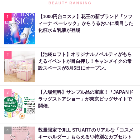
BEAUTY RANKING
【1000円台コスメ】花王の新ブランド「ソフ
1
ィーナ ベーシック」からうるおいに着目した
化粧水＆乳液が登場
【池袋ロフト】オリジナルノベルティがもら
2
えるイベントが目白押し！キャンメイクの常
設スペースが8月5日にオープン。
【入場無料】サンプル品の宝庫！「JAPANド
3
ラッグストアショー」が東京ビッグサイトで
開催。
数量限定でJILL STUARTのリアルな「コスメ
4
キーホルダー」もらえる♡特別なカプセルト