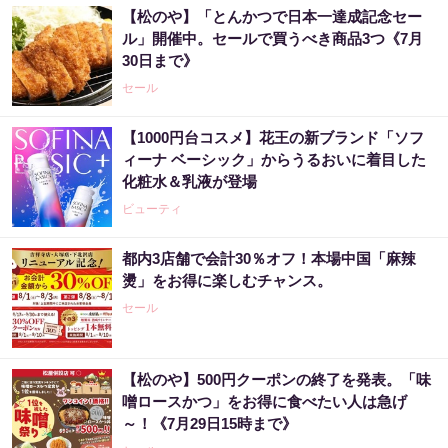
【松のや】「とんかつで日本一達成記念セー
ル」開催中。セールで買うべき商品3つ《7月
30日まで》
セール
【1000円台コスメ】花王の新ブランド「ソフ
ィーナ ベーシック」からうるおいに着目した
化粧水＆乳液が登場
ビューティ
都内3店舗で会計30％オフ！本場中国「麻辣
燙」をお得に楽しむチャンス。
セール
【松のや】500円クーポンの終了を発表。「味
噌ロースかつ」をお得に食べたい人は急げ
～！《7月29日15時まで》