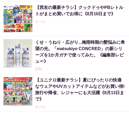
【西友の最新チラシ】クックドゥやPBレトル
トがまとめ買いでお得に《8月10日まで》
セール
くせ・うねり・広がり...梅雨時期の髪悩みに希
望の光。「matsukiyo CONCRED」の新シリ
ーズを1か月ガチで使ってみた。《編集部レビ
ュー》
[PR]
【ユニクロ最新チラシ】夏にぴったりの快適
なウェアやUVカットアイテムなどがお買い得!
旅行や帰省、レジャーにも大活躍《8月13日ま
で》
セール