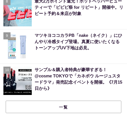
最大2万ポイント還元！ホットペッパービュー
8
ティーで「ビビビ祭 for リピート」開催中。リ
ピート予約＆来店が対象
マツキヨココカラPB「nake（ネイク）」にひ
9
んやり冷感タイプ登場。真夏に使いたくなる
トーンアップUV下地は必見。
サンプル＆購入者特典が豪華すぎる！
10
@cosme TOKYOで「カネボウ ルージュスタ
ードラマ」発売記念イベントを開催。《7月15
日から》
一覧