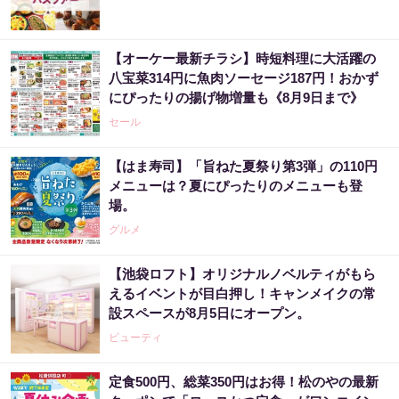
【オーケー最新チラシ】時短料理に大活躍の
八宝菜314円に魚肉ソーセージ187円！おかず
にぴったりの揚げ物増量も《8月9日まで》
セール
【はま寿司】「旨ねた夏祭り第3弾」の110円
メニューは？夏にぴったりのメニューも登
場。
グルメ
【池袋ロフト】オリジナルノベルティがもら
えるイベントが目白押し！キャンメイクの常
設スペースが8月5日にオープン。
ビューティ
定食500円、総菜350円はお得！松のやの最新