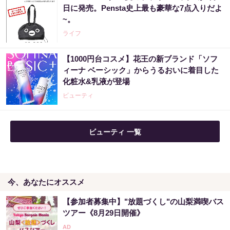
日に発売。Pensta史上最も豪華な7点入りだよ
~。
ライフ
【1000円台コスメ】花王の新ブランド「ソフ
ィーナ ベーシック」からうるおいに着目した
化粧水&乳液が登場
ビューティ
ビューティ 一覧
今、あなたにオススメ
【参加者募集中】"放題づくし"の山梨満喫バス
ツアー《8月29日開催》