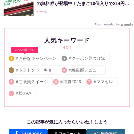
の無料券が登場中！たまご10個入りで214円な
どのお得企画も見逃せない。
セール
Recommended by
人気キーワード
HOT
みんなの関心No.1
お得なキャンペーン
クーポン見つけ隊
1
2
トクトクトーキョー
編集部レビュー
3
4
ご褒美スイーツ
福袋2026
ママセレ
5
6
7
松のや
8
この記事が気に入ったらいいね！しよう
Facebook
Instagram