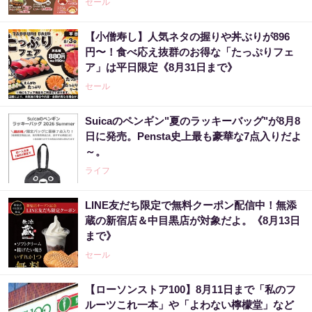
セール
【小僧寿し】人気ネタの握りや丼ぶりが896
円〜！食べ応え抜群のお得な「たっぷりフェ
ア」は平日限定《8月31日まで》
セール
Suicaのペンギン"夏のラッキーバッグ"が8月8
日に発売。Pensta史上最も豪華な7点入りだよ
～。
ライフ
LINE友だち限定で無料クーポン配信中！無添
蔵の新宿店＆中目黒店が対象だよ。《8月13日
まで》
セール
【ローソンストア100】8月11日まで「私のフ
ルーツこれ一本」や「よわない檸檬堂」など