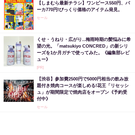
【しまむら最新チラシ】ワンピース550円、パ
ーカ770円!びっくり価格のアイテム発見。
セール
くせ・うねり・広がり...梅雨時期の髪悩みに希
望の光。「matsukiyo CONCRED」の新シリ
ーズを1か月ガチで使ってみた。《編集部レビ
ュー》
[PR]
【渋谷】参加費2500円で5000円相当の飲み放
題付き焼肉コースが楽しめる!花王「リセッシ
ュ」が期間限定で焼肉店をオープン《予約受
付中》
セール