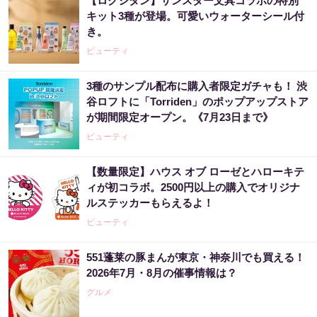
【ロクシタン】サンスター文具コラボの特別
キット3種が登場。可愛いウォーターシール付
き。
ビューティ
3種のサンプル配布に購入者限定ガチャも！ 渋
谷ロフトに「Torriden」のポップアップストア
が期間限定オープン。《7月23日まで》
ビューティ
【数量限定】ハウス オブ ローゼとハローキテ
ィが初コラボ。2500円以上の購入でオリジナ
ルステッカーもらえるよ！
ビューティ
551蓬莱の豚まんが東京・神奈川でも買える！
2026年7月・8月の催事情報は？
グルメ