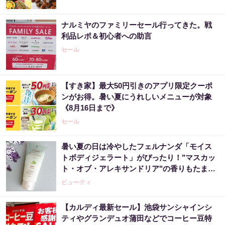
ナルミヤのファミリーセール行ってきた。戦
利品レポ＆初心者への助言
セール
【すき家】最大50円引きのアプリ限定クーポ
ンがお得。暑い夏にうれしいメニューが対象
《8月16日まで》
セール
暑い夏の日は冷やしたフェルナンダ「モイス
トボディジェラート」がぴったり！"マスカッ
ト・オブ・アレキサンドリア"の香りもたまら
ん♡《編集部レポ》
ビューティ
【カルディ最新セール】池袋サンシャインシ
ティやグランデュオ蒲田などでコーヒー豆特