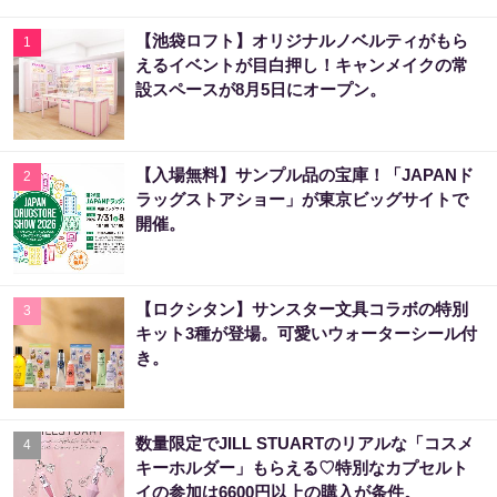
【池袋ロフト】オリジナルノベルティがもら
1
えるイベントが目白押し！キャンメイクの常
設スペースが8月5日にオープン。
【入場無料】サンプル品の宝庫！「JAPANド
2
ラッグストアショー」が東京ビッグサイトで
開催。
【ロクシタン】サンスター文具コラボの特別
3
キット3種が登場。可愛いウォーターシール付
き。
数量限定でJILL STUARTのリアルな「コスメ
4
キーホルダー」もらえる♡特別なカプセルト
イの参加は6600円以上の購入が条件。