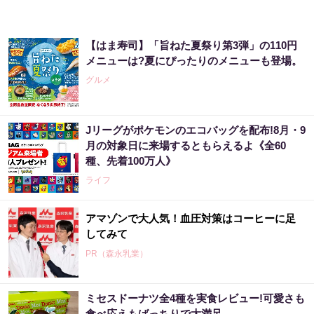
【はま寿司】「旨ねた夏祭り第3弾」の110円
メニューは?夏にぴったりのメニューも登場。
グルメ
Jリーグがポケモンのエコバッグを配布!8月・9
月の対象日に来場するともらえるよ《全60
種、先着100万人》
ライフ
アマゾンで大人気！血圧対策はコーヒーに足
してみて
PR（森永乳業）
ミセスドーナツ全4種を実食レビュー!可愛さも
食べ応えもばっちりで大満足。