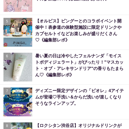
【オルビス】ピングーとのコラボイベント開
5
催中！表参道の体験型施設に限定ドリンクや
カプセルトイなどお楽しみが盛りだくさん
♡《編集部レポ》
暑い夏の日は冷やしたフェルナンダ「モイス
6
トボディジェラート」がぴったり！"マスカッ
ト・オブ・アレキサンドリア"の香りもたまら
ん♡《編集部レポ》
ディズニー限定デザインの「ビオレ」4アイテ
7
ムが登場♡手洗い＆からだ洗いが楽しくなり
そうなラインアップ。
【ロクシタン渋谷店】オリジナルドリンクが
8