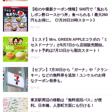
【松のや最新クーポン情報】500円で「鬼おろ
しポン酢ロースかつ丼」食べられる！最大260
円もお得に。《7月29日15時スタート》
セール
【ミスド】Mrs. GREEN APPLEコラボの「ミ
セスドーナツ」が8月7日から店頭販売開始。
ネット予約は7月13日から順次スタート！
グルメ
【セブン】7月30日から「ガーナ」や「クラン
キー」などの無料券を追加！ユンケルのお得
なクーポン発券も。
セール
東京駅周辺の移動は「無料巡回バス」が便
利。日本橋、人形町方面にも行ける！