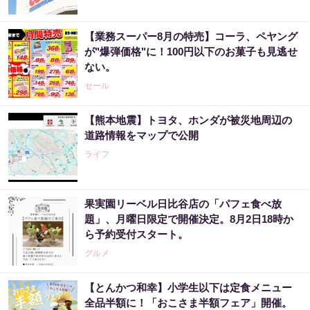
【業務スーパー8月の特売】コーラ、ペヤング
が"爆弾価格"に！100円以下のお菓子も見逃せ
ない。
セール
【熊本地震】トヨタ、ホンダが被災地周辺の
道路情報をマップで公開
ライフ
果実園リーベル日比谷店の「パフェ食べ放
題」、月曜日限定で開催決定。8月2日18時か
ら予約受付スタート。
グルメ
【とんかつ和幸】小学生以下は定食メニュー
全品半額に！「おこさま半額フェア」開催。