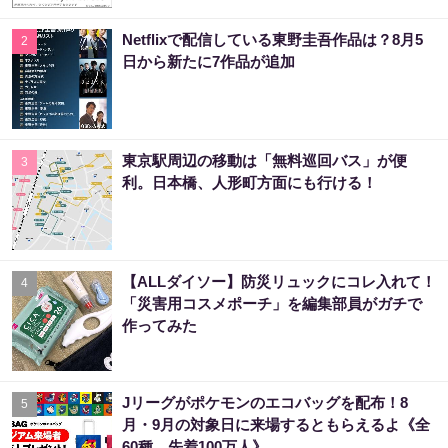
Netflixで配信している東野圭吾作品は？8月5
2
日から新たに7作品が追加
東京駅周辺の移動は「無料巡回バス」が便
3
利。日本橋、人形町方面にも行ける！
【ALLダイソー】防災リュックにコレ入れて！
4
「災害用コスメポーチ」を編集部員がガチで
作ってみた
Jリーグがポケモンのエコバッグを配布！8
5
月・9月の対象日に来場するともらえるよ《全
60種、先着100万人》