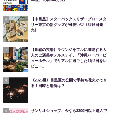
【中目黒】スターバックスリザーブロースタ
6
リー東京の新グッズが可愛い♡《8月6日発
売》
【那覇の穴場】ラウンジをフルに堪能する大
7
人のご褒美ホテルステイ。「沖縄ハーバービ
ューホテル」でリアルに過ごした1泊2日をレ
ビュー。
《2026夏》目黒区の公園で手持ち花火ができ
8
る！日時と場所は？
サンリオショップ、今なら3300円以上購入で
9