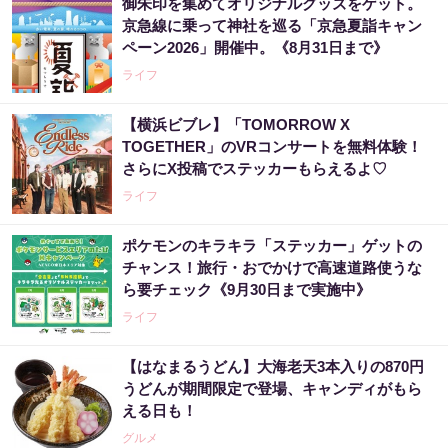
御朱印を集めてオリジナルグッズをゲット。
京急線に乗って神社を巡る「京急夏詣キャン
ペーン2026」開催中。《8月31日まで》
ライフ
【横浜ビブレ】「TOMORROW X
TOGETHER」のVRコンサートを無料体験！
さらにX投稿でステッカーもらえるよ♡
ライフ
ポケモンのキラキラ「ステッカー」ゲットの
チャンス！旅行・おでかけで高速道路使うな
ら要チェック《9月30日まで実施中》
ライフ
【はなまるうどん】大海老天3本入りの870円
うどんが期間限定で登場、キャンディがもら
える日も！
グルメ