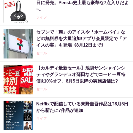
日に発売。Pensta史上最も豪華な7点入りだよ
~。
ライフ
セブンで「爽」のアイスや「ホームパイ」な
どの無料券を大量追加!アプリ会員限定で「ア
イスの実」も登場《8月12日まで》
セール
【カルディ最新セール】池袋サンシャインシ
ティやグランデュオ蒲田などでコーヒー豆特
価&10%オフ。8月5日以降の実施店舗は?
セール
Netflixで配信している東野圭吾作品は?8月5日
から新たに7作品が追加
ライフ