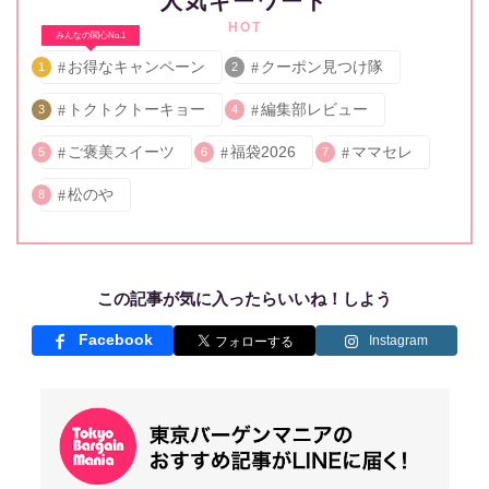
人気キーワード
HOT
みんなの関心No.1
お得なキャンペーン
クーポン見つけ隊
1
2
トクトクトーキョー
編集部レビュー
3
4
ご褒美スイーツ
福袋2026
ママセレ
5
6
7
松のや
8
この記事が気に入ったらいいね！しよう
Facebook
Instagram