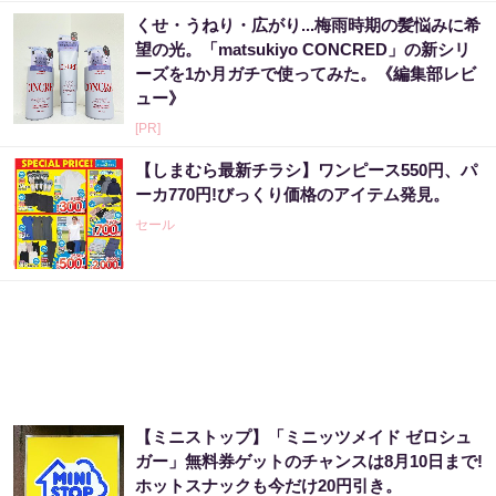
くせ・うねり・広がり...梅雨時期の髪悩みに希
望の光。「matsukiyo CONCRED」の新シリ
ーズを1か月ガチで使ってみた。《編集部レビ
ュー》
[PR]
【しまむら最新チラシ】ワンピース550円、パ
ーカ770円!びっくり価格のアイテム発見。
セール
【ミニストップ】「ミニッツメイド ゼロシュ
ガー」無料券ゲットのチャンスは8月10日まで!
ホットスナックも今だけ20円引き。