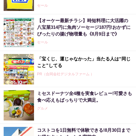
セール
【オーケー最新チラシ】時短料理に大活躍の
八宝菜314円に魚肉ソーセージ187円!おかずに
ぴったりの揚げ物増量も《8月9日まで》
セール
「宝くじ、運じゃなかった」当たる人は“同じ
こと”してる
PR（合同会社デジタルファーム ）
ミセスドーナツ全4種を実食レビュー!可愛さも
食べ応えもばっちりで大満足。
グルメ
コストコを1日無料で体験できる!8月30日まで