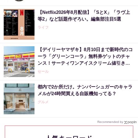
【Netflix2026年8月配信】「SとX」「ラヴ上
等2」など話題作ぞろい。編集部注目5選
ライフ
【デイリーヤマザキ】8月10日まで新時代のコ
ーラ「グリーンコーラ」無料券ゲットのチャ
ンス！サーティワンアイスクリーム値引きな
どお得企画も目白押し。
セール
都内で2か所だけ。ナンバーシュガーのキャラ
メルが24時間買える自販機知ってる？
グルメ
Recommended by