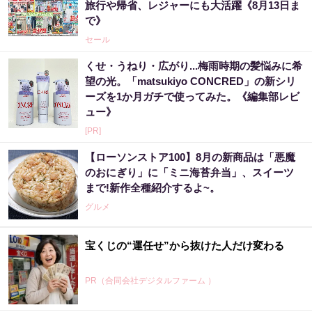
旅行や帰省、レジャーにも大活躍《8月13日ま
で》
セール
くせ・うねり・広がり...梅雨時期の髪悩みに希
望の光。「matsukiyo CONCRED」の新シリ
ーズを1か月ガチで使ってみた。《編集部レビ
ュー》
[PR]
【ローソンストア100】8月の新商品は「悪魔
のおにぎり」に「ミニ海苔弁当」、スイーツ
まで!新作全種紹介するよ~。
グルメ
宝くじの“運任せ”から抜けた人だけ変わる
PR（合同会社デジタルファーム ）