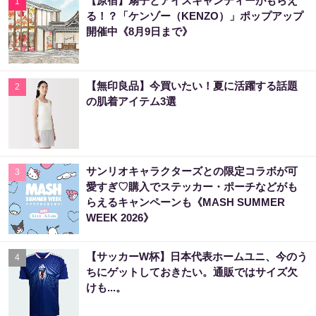
【原宿】扇子とアイスキャンディーがもらえ
1
る！？「ケンゾー（KENZO）」ポップアップ
開催中《8月9日まで》
【無印良品】今買いたい！夏に活躍する話題
2
の肌着アイテム3選
サンリオキャラクターズとの限定コラボが可
3
愛すぎ♡購入でステッカー・ポーチなどがも
らえるキャンペーンも《MASH SUMMER
WEEK 2026》
【サッカーW杯】日本代表ホームユニ、今のう
4
ちにゲットしておきたい。通販ではサイズ欠
けも...。