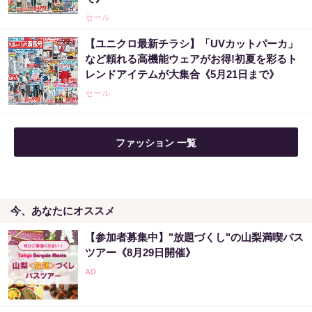
セール
【ユニクロ最新チラシ】「UVカットパーカ」
など頼れる高機能ウェアがお得!初夏を彩るト
レンドアイテムが大集合《5月21日まで》
セール
ファッション 一覧
今、あなたにオススメ
【参加者募集中】"放題づくし"の山梨満喫バス
ツアー《8月29日開催》