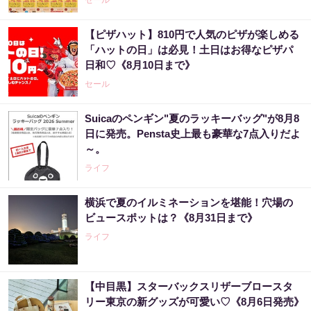
セール
【ピザハット】810円で人気のピザが楽しめる
「ハットの日」は必見！土日はお得なピザパ
日和♡《8月10日まで》
セール
Suicaのペンギン"夏のラッキーバッグ"が8月8
日に発売。Pensta史上最も豪華な7点入りだよ
～。
ライフ
横浜で夏のイルミネーションを堪能！穴場の
ビュースポットは？《8月31日まで》
ライフ
【中目黒】スターバックスリザーブロースタ
リー東京の新グッズが可愛い♡《8月6日発売》