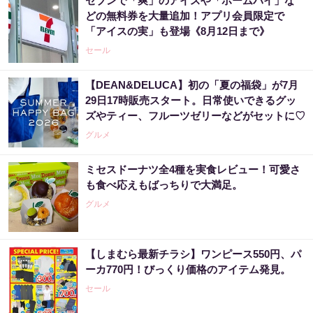
セブンで「爽」のアイスや「ホームパイ」な
どの無料券を大量追加！アプリ会員限定で
「アイスの実」も登場《8月12日まで》
セール
【DEAN&DELUCA】初の「夏の福袋」が7月
29日17時販売スタート。日常使いできるグッ
ズやティー、フルーツゼリーなどがセットに♡
グルメ
ミセスドーナツ全4種を実食レビュー！可愛さ
も食べ応えもばっちりで大満足。
グルメ
【しまむら最新チラシ】ワンピース550円、パ
ーカ770円！びっくり価格のアイテム発見。
セール