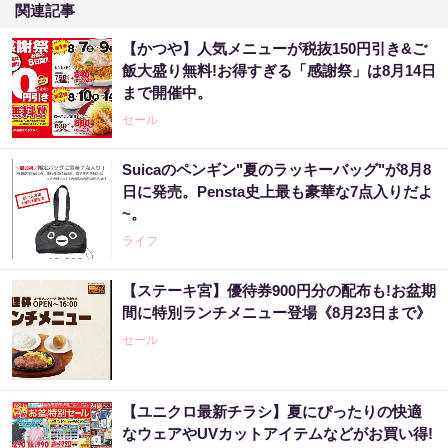
関連記事
【かつや】人気メニューが税抜150円引き&ご
飯大盛り無料!お得すぎる「感謝祭」は8月14日
まで開催中。
セール
Suicaのペンギン"夏のラッキーバッグ"が8月8
日に発売。Pensta史上最も豪華な7点入りだよ
~。
ライフ
【ステーキ宮】優待券900円分の配布も!お盆期
間に特別ランチメニュー登場《8月23日まで》
セール
【ユニクロ最新チラシ】夏にぴったりの快適
なウェアやUVカットアイテムなどがお買い得!