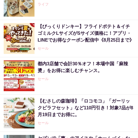
ライフ
【びっくりドンキー】フライドポテト＆イチ
ゴミルクLサイズがSサイズ価格に！アプリ・
LINEでお得なクーポン配信中《8月25日まで》
セール
都内3店舗で会計30％オフ！本場中国「麻辣
燙」をお得に楽しむチャンス。
セール
【むさしの森珈琲】「ロコモコ」「ガーリッ
クピラフセット」など110円引き！対象7品が8
月19日までお得に。
セール