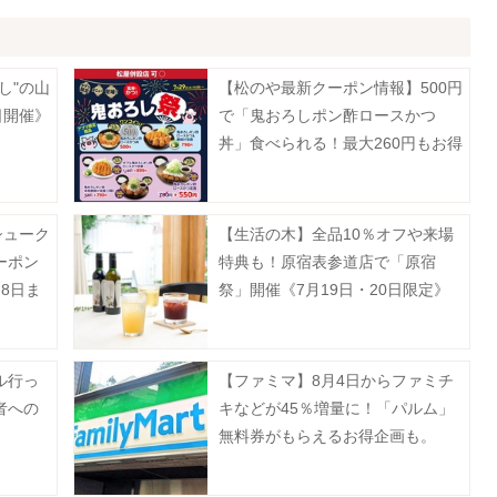
し"の山
【松のや最新クーポン情報】500円
日開催》
で「鬼おろしポン酢ロースかつ
丼」食べられる！最大260円もお得
に。《7月29日15時スタート》
シューク
【生活の木】全品10％オフや来場
ーポン
特典も！原宿表参道店で「原宿
8日ま
祭」開催《7月19日・20日限定》
ル行っ
【ファミマ】8月4日からファミチ
者への
キなどが45％増量に！「パルム」
無料券がもらえるお得企画も。