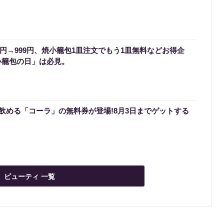
0円→999円、焼小籠包1皿注文でもう1皿無料などお得企
小籠包の日」は必見。
飲める「コーラ」の無料券が登場!8月3日までゲットする
ビューティ 一覧