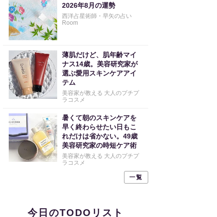
2026年8月の運勢
西洋占星術師・早矢の占い
Room
薄肌だけど、肌年齢マイ
ナス14歳。美容研究家が
選ぶ愛用スキンケアアイ
テム
美容家が教える 大人のプチプ
ラコスメ
暑くて朝のスキンケアを
早く終わらせたい日もこ
れだけは省かない。49歳
美容研究家の時短ケア術
美容家が教える 大人のプチプ
ラコスメ
一覧
今日のTODOリスト