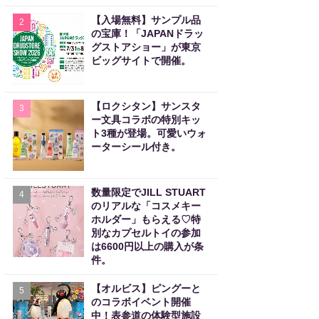
【入場無料】サンプル品
2
の宝庫！「JAPANドラッ
グストアショー」が東京
ビッグサイトで開催。
【ロクシタン】サンスタ
3
ー文具コラボの特別キッ
ト3種が登場。可愛いウォ
ーターシール付き。
数量限定でJILL STUART
4
のリアルな「コスメキー
ホルダー」もらえる♡特
別なカプセルトイの参加
は6600円以上の購入が条
件。
【オルビス】ピングーと
5
のコラボイベント開催
中！表参道の体験型施設