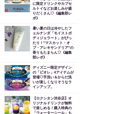
に限定ドリンクやカプセ
ルトイなどお楽しみが盛
りだくさん♡《編集部レ
ポ》
暑い夏の日は冷やしたフ
6
ェルナンダ「モイストボ
ディジェラート」がぴっ
たり！"マスカット・オ
ブ・アレキサンドリア"の
香りもたまらん♡《編集
部レポ》
ディズニー限定デザイン
7
の「ビオレ」4アイテムが
登場♡手洗い＆からだ洗
いが楽しくなりそうなラ
インアップ。
【ロクシタン渋谷店】オ
8
リジナルドリンクが無料
で楽しめる！購入特典の
「ウォーターシール」も