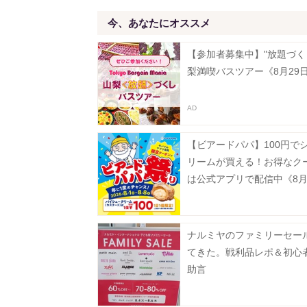
今、あなたにオススメ
【参加者募集中】"放題づく
梨満喫バスツアー《8月29
【ビアードパパ】100円で
リームが買える！お得なク
は公式アプリで配信中《8月
で》
ナルミヤのファミリーセー
てきた。戦利品レポ＆初心
助言