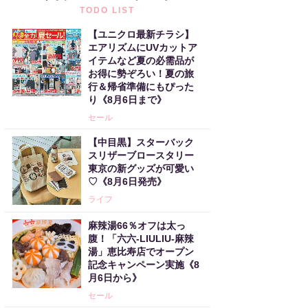
TODO LIST
【ユニクロ最新チラシ】
エアリズムにUVカットア
イテムなど夏の必需品が
お得に勢ぞろい！夏の旅
行＆帰省準備にもぴった
り《8月6日まで》
セール
【中目黒】スターバック
スリザーブロースタリー
東京の新グッズが可愛い
♡《8月6日発売》
ライフ
麻辣湯66％オフは太っ
腹！「六六-LIULIU-麻辣
湯」恵比寿店でオープン
記念キャンペーン実施《8
月6日から》
セール