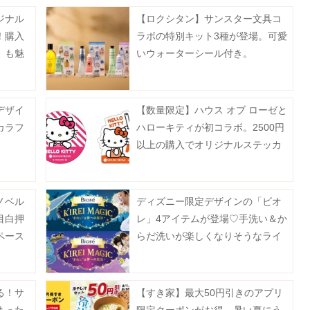
ジナル
【ロクシタン】サンスター文具コ
！購入
ラボの特別キット3種が登場。可愛
」も魅
いウォーターシール付き。
デザイ
【数量限定】ハウス オブ ローゼと
カラフ
ハローキティが初コラボ。2500円
以上の購入でオリジナルステッカ
ーもらえるよ！
ノベル
ディズニー限定デザインの「ビオ
目白押
レ」4アイテムが登場♡手洗い＆か
ペース
らだ洗いが楽しくなりそうなライ
ンアップ。
る！サ
【すき家】最大50円引きのアプリ
まった
限定クーポンがお得。暑い夏にう