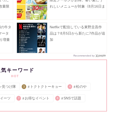
数量限
れしいメニューが対象《8月16日ま
で》
0円の牛タ
Netflixで配信している東野圭吾作
マータ
品は？8月5日から新たに7作品が追
より増量
加
》
Recommended by
人気キーワード
HOT
ン見つけ隊
トクトクトーキョー
松のや
3
4
イーツ
お得なイベント
SNSで話題
7
8