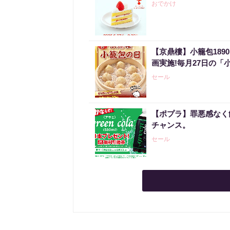
おでかけ
【京鼎樓】小籠包189
画実施!毎月27日の「
セール
【ポプラ】罪悪感なく
チャンス。
セール