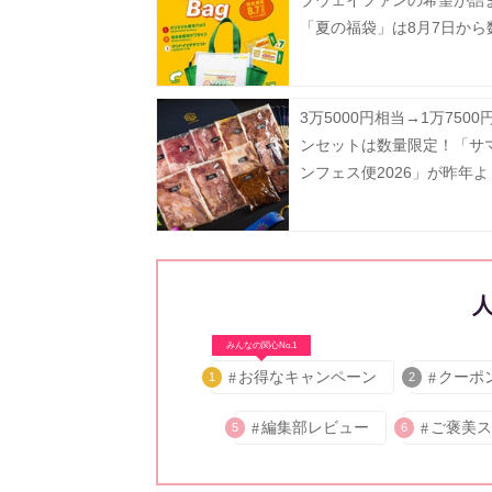
「夏の福袋」は8月7日から
定で発売。
3万5000円相当→1万750
ンセットは数量限定！「サ
ンフェス便2026」が昨年
して販売中《8月16日まで
みんなの関心No.1
お得なキャンペーン
クーポ
1
2
編集部レビュー
ご褒美ス
5
6