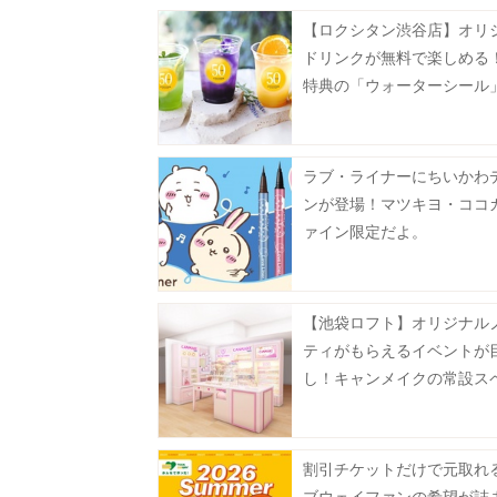
【ロクシタン渋谷店】オリ
ドリンクが無料で楽しめる
特典の「ウォーターシール
力的♡《7月9日～12日》
ラブ・ライナーにちいかわ
ンが登場！マツキヨ・ココ
ァイン限定だよ。
【池袋ロフト】オリジナル
ティがもらえるイベントが
し！キャンメイクの常設ス
が8月5日にオープン。
割引チケットだけで元取れ
ブウェイファンの希望が詰