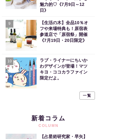
魅力的♡《7月9日～12
日》
【生活の木】全品10％オ
9
フや来場特典も！原宿表
参道店で「原宿祭」開催
《7月19日・20日限定》
ラブ・ライナーにちいか
10
わデザインが登場！マツ
キヨ・ココカラファイン
限定だよ。
一覧
新着コラム
COLUMN
【占星術研究家・早矢】