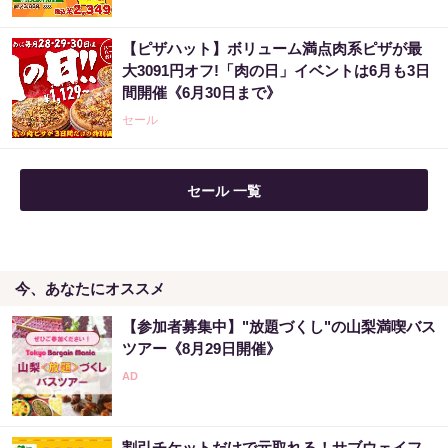
【ピザハット】ボリューム満点肉系ピザが最
大3091円オフ!「肉の日」イベントは6月も3日
間開催《6月30日まで》
セール
セール 一覧
今、あなたにオススメ
【参加者募集中】"放題づくし"の山梨満喫バス
ツアー《8月29日開催》
割引チケットだけで元取れる！サブウェイフ