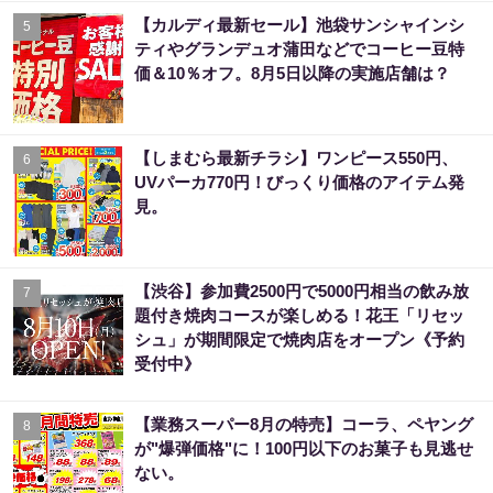
【カルディ最新セール】池袋サンシャインシ
5
ティやグランデュオ蒲田などでコーヒー豆特
価＆10％オフ。8月5日以降の実施店舗は？
【しまむら最新チラシ】ワンピース550円、
6
UVパーカ770円！びっくり価格のアイテム発
見。
【渋谷】参加費2500円で5000円相当の飲み放
7
題付き焼肉コースが楽しめる！花王「リセッ
シュ」が期間限定で焼肉店をオープン《予約
受付中》
【業務スーパー8月の特売】コーラ、ペヤング
8
が"爆弾価格"に！100円以下のお菓子も見逃せ
ない。