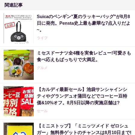
関連記事
Suicaのペンギン"夏のラッキーバッグ"が8月8
日に発売。Pensta史上最も豪華な7点入りだよ
~。
ライフ
ミセスドーナツ全4種を実食レビュー!可愛さも
食べ応えもばっちりで大満足。
グルメ
【カルディ最新セール】池袋サンシャインシ
ティやグランデュオ蒲田などでコーヒー豆特
価&10%オフ。8月5日以降の実施店舗は?
セール
【ミニストップ】「ミニッツメイド ゼロシュ
ガー」無料券ゲットのチャンスは8月10日まで!