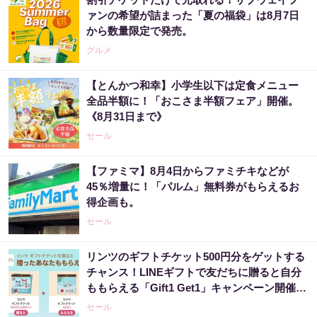
ァンの希望が詰まった「夏の福袋」は8月7日
から数量限定で発売。
グルメ
【とんかつ和幸】小学生以下は定食メニュー
全品半額に！「おこさま半額フェア」開催。
《8月31日まで》
セール
【ファミマ】8月4日からファミチキなどが
45％増量に！「パルム」無料券がもらえるお
得企画も。
セール
リンツのギフトチケット500円分をゲットする
チャンス！LINEギフトで友だちに贈ると自分
ももらえる「Gift1 Get1」キャンペーン開催
中。
セール