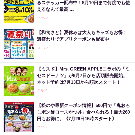
るステッカー配布中！8月10日まで何度でも使
えるなんて最高...。
セール
【和食さと】夏休みは大人もキッズもお得！
週替わりでアプリクーポンも配布中
セール
【ミスド】Mrs. GREEN APPLEコラボの「ミ
セスドーナツ」が8月7日から店頭販売開始。
ネット予約は7月13日から順次スタート！
グルメ
【松のや最新クーポン情報】500円で「鬼おろ
しポン酢ロースかつ丼」食べられる！最大260
円もお得に。《7月29日15時スタート》
セール