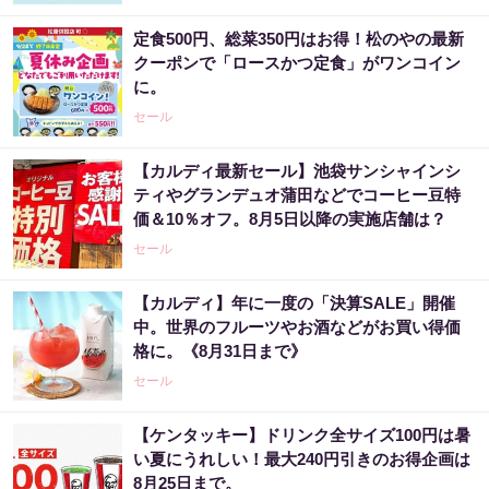
定食500円、総菜350円はお得！松のやの最新
クーポンで「ロースかつ定食」がワンコイン
に。
セール
【カルディ最新セール】池袋サンシャインシ
ティやグランデュオ蒲田などでコーヒー豆特
価＆10％オフ。8月5日以降の実施店舗は？
セール
【カルディ】年に一度の「決算SALE」開催
中。世界のフルーツやお酒などがお買い得価
格に。《8月31日まで》
セール
【ケンタッキー】ドリンク全サイズ100円は暑
い夏にうれしい！最大240円引きのお得企画は
8月25日まで。