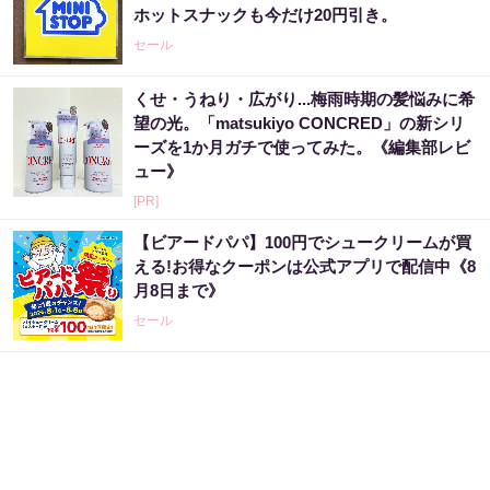
ホットスナックも今だけ20円引き。
セール
くせ・うねり・広がり...梅雨時期の髪悩みに希
望の光。「matsukiyo CONCRED」の新シリ
ーズを1か月ガチで使ってみた。《編集部レビ
ュー》
[PR]
【ビアードパパ】100円でシュークリームが買
える!お得なクーポンは公式アプリで配信中《8
月8日まで》
セール