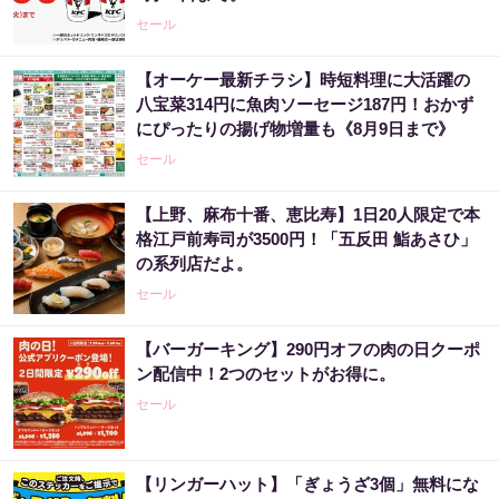
セール
【オーケー最新チラシ】時短料理に大活躍の
八宝菜314円に魚肉ソーセージ187円！おかず
にぴったりの揚げ物増量も《8月9日まで》
セール
【上野、麻布十番、恵比寿】1日20人限定で本
格江戸前寿司が3500円！「五反田 鮨あさひ」
の系列店だよ。
セール
【バーガーキング】290円オフの肉の日クーポ
ン配信中！2つのセットがお得に。
セール
【リンガーハット】「ぎょうざ3個」無料にな