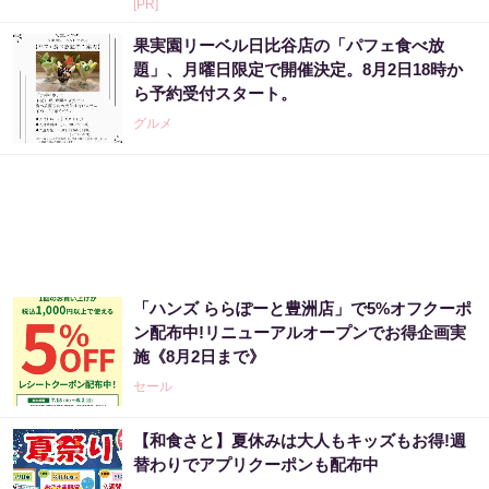
[PR]
果実園リーベル日比谷店の「パフェ食べ放
題」、月曜日限定で開催決定。8月2日18時か
ら予約受付スタート。
グルメ
「ハンズ ららぽーと豊洲店」で5%オフクーポ
ン配布中!リニューアルオープンでお得企画実
施《8月2日まで》
セール
【和食さと】夏休みは大人もキッズもお得!週
替わりでアプリクーポンも配布中