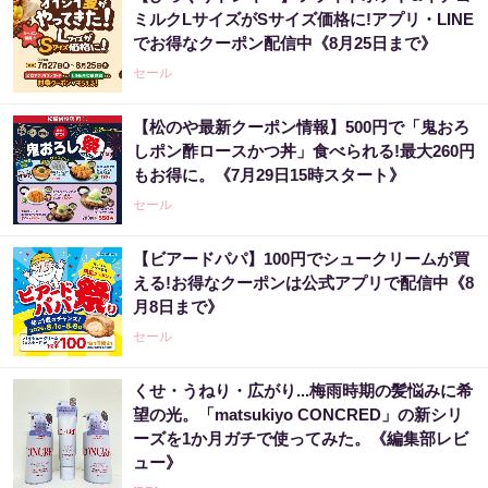
ミルクLサイズがSサイズ価格に!アプリ・LINE
でお得なクーポン配信中《8月25日まで》
セール
【松のや最新クーポン情報】500円で「鬼おろ
しポン酢ロースかつ丼」食べられる!最大260円
もお得に。《7月29日15時スタート》
セール
【ビアードパパ】100円でシュークリームが買
える!お得なクーポンは公式アプリで配信中《8
月8日まで》
セール
くせ・うねり・広がり...梅雨時期の髪悩みに希
望の光。「matsukiyo CONCRED」の新シリ
ーズを1か月ガチで使ってみた。《編集部レビ
ュー》