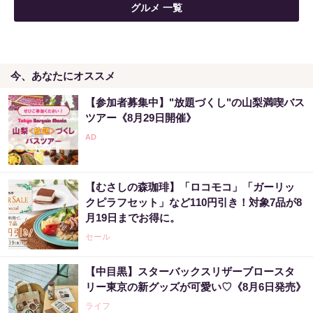
グルメ 一覧
今、あなたにオススメ
【参加者募集中】"放題づくし"の山梨満喫バス
ツアー《8月29日開催》
【むさしの森珈琲】「ロコモコ」「ガーリッ
クピラフセット」など110円引き！対象7品が8
月19日までお得に。
セール
【中目黒】スターバックスリザーブロースタ
リー東京の新グッズが可愛い♡《8月6日発売》
ライフ