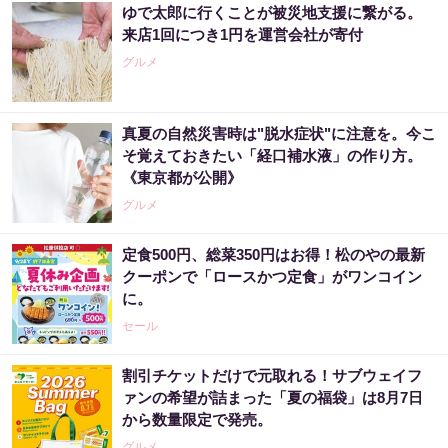
ゆで太郎に行くことが被災地支援に繋がる。
来店1回につき1円を運営会社が寄付
グルメ
真夏の自然災害時は"脱水症状"に注意を。今こ
そ覚えておきたい「経口補水液」の作り方。
《東京都が公開》
グルメ
定食500円、総菜350円はお得！松のやの最新
クーポンで「ロースかつ定食」がワンコイン
に。
セール
割引チケットだけで元取れる！サブウェイフ
ァンの希望が詰まった「夏の福袋」は8月7日
から数量限定で発売。
グルメ