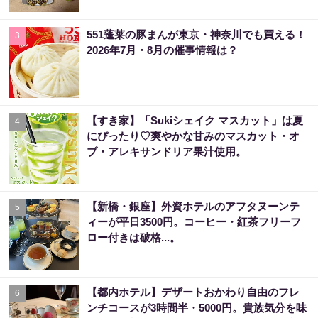
551蓬莱の豚まんが東京・神奈川でも買える！
3
2026年7月・8月の催事情報は？
【すき家】「Sukiシェイク マスカット」は夏
4
にぴったり♡爽やかな甘みのマスカット・オ
ブ・アレキサンドリア果汁使用。
【新橋・銀座】外資ホテルのアフタヌーンテ
5
ィーが平日3500円。コーヒー・紅茶フリーフ
ロー付きは破格...。
【都内ホテル】デザートおかわり自由のフレ
6
ンチコースが3時間半・5000円。貴族気分を味