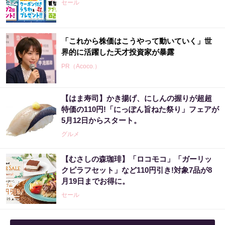
セール
「これから株価はこうやって動いていく」世
界的に活躍した天才投資家が暴露
PR（Acoco.）
【はま寿司】かき揚げ、にしんの握りが超超
特価の110円!「にっぽん旨ねた祭り」フェアが
5月12日からスタート。
グルメ
【むさしの森珈琲】「ロコモコ」「ガーリッ
クピラフセット」など110円引き!対象7品が8
月19日までお得に。
セール