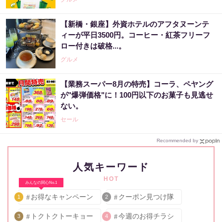
【新橋・銀座】外資ホテルのアフタヌーンテ
ィーが平日3500円。コーヒー・紅茶フリーフ
ロー付きは破格...。
グルメ
【業務スーパー8月の特売】コーラ、ペヤング
が"爆弾価格"に！100円以下のお菓子も見逃せ
ない。
セール
Recommended by
人気キーワード
HOT
みんなの関心No.1
お得なキャンペーン
クーポン見つけ隊
1
2
トクトクトーキョー
今週のお得チラシ
3
4