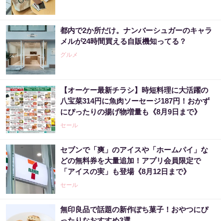
都内で2か所だけ。ナンバーシュガーのキャラ
メルが24時間買える自販機知ってる？
グルメ
【オーケー最新チラシ】時短料理に大活躍の
八宝菜314円に魚肉ソーセージ187円！おかず
にぴったりの揚げ物増量も《8月9日まで》
セール
セブンで「爽」のアイスや「ホームパイ」な
どの無料券を大量追加！アプリ会員限定で
「アイスの実」も登場《8月12日まで》
セール
無印良品で話題の新作ぽち菓子！おやつにぴ
ったりなおすすめ3選