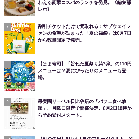
わえる衝撃コスパのランチを発見。《編集部
レポ》
割引チケットだけで元取れる！サブウェイフ
7
ァンの希望が詰まった「夏の福袋」は8月7日
から数量限定で発売。
【はま寿司】「旨ねた夏祭り第3弾」の110円
8
メニューは？夏にぴったりのメニューも登
場。
果実園リーベル日比谷店の「パフェ食べ放
9
題」、月曜日限定で開催決定。8月2日18時か
ら予約受付スタート。
【FLOの日】8月は「夏のフルーツタルト」や