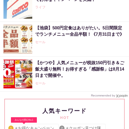
ライフ
【池袋】500円定食はありがたい。5日間限定
でランチメニュー全品半額！《7月31日まで》
セール
【かつや】人気メニューが税抜150円引き＆ご
飯大盛り無料！お得すぎる「感謝祭」は8月14
日まで開催中。
セール
Recommended by
人気キーワード
HOT
みんなの関心No.1
お得なキャンペーン
クーポン見つけ隊
1
2