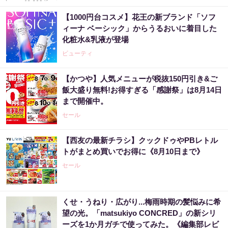
【1000円台コスメ】花王の新ブランド「ソフ
ィーナ ベーシック」からうるおいに着目した
化粧水&乳液が登場
ビューティ
【かつや】人気メニューが税抜150円引き&ご
飯大盛り無料!お得すぎる「感謝祭」は8月14日
まで開催中。
セール
【西友の最新チラシ】クックドゥやPBレトル
トがまとめ買いでお得に《8月10日まで》
セール
くせ・うねり・広がり...梅雨時期の髪悩みに希
望の光。「matsukiyo CONCRED」の新シリ
ーズを1か月ガチで使ってみた。《編集部レビ