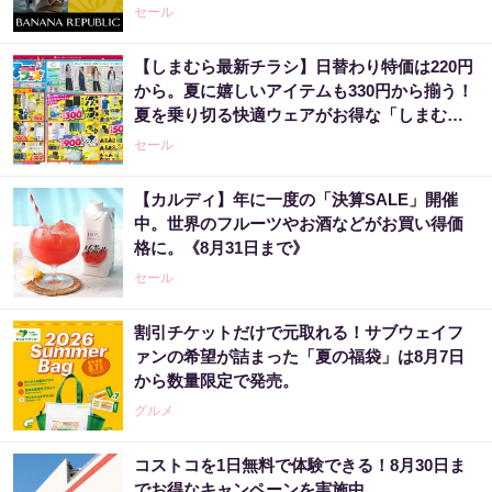
セール
【しまむら最新チラシ】日替わり特価は220円
から。夏に嬉しいアイテムも330円から揃う！
夏を乗り切る快適ウェアがお得な「しまむら
サマーフェス！！」は7月20日まで。
セール
【カルディ】年に一度の「決算SALE」開催
中。世界のフルーツやお酒などがお買い得価
格に。《8月31日まで》
セール
割引チケットだけで元取れる！サブウェイフ
ァンの希望が詰まった「夏の福袋」は8月7日
から数量限定で発売。
グルメ
コストコを1日無料で体験できる！8月30日ま
でお得なキャンペーンを実施中