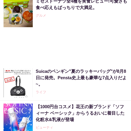
ミセスドーナツ全4種を実食レビュー!可愛さも
食べ応えもばっちりで大満足。
グルメ
Suicaのペンギン"夏のラッキーバッグ"が8月8
日に発売。Pensta史上最も豪華な7点入りだよ
~。
ライフ
【1000円台コスメ】花王の新ブランド「ソフ
ィーナ ベーシック」からうるおいに着目した
化粧水&乳液が登場
ビューティ