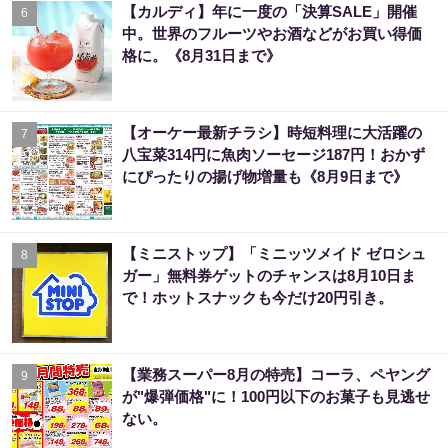
【カルディ】年に一度の「決算SALE」開催
6
中。世界のフルーツやお酒などがお買い得価
格に。《8月31日まで》
【オーケー最新チラシ】時短料理に大活躍の
7
八宝菜314円に魚肉ソーセージ187円！おかず
にぴったりの揚げ物増量も《8月9日まで》
【ミニストップ】「ミニッツメイド ゼロシュ
8
ガー」無料券ゲットのチャンスは8月10日ま
で！ホットスナックも今だけ20円引き。
【業務スーパー8月の特売】コーラ、ペヤング
9
が"爆弾価格"に！100円以下のお菓子も見逃せ
ない。