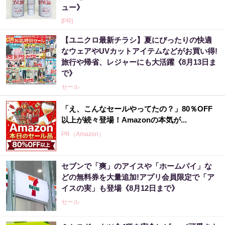
ュー》
[PR]
【ユニクロ最新チラシ】夏にぴったりの快適
なウェアやUVカットアイテムなどがお買い得!
旅行や帰省、レジャーにも大活躍《8月13日ま
で》
セール
「え、こんなセールやってたの？」80％OFF
以上が続々登場！Amazonの本気が...
PR（Amazon）
セブンで「爽」のアイスや「ホームパイ」な
どの無料券を大量追加!アプリ会員限定で「ア
イスの実」も登場《8月12日まで》
セール