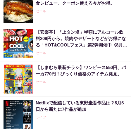
食レビュー。クーポン使える今がお得。
セール
【安楽亭】「上タン塩」半額にアルコール飲
料209円から。焼肉やデザートなどがお得にな
る「HOT&COOLフェス」第2弾開催中《8月16
日まで》
セール
【しまむら最新チラシ】ワンピース550円、パ
ーカ770円！びっくり価格のアイテム発見。
セール
Netflixで配信している東野圭吾作品は？8月5
日から新たに7作品が追加
ライフ