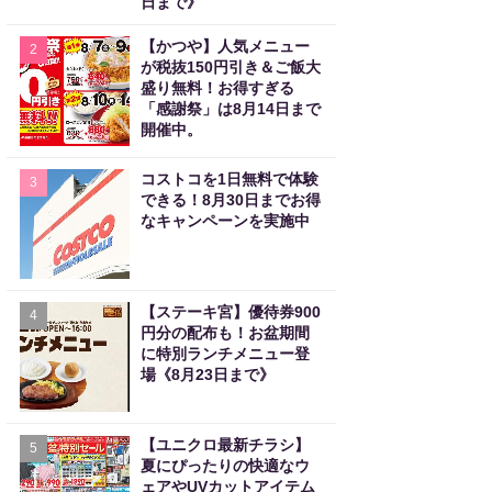
日まで》
【かつや】人気メニュー
2
が税抜150円引き＆ご飯大
盛り無料！お得すぎる
「感謝祭」は8月14日まで
開催中。
コストコを1日無料で体験
3
できる！8月30日までお得
なキャンペーンを実施中
【ステーキ宮】優待券900
4
円分の配布も！お盆期間
に特別ランチメニュー登
場《8月23日まで》
【ユニクロ最新チラシ】
5
夏にぴったりの快適なウ
ェアやUVカットアイテム