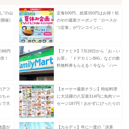
し"の山
定食500円、総菜350円はお得！松
日開催》
のやの最新クーポンで「ロースか
つ定食」がワンコインに。
88円
【ファミマ】7月28日から「お～い
3倍！
お茶」「ドデカミンBIG」などの飲
料無料券もらえる！今なら「ハー
ゲンダッツ」の50円引きクーポン
も。
のアフ
【オーケー最新チラシ】時短料理
れちゃ
に大活躍の八宝菜314円に魚肉ソー
ェで大
セージ187円！おかずにぴったりの
揚げ物増量も《8月9日まで》
放題が
【カルディ】年に一度の「決算