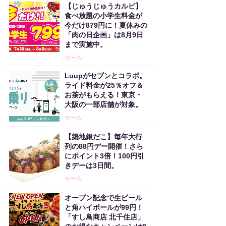
【じゅうじゅうカルビ】
食べ放題の小学生料金が
今だけ879円に！夏休みの
「肉の日企画」は8月9日
まで実施中。
セール
Luupがセブンとコラボ。
ライド料金が25％オフ＆
お茶がもらえる！東京・
大阪の一部店舗が対象。
セール
【築地銀だこ】毎年大行
列の88円デー開催！さら
にポイント3倍！100円引
きデーは3日間。
セール
オープン記念で生ビール
と角ハイボールが99円！
「すし鳥商店 北千住店」