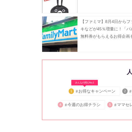
【ファミマ】8月4日からフ
キなどが45％増量に！「パ
無料券がもらえるお得企画
みんなの関心No.1
お得なキャンペーン
1
2
今週のお得チラシ
ママセ
4
5