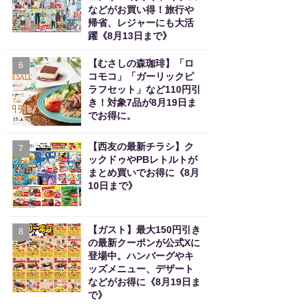
などがお買い得！旅行や
帰省、レジャーにも大活
躍《8月13日まで》
【むさしの森珈琲】「ロ
6
コモコ」「ガーリックピ
ラフセット」など110円引
き！対象7品が8月19日ま
でお得に。
【西友の最新チラシ】ク
7
ックドゥやPBレトルトが
まとめ買いでお得に《8月
10日まで》
【ガスト】最大150円引き
8
の最新クーポンが公式Xに
登場中。ハンバーグやキ
ッズメニュー、デザート
などがお得に《8月19日ま
で》