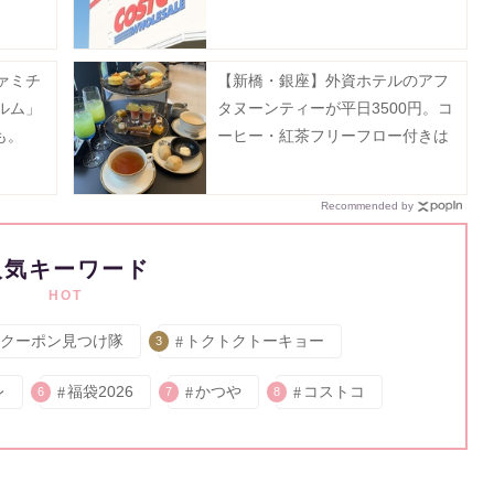
ァミチ
【新橋・銀座】外資ホテルのアフ
ルム」
タヌーンティーが平日3500円。コ
も。
ーヒー・紅茶フリーフロー付きは
破格...。
Recommended by
人気キーワード
HOT
クーポン見つけ隊
トクトクトーキョー
3
レ
福袋2026
かつや
コストコ
6
7
8