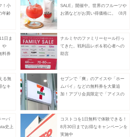
フ！小
SALE」開催中。世界のフルーツや
の年齢
お酒などがお買い得価格に。《8月
月27日
31日まで》
11日ま
ナルミヤのファミリーセール行っ
」や
てきた。戦利品レポ＆初心者への
無料券
助言
214
ない。
える無
セブンで「爽」のアイスや「ホー
得なキ
ムパイ」などの無料券を大量追
加！アプリ会員限定で「アイスの
実」も登場《8月12日まで》
キーバ
コストコを1日無料で体験できる！
sta史上
8月30日までお得なキャンペーンを
。
実施中