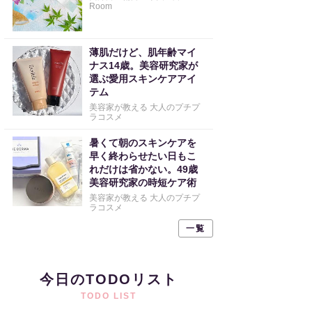
Room
薄肌だけど、肌年齢マイ
ナス14歳。美容研究家が
選ぶ愛用スキンケアアイ
テム
美容家が教える 大人のプチプ
ラコスメ
暑くて朝のスキンケアを
早く終わらせたい日もこ
れだけは省かない。49歳
美容研究家の時短ケア術
美容家が教える 大人のプチプ
ラコスメ
一覧
今日のTODOリスト
TODO LIST