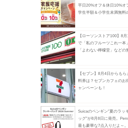
平日20%オフ＆休日10%オ
学生半額＆小学生未満無料
割も併用可能はうれしい《8
まで》
【ローソンストア100】8月
で「私のフルーツこれ一本
「よわない檸檬堂」などの
が登場中！たまご10個入りで
円などのお得企画も見逃せ
【セブン】8月4日からもら
料券は？セブンカフェのお
ャンペーンも！
Suicaのペンギン"夏のラッ
ッグ"が8月8日に発売。Pen
最も豪華な7点入りだよ～