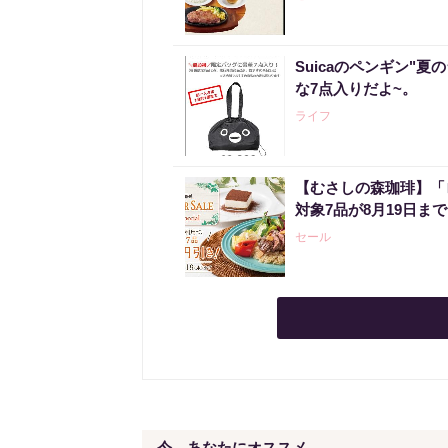
Suicaのペンギン"夏
な7点入りだよ~。
ライフ
【むさしの森珈琲】「
対象7品が8月19日ま
セール
今、あなたにオススメ