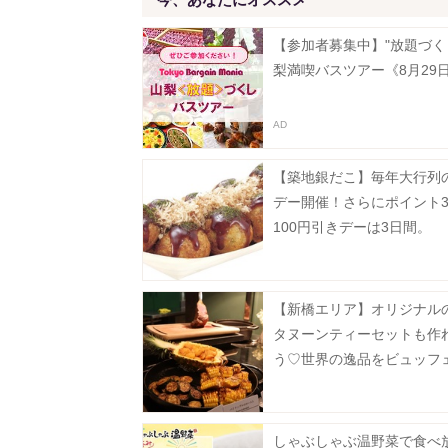
【参加者募集中】"放題づく
梨満喫バスツアー《8月29
【築地銀だこ】毎年大行列の
デー開催！さらにポイント
100円引きデーは3日間。
【新橋エリア】オリジナル
タヌーンティーセットも作
う♡世界の逸品をビュッフ
満喫《実食レポ》
しゃぶしゃぶ温野菜で食べ