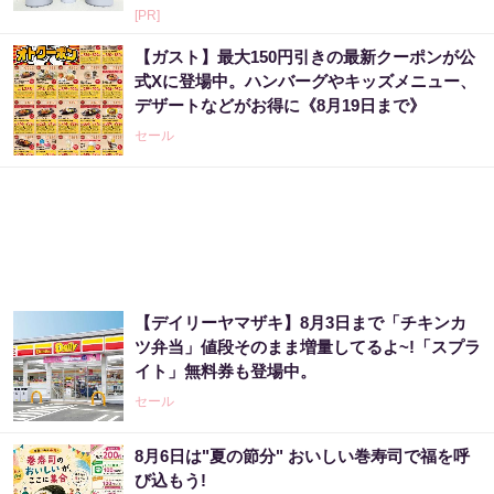
[PR]
【ガスト】最大150円引きの最新クーポンが公
式Xに登場中。ハンバーグやキッズメニュー、
デザートなどがお得に《8月19日まで》
セール
【デイリーヤマザキ】8月3日まで「チキンカ
ツ弁当」値段そのまま増量してるよ~!「スプラ
イト」無料券も登場中。
セール
8月6日は"夏の節分" おいしい巻寿司で福を呼
び込もう!