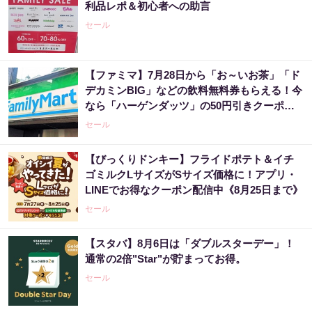
利品レポ＆初心者への助言
セール
【ファミマ】7月28日から「お～いお茶」「ド
デカミンBIG」などの飲料無料券もらえる！今
なら「ハーゲンダッツ」の50円引きクーポン
も。
セール
【びっくりドンキー】フライドポテト＆イチ
ゴミルクLサイズがSサイズ価格に！アプリ・
LINEでお得なクーポン配信中《8月25日まで》
セール
【スタバ】8月6日は「ダブルスターデー」！
通常の2倍"Star"が貯まってお得。
セール