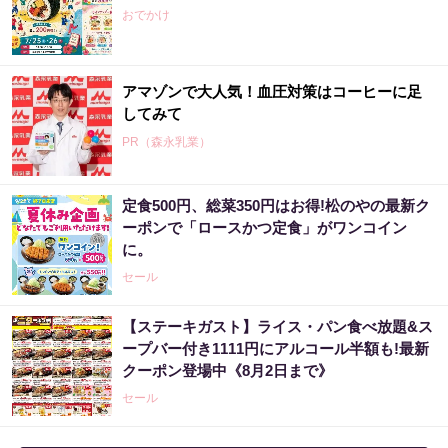
おでかけ
アマゾンで大人気！血圧対策はコーヒーに足
してみて
PR（森永乳業）
定食500円、総菜350円はお得!松のやの最新ク
ーポンで「ロースかつ定食」がワンコイン
に。
セール
【ステーキガスト】ライス・パン食べ放題&ス
ープバー付き1111円にアルコール半額も!最新
クーポン登場中《8月2日まで》
セール