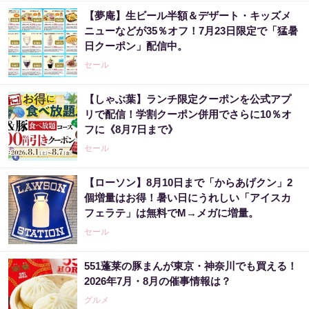
【夢庵】生ビール半額＆デザート・キッズメ
ニューなどが35％オフ！7月23日限定で「猛暑
日クーポン」配信中。
セール
【しゃぶ葉】ランチ限定クーポンを公式アプ
リで配信！学割クーポン併用でさらに10％オ
フに《8月7日まで》
セール
【ローソン】8月10日まで「からあげクン」2
個増量はお得！暑い日にうれしい「アイスカ
フェラテ」は無料でM→メガに増量。
セール
551蓬莱の豚まんが東京・神奈川でも買える！
2026年7月・8月の催事情報は？
グルメ