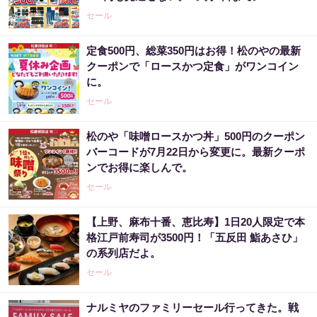
セール
定食500円、総菜350円はお得！松のやの最新
クーポンで「ロースかつ定食」がワンコイン
に。
セール
松のや「味噌ロースかつ丼」500円のクーポン
バーコードが7月22日から変更に。最新クーポ
ンでお得に楽しんで。
セール
【上野、麻布十番、恵比寿】1日20人限定で本
格江戸前寿司が3500円！「五反田 鮨あさひ」
の系列店だよ。
セール
ナルミヤのファミリーセール行ってきた。戦