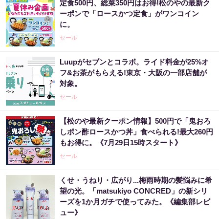
定食500円、総菜350円はお得!松のやの最新ク
ーポンで「ロースかつ定食」がワンコイン
に。
セール
Luupがセブンとコラボ。ライド料金が25%オ
フ&お茶がもらえる!東京・大阪の一部店舗が
対象。
セール
【松のや最新クーポン情報】500円で「鬼おろ
しポン酢ロースかつ丼」食べられる!最大260円
もお得に。《7月29日15時スタート》
セール
くせ・うねり・広がり...梅雨時期の髪悩みに希
望の光。「matsukiyo CONCRED」の新シリ
ーズを1か月ガチで使ってみた。《編集部レビ
ュー》