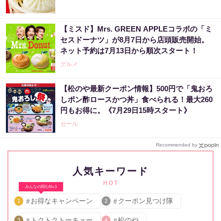
【ミスド】Mrs. GREEN APPLEコラボの「ミ
セスドーナツ」が8月7日から店頭販売開始。
ネット予約は7月13日から順次スタート！
グルメ
【松のや最新クーポン情報】500円で「鬼おろ
しポン酢ロースかつ丼」食べられる！最大260
円もお得に。《7月29日15時スタート》
セール
Recommended by
人気キーワード
HOT
みんなの関心No.1
お得なキャンペーン
クーポン見つけ隊
1
2
トクトクトーキョー
松のや
3
4