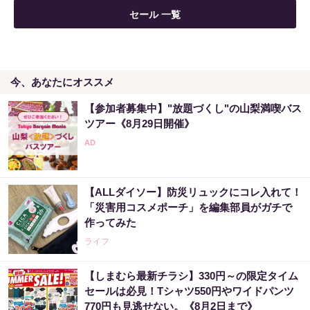
セール 一覧
今、あなたにオススメ
【参加者募集中】"放題づくし"の山梨満喫バス
ツアー《8月29日開催》
【ALLダイソー】防災リュックにコレ入れて！
「災害用コスメポーチ」を編集部員がガチで
作ってみた
ライフ
【しまむら最新チラシ】330円～の限定タイム
セールは必見！Tシャツ550円やワイドパンツ
770円も見逃せない。《8月2日まで》