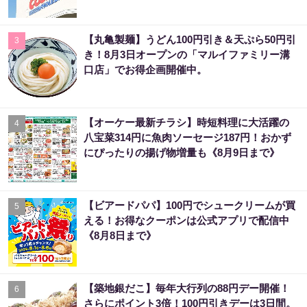
【丸亀製麺】うどん100円引き＆天ぷら50円引
3
き！8月3日オープンの「マルイファミリー溝
口店」でお得企画開催中。
【オーケー最新チラシ】時短料理に大活躍の
4
八宝菜314円に魚肉ソーセージ187円！おかず
にぴったりの揚げ物増量も《8月9日まで》
【ビアードパパ】100円でシュークリームが買
5
える！お得なクーポンは公式アプリで配信中
《8月8日まで》
【築地銀だこ】毎年大行列の88円デー開催！
6
さらにポイント3倍！100円引きデーは3日間。