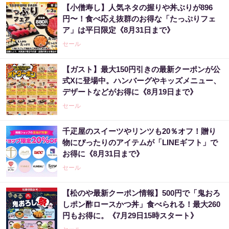
【小僧寿し】人気ネタの握りや丼ぶりが896
円〜！食べ応え抜群のお得な「たっぷりフェ
ア」は平日限定《8月31日まで》
セール
【ガスト】最大150円引きの最新クーポンが公
式Xに登場中。ハンバーグやキッズメニュー、
デザートなどがお得に《8月19日まで》
セール
千疋屋のスイーツやリンツも20％オフ！贈り
物にぴったりのアイテムが「LINEギフト」で
お得に《8月31日まで》
セール
【松のや最新クーポン情報】500円で「鬼おろ
しポン酢ロースかつ丼」食べられる！最大260
円もお得に。《7月29日15時スタート》