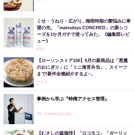
くせ・うねり・広がり...梅雨時期の髪悩みに希
望の光。「matsukiyo CONCRED」の新シリ
ーズを1か月ガチで使ってみた。《編集部レビ
ュー》
[PR]
【ローソンストア100】8月の新商品は「悪魔
のおにぎり」に「ミニ海苔弁当」、スイーツ
まで!新作全種紹介するよ~。
グルメ
事例から学ぶ『特権アクセス管理』
PR（KeeperSecurity）
【むさしの森珈琲】「ロコモコ」「ガーリッ
3億当選主婦「宝くじ買う前に〇〇した」当選