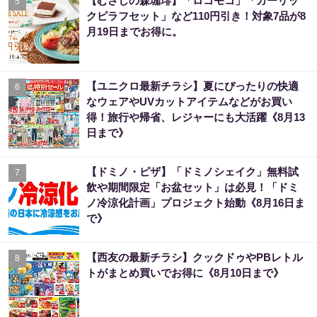
【むさしの森珈琲】「ロコモコ」「ガーリッ
5
クピラフセット」など110円引き！対象7品が8
月19日までお得に。
【ユニクロ最新チラシ】夏にぴったりの快適
6
なウェアやUVカットアイテムなどがお買い
得！旅行や帰省、レジャーにも大活躍《8月13
日まで》
【ドミノ・ピザ】「ドミノシェイク」無料試
7
飲や期間限定「お盆セット」は必見！「ドミ
ノ冷涼化計画」プロジェクト始動《8月16日ま
で》
【西友の最新チラシ】クックドゥやPBレトル
8
トがまとめ買いでお得に《8月10日まで》