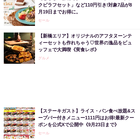
クピラフセット」など110円引き!対象7品が8
率上げる方法
月19日までお得に。
PR（合同会社デジタルファーム ）
セール
【新橋エリア】オリジナルのアフタヌーンテ
宝くじ当たる人は“たまたま”じゃない?!
ィーセットも作れちゃう♡世界の逸品をビュ
ッフェで大満喫《実食レポ》
PR（合同会社デジタルファーム ）
グルメ
「これから株価はこうやって動いていく」世
界的に活躍した天才投資家が暴露
PR（Acoco.）
【ステーキガスト】ライス・パン食べ放題&ス
カードローン地獄から抜け出したい人は、返
ープバー付きメニュー1111円はお得!最新クー
済を3～6ヶ月停止して『大幅に減額してか...
ポンを公式Xで公開中《9月23日まで》
PR（渋谷法務総合事務所）
セール