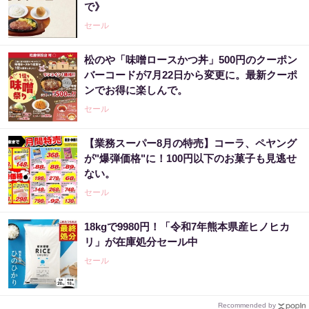
で》
セール
松のや「味噌ロースかつ丼」500円のクーポン
バーコードが7月22日から変更に。最新クーポ
ンでお得に楽しんで。
セール
【業務スーパー8月の特売】コーラ、ペヤング
が"爆弾価格"に！100円以下のお菓子も見逃せ
ない。
セール
18kgで9980円！「令和7年熊本県産ヒノヒカ
リ」が在庫処分セール中
セール
Recommended by