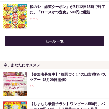
松のや「総菜クーポン」が8月12日15時で終了
あなたの金運はどう？宝くじに縁がある時、
に。「ロースかつ定食」500円は継続
金運はこう変わる
セール
PR（合同会社デジタルファーム ）
セール 一覧
今、あなたにオススメ
【参加者募集中】"放題づくし"の山梨満喫バス
ツアー《8月29日開催》
【しまむら最新チラシ】ワンピース550円、パ