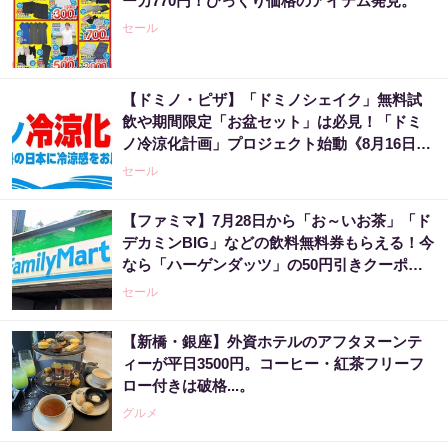
ーカ770円！びっくり価格のアイテム発見。
セール
【ドミノ・ピザ】「ドミノシェイク」無料試
飲や期間限定「お盆セット」は必見！「ドミ
ノ冷涼化計画」プロジェクト始動《8月16日ま
で》
セール
【ファミマ】7月28日から「お～いお茶」「ド
デカミンBIG」などの飲料無料券もらえる！今
なら「ハーゲンダッツ」の50円引きクーポン
も。
セール
【新橋・銀座】外資ホテルのアフタヌーンテ
ィーが平日3500円。コーヒー・紅茶フリーフ
ロー付きは破格...。
グルメ