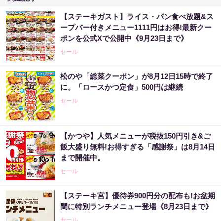
【ステーキガスト】ライス・パン食べ放題&ス
ープバー付きメニュー1111円はお得!最新クー
ポンを公式Xで公開中《9月23日まで》
セール
松のや「総菜クーポン」が8月12日15時で終了
に。「ロースかつ定食」500円は継続
セール
【かつや】人気メニューが税抜150円引き&ご
飯大盛り無料!お得すぎる「感謝祭」は8月14日
まで開催中。
セール
【ステーキ宮】優待券900円分の配布も!お盆期
間に特別ランチメニュー登場《8月23日まで》
セール