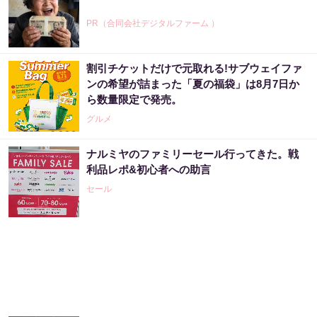
PR（合同会社デジタルファーム ）
割引チケットだけで元取れる!サブウェイファ
アマゾン1位「このお茶ガチです」噂のお茶
ンの希望が詰まった「夏の福袋」は8月7日か
ら数量限定で発売。
PR（ハーブ健康本舗）
グルメ
ナルミヤのファミリーセール行ってきた。戦
楽天週間ランキング1位！シリーズ累計3億包
利品レポ&初心者への助言
のスッキリ茶。380円でお試し
セール
PR（ハーブ健康本舗）
宝くじ当たる人は“たまたま”じゃない?!
PR（合同会社デジタルファーム ）