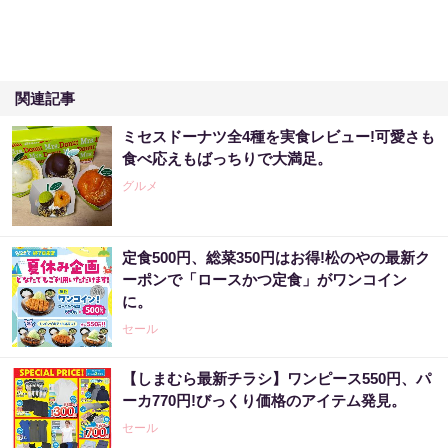
関連記事
ミセスドーナツ全4種を実食レビュー!可愛さも
食べ応えもばっちりで大満足。
グルメ
定食500円、総菜350円はお得!松のやの最新ク
ーポンで「ロースかつ定食」がワンコイン
に。
セール
【しまむら最新チラシ】ワンピース550円、パ
ーカ770円!びっくり価格のアイテム発見。
セール