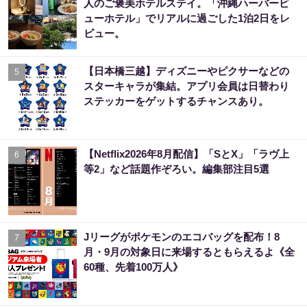
人のご褒美ホテルステイ。「沖縄ハーバービ
ューホテル」でリアルに過ごした1泊2日をレ
ビュー。
【日本橋三越】ディズニーやピクサーなどの
5
スターキャラが集結。アプリ会員は日替わり
ステッカーをゲットするチャンスあり。
【Netflix2026年8月配信】「SとX」「ラヴ上
6
等2」など話題作ぞろい。編集部注目5選
Jリーグがポケモンのエコバッグを配布！8
7
月・9月の対象日に来場するともらえるよ《全
60種、先着100万人》