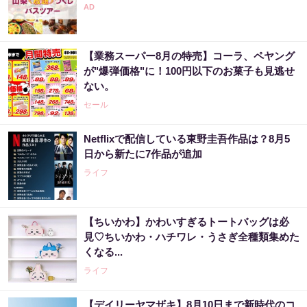
【業務スーパー8月の特売】コーラ、ペヤング
が"爆弾価格"に！100円以下のお菓子も見逃せ
ない。
セール
Netflixで配信している東野圭吾作品は？8月5
日から新たに7作品が追加
ライフ
【ちいかわ】かわいすぎるトートバッグは必
見♡ちいかわ・ハチワレ・うさぎ全種類集めた
くなる...
ライフ
【デイリーヤマザキ】8月10日まで新時代のコ