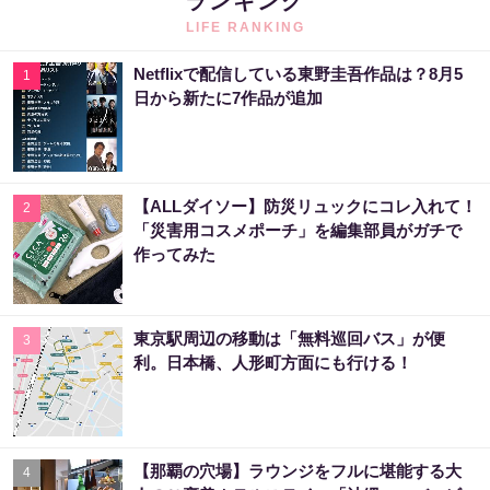
ランキング
LIFE RANKING
Netflixで配信している東野圭吾作品は？8月5
1
日から新たに7作品が追加
【ALLダイソー】防災リュックにコレ入れて！
2
「災害用コスメポーチ」を編集部員がガチで
作ってみた
東京駅周辺の移動は「無料巡回バス」が便
3
利。日本橋、人形町方面にも行ける！
【那覇の穴場】ラウンジをフルに堪能する大
4