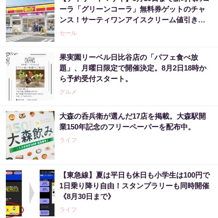
ーラ「グリーンコーラ」無料券ゲットのチャ
ンス！サーティワンアイスクリーム値引きな
どお得企画も目白押し。
セール
果実園リーベル日比谷店の「パフェ食べ放
題」、月曜日限定で開催決定。8月2日18時か
ら予約受付スタート。
グルメ
大森の呑兵衛が選んだ17店を掲載。大森駅開
業150年記念のフリーペーパーを配布中。
ライフ
【東急線】夏は平日も休日も小学生は100円で
1日乗り降り自由！スタンプラリーも同時開催
《8月30日まで》
ライフ