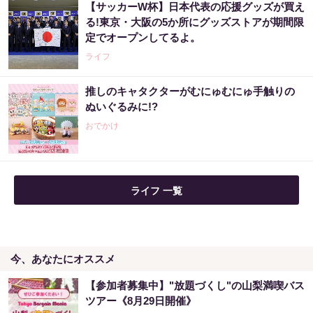
【サッカーW杯】日本代表の応援グッズが買え
あなたの金運はどう？宝くじに縁がある時、
る!東京・大阪の5か所にグッズストアが期間限
金運はこう変わる
定でオープンしてるよ。
PR（合同会社デジタルファーム ）
ライフ
推しのキャタクターがむにゅむにゅ手触りの
同じ宝くじなのに、当たる人と外れる人の違
ぬいぐるみに!?
い実は“ここ”でした
おでかけ
PR（合同会社デジタルファーム ）
ライフ 一覧
今、あなたにオススメ
【参加者募集中】"放題づくし"の山梨満喫バス
ツアー《8月29日開催》