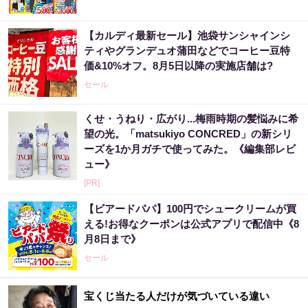
【カルディ最新セール】池袋サンシャインシ
ティやグランデュオ蒲田などでコーヒー豆特
価&10%オフ。8月5日以降の実施店舗は?
セール
くせ・うねり・広がり...梅雨時期の髪悩みに希
望の光。「matsukiyo CONCRED」の新シリ
ーズを1か月ガチで使ってみた。《編集部レビ
ュー》
[PR]
【ビアードパパ】100円でシュークリームが買
える!お得なクーポンは公式アプリで配信中《8
月8日まで》
セール
宝くじ当たる人だけが気づいている違い