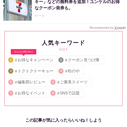
キー」などの無料券を追加！ユンケルのお得
なクーポン発券も。
セール
Recommended by
人気キーワード
HOT
みんなの関心No.1
お得なキャンペーン
クーポン見つけ隊
1
2
トクトクトーキョー
松のや
3
4
編集部レビュー
ご褒美スイーツ
5
6
お得なイベント
SNSで話題
7
8
この記事が気に入ったらいいね！しよう