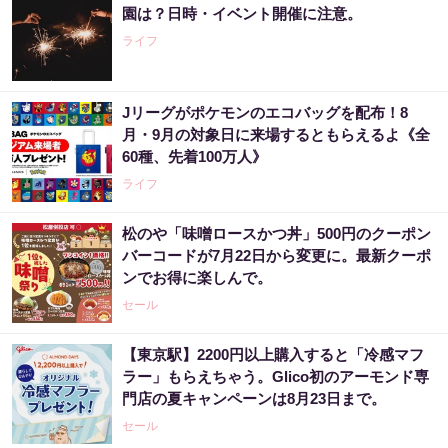
園は？日時・イベント開催に注意。
ライフ
Jリーグがポケモンのエコバッグを配布！8
月・9月の対象日に来場するともらえるよ《全
60種、先着100万人》
ライフ
松のや「味噌ロースかつ丼」500円のクーポン
バーコードが7月22日から変更に。最新クーポ
ンでお得に楽しんで。
セール
【東京駅】2200円以上購入すると「冷感マフ
ラー」もらえちゃう。Glico初のアーモンド専
門店の夏キャンペーンは8月23日まで。
セール