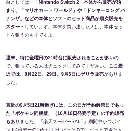
向としては、
「Nintendo Switch 2」本体から販売が始
まり、「マリオカート ワールド」や「ドンキーコング バ
ナンザ」などの本体とソフトのセット商品が順次販売を
スタート
しています。本体を買い逃した人は、本体セッ
トを狙うのも手ですよ。
週末、特に金曜日の21時台に販売されることが多い
の
で、狙っている人はチェックしてみてください。
ここ最
近では、8月22日、29日、9月5日にゲリラ販売
がありま
した。
直近の9月5日21時過ぎには、この日が予約解禁日であっ
た「ポケモン同梱版」（10月16日発売予定）の予約販売
も
ありました。「楽天スーパーSALE」期間中かつポイ
ント4倍デーの"5が付く日"だったので、ゲットできた人