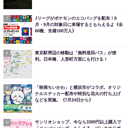
Jリーグがポケモンのエコバッグを配布！8
7
月・9月の対象日に来場するともらえるよ《全
60種、先着100万人》
東京駅周辺の移動は「無料巡回バス」が便
8
利。日本橋、人形町方面にも行ける！
「映画ちいかわ」と横浜市がコラボ。オリジ
9
ナルステッカー配布や特別な花火の打ち上げ
などを実施。《7月24日から》
サンリオショップ、今なら3300円以上購入で
10