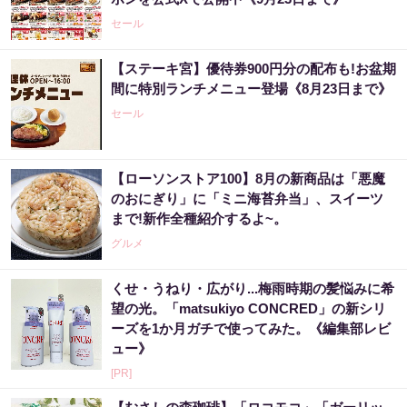
セール
【ステーキ宮】優待券900円分の配布も!お盆期
間に特別ランチメニュー登場《8月23日まで》
セール
【ローソンストア100】8月の新商品は「悪魔
のおにぎり」に「ミニ海苔弁当」、スイーツ
まで!新作全種紹介するよ~。
グルメ
くせ・うねり・広がり...梅雨時期の髪悩みに希
望の光。「matsukiyo CONCRED」の新シリ
ーズを1か月ガチで使ってみた。《編集部レビ
ュー》
[PR]