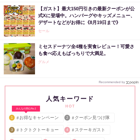
【ガスト】最大150円引きの最新クーポンが公
式Xに登場中。ハンバーグやキッズメニュー、
デザートなどがお得に《8月19日まで》
セール
ミセスドーナツ全4種を実食レビュー！可愛さ
も食べ応えもばっちりで大満足。
グルメ
Recommended by
人気キーワード
HOT
みんなの関心No.1
お得なキャンペーン
クーポン見つけ隊
1
2
トクトクトーキョー
ステーキガスト
3
4