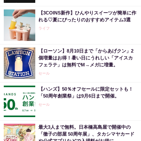
【3COINS新作】ひんやりスイーツが簡単に作
れる♡夏にぴったりのおすすめアイテム3選
ライフ
【ローソン】8月10日まで「からあげクン」2
個増量はお得！暑い日にうれしい「アイスカ
フェラテ」は無料でM→メガに増量。
セール
【ハンズ】50％オフセールに限定セットも！
「50周年創業祭」は9月6日まで開催。
セール
最大3人まで無料。日本橋高島屋で開催中の
「徹子の部屋 50周年展」、タカシマヤカード
や公式アプリなどで入場料がお得に。