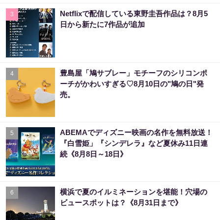
Netflixで配信している東野圭吾作品は？8月5
3
日から新たに7作品が追加
豊島屋「鳩サブレー」モチーフのシリコンポ
4
ーチがかわいすぎる♡8月10日の"鳩の日"発
売。
ABEMAでディズニー映画の名作を無料放送！
5
『白雪姫」『シンデレラ』など夏休み11日連
続《8月8日～18日》
横浜で夏のイルミネーションを堪能！穴場の
6
ビュースポットは？《8月31日まで》