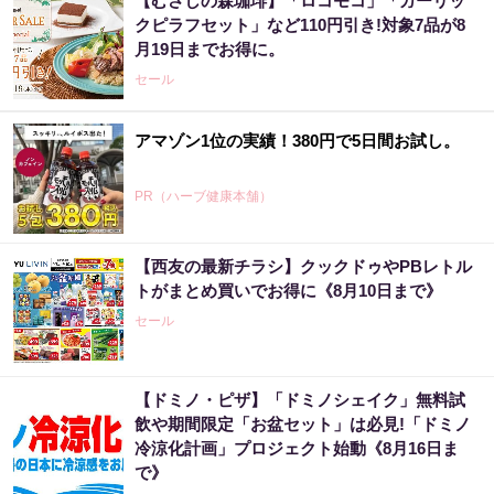
【むさしの森珈琲】「ロコモコ」「ガーリッ
クピラフセット」など110円引き!対象7品が8
月19日までお得に。
セール
アマゾン1位の実績！380円で5日間お試し。
PR（ハーブ健康本舗）
【西友の最新チラシ】クックドゥやPBレトル
トがまとめ買いでお得に《8月10日まで》
セール
【ドミノ・ピザ】「ドミノシェイク」無料試
飲や期間限定「お盆セット」は必見!「ドミノ
冷涼化計画」プロジェクト始動《8月16日ま
で》