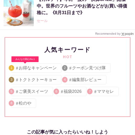
中。世界のフルーツやお酒などがお買い得価
格に。《8月31日まで》
セール
Recommended by
人気キーワード
HOT
みんなの関心No.1
お得なキャンペーン
クーポン見つけ隊
1
2
トクトクトーキョー
編集部レビュー
3
4
ご褒美スイーツ
福袋2026
ママセレ
5
6
7
松のや
8
この記事が気に入ったらいいね！しよう