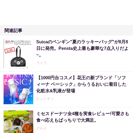
関連記事
Suicaのペンギン"夏のラッキーバッグ"が8月8
日に発売。Pensta史上最も豪華な7点入りだよ
~。
ライフ
【1000円台コスメ】花王の新ブランド「ソフ
ィーナ ベーシック」からうるおいに着目した
化粧水&乳液が登場
ビューティ
ミセスドーナツ全4種を実食レビュー!可愛さも
食べ応えもばっちりで大満足。
グルメ