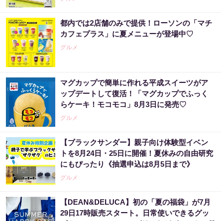
都内では2店舗のみで提供！ローソンの「マチ
カフェプラス」に夏メニューが登場中♡
グルメ
マグカップで簡単に作れる平成スイーツがア
ップデートして復活！「マグカップでふっく
らケーキ！モコモコ」8月3日に発売♡
グルメ
【ブラックサンダー】親子向け体験型イベン
トを8月24日・25日に開催！夏休みの自由研究
にもぴったり《抽選申込は8月5日まで》
グルメ
【DEAN&DELUCA】初の「夏の福袋」が7月
29日17時販売スタート。日常使いできるグッ