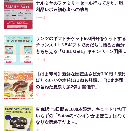
ナルミヤのファミリーセール行ってきた。戦
利品レポ＆初心者への助言
セール
リンツのギフトチケット500円分をゲットする
チャンス！LINEギフトで友だちに贈ると自分
ももらえる「Gift1 Get1」キャンペーン開催
中。
セール
【はま寿司】新鮮な国産生さばが110円！漬け
ほたるいかや本鮪ほほ肉も登場。「はま寿司
の旨ねた夏祭り第2弾」開催中。
グルメ
東京駅で3日間＆1000本限定。キュートで包丁
いらずの「Suicaのペンギンかまぼこ」はなく
なり次第終了だよ～。
グルメ