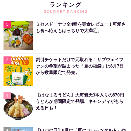
ランキング
GOURMET RANKING
ミセスドーナツ全4種を実食レビュー！可愛さ
1
も食べ応えもばっちりで大満足。
割引チケットだけで元取れる！サブウェイフ
2
ァンの希望が詰まった「夏の福袋」は8月7日
から数量限定で発売。
【はなまるうどん】大海老天3本入りの870円
3
うどんが期間限定で登場、キャンディがもら
える日も！
【FLOの日】8月は「夏のフルーツタルト」や
4