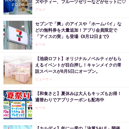
ズやティー、フルーツゼリーなどがセットに♡
グルメ
セブンで「爽」のアイスや「ホームパイ」な
どの無料券を大量追加！アプリ会員限定で
「アイスの実」も登場《8月12日まで》
セール
【池袋ロフト】オリジナルノベルティがもら
えるイベントが目白押し！キャンメイクの常
設スペースが8月5日にオープン。
ビューティ
【和食さと】夏休みは大人もキッズもお得！
週替わりでアプリクーポンも配布中
セール
【カルディ】年に一度の「決算SALE」開催