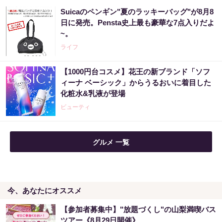
Suicaのペンギン"夏のラッキーバッグ"が8月8
日に発売。Pensta史上最も豪華な7点入りだよ
~。
ライフ
【1000円台コスメ】花王の新ブランド「ソフ
ィーナ ベーシック」からうるおいに着目した
化粧水&乳液が登場
ビューティ
グルメ 一覧
今、あなたにオススメ
【参加者募集中】"放題づくし"の山梨満喫バス
ツアー《8月29日開催》