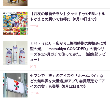
【西友の最新チラシ】クックドゥやPBレトル
トがまとめ買いでお得に《8月10日まで》
セール
くせ・うねり・広がり...梅雨時期の髪悩みに希
望の光。「matsukiyo CONCRED」の新シリ
ーズを1か月ガチで使ってみた。《編集部レビ
ュー》
[PR]
セブンで「爽」のアイスや「ホームパイ」な
どの無料券を大量追加!アプリ会員限定で「ア
イスの実」も登場《8月12日まで》
セール