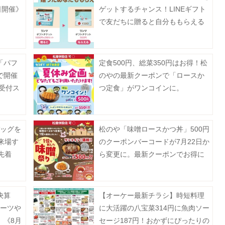
日開催》
ゲットするチャンス！LINEギフト
で友だちに贈ると自分ももらえる
「Gift1 Get1」キャンペーン開催
中。
「パフ
定食500円、総菜350円はお得！松
で開催
のやの最新クーポンで「ロースか
約受付ス
つ定食」がワンコインに。
バッグを
松のや「味噌ロースかつ丼」500円
来場す
のクーポンバーコードが7月22日か
先着
ら変更に。最新クーポンでお得に
楽しんで。
決算
【オーケー最新チラシ】時短料理
ルーツや
に大活躍の八宝菜314円に魚肉ソー
。《8月
セージ187円！おかずにぴったりの