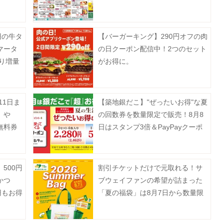
揚げ物増量も《8月9日まで》
0円の牛タ
【バーガーキング】290円オフの肉
マータ
の日クーポン配信中！2つのセット
より増量
がお得に。
》
11日ま
【築地銀だこ】"ぜったいお得"な夏
」や
の回数券を数量限定で販売！8月8
無料券
日はスタンプ3倍＆PayPayクーポ
214
ンでさらにお得♡
ない。
500円
割引チケットだけで元取れる！サ
かつ
ブウェイファンの希望が詰まった
円もお得
「夏の福袋」は8月7日から数量限
ト》
定で発売。