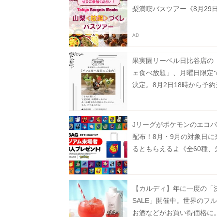
梨満喫バスツアー《8月29
果実園リーベル日比谷店の
ェ食べ放題」、月曜日限定
決定。8月2日18時から予
タート。
Jリーグがポケモンのエコ
配布！8月・9月の対象日に
るともらえるよ《全60種、
100万人》
【カルディ】年に一度の「
SALE」開催中。世界のフ
お酒などがお買い得価格に