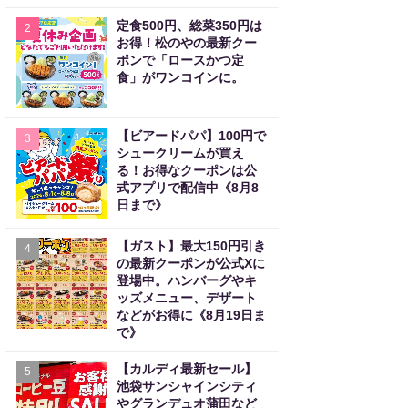
定食500円、総菜350円は
2
お得！松のやの最新クー
ポンで「ロースかつ定
食」がワンコインに。
【ビアードパパ】100円で
3
シュークリームが買え
る！お得なクーポンは公
式アプリで配信中《8月8
日まで》
【ガスト】最大150円引き
4
の最新クーポンが公式Xに
登場中。ハンバーグやキ
ッズメニュー、デザート
などがお得に《8月19日ま
で》
【カルディ最新セール】
5
池袋サンシャインシティ
やグランデュオ蒲田など