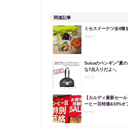
関連記事
ミセスドーナツ全4種
グルメ
Suicaのペンギン"夏
な7点入りだよ~。
ライフ
【カルディ最新セール
ーヒー豆特価&10%オ
セール