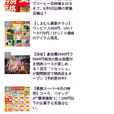
でコーヒー豆特価＆10％
オフ。8月5日以降の実施
店舗は？
【しまむら最新チラシ】
6
ワンピース550円、UVパ
ーカ770円！びっくり価格
のアイテム発見。
【渋谷】参加費2500円で
7
5000円相当の飲み放題付
き焼肉コースが楽しめ
る！花王「リセッシュ」
が期間限定で焼肉店をオ
ープン《予約受付中》
【業務スーパー8月の特
8
売】コーラ、ペヤング
が"爆弾価格"に！100円以
下のお菓子も見逃せな
い。