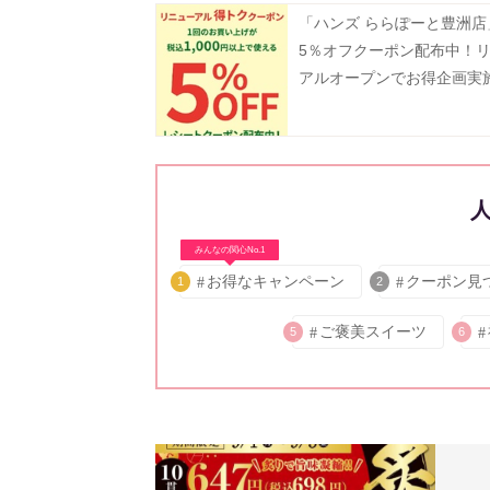
「ハンズ ららぽーと豊洲店
5％オフクーポン配布中！
アルオープンでお得企画実
2日まで》
みんなの関心No.1
お得なキャンペーン
クーポン見
1
2
ご褒美スイーツ
5
6