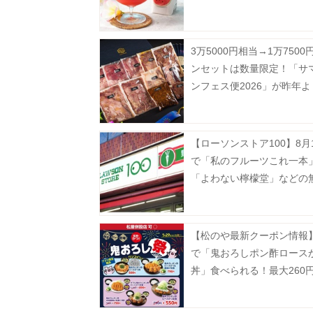
31日まで》
3万5000円相当→1万750
ンセットは数量限定！「サ
ンフェス便2026」が昨年
して販売中《8月16日まで
【ローソンストア100】8月
で「私のフルーツこれ一本
「よわない檸檬堂」などの
が登場中！たまご10個入りで
円などのお得企画も見逃せ
【松のや最新クーポン情報】
で「鬼おろしポン酢ロース
丼」食べられる！最大260
に。《7月29日15時スター