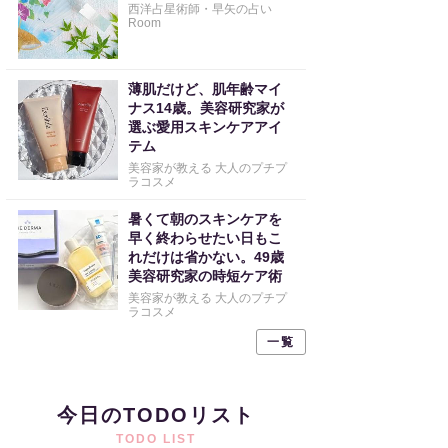
西洋占星術師・早矢の占い
Room
薄肌だけど、肌年齢マイ
ナス14歳。美容研究家が
選ぶ愛用スキンケアアイ
テム
美容家が教える 大人のプチプ
ラコスメ
暑くて朝のスキンケアを
早く終わらせたい日もこ
れだけは省かない。49歳
美容研究家の時短ケア術
美容家が教える 大人のプチプ
ラコスメ
一覧
今日のTODOリスト
TODO LIST