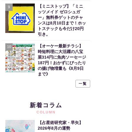
【ミニストップ】「ミニ
9
ッツメイド ゼロシュガ
ー」無料券ゲットのチャ
ンスは8月10日まで！ホッ
トスナックも今だけ20円
引き。
【オーケー最新チラシ】
10
時短料理に大活躍の八宝
菜314円に魚肉ソーセージ
187円！おかずにぴったり
の揚げ物増量も《8月9日
まで》
一覧
新着コラム
COLUMN
【占星術研究家・早矢】
2026年8月の運勢