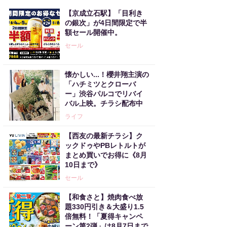
【京成立石駅】「目利き
の銀次」が4日間限定で半
額セール開催中。
セール
懐かしい...！櫻井翔主演の
「ハチミツとクローバ
ー」渋谷パルコでリバイ
バル上映。チラシ配布中
ライフ
【西友の最新チラシ】ク
ックドゥやPBレトルトが
まとめ買いでお得に《8月
10日まで》
セール
【和食さと】焼肉食べ放
題330円引き＆大盛り1.5
倍無料！「夏得キャンペ
ーン第2弾」は8月7日まで