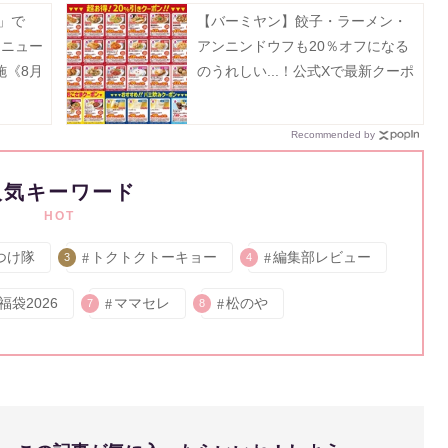
」で
【バーミヤン】餃子・ラーメン・
リニュー
アンニンドウフも20％オフになる
施《8月
のうれしい...！公式Xで最新クーポ
ン公開中《8月19日まで》
Recommended by
人気キーワード
HOT
つけ隊
トクトクトーキョー
編集部レビュー
3
4
福袋2026
ママセレ
松のや
7
8