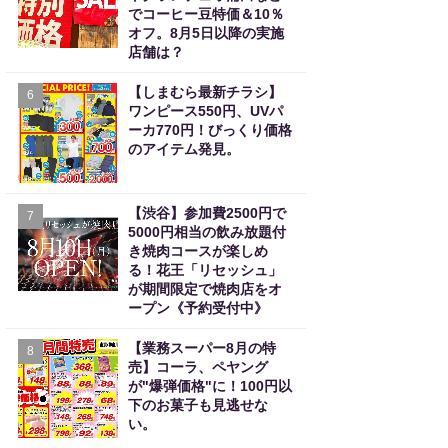
でコーヒー豆特価＆10％
オフ。8月5日以降の実施
店舗は？
【しまむら最新チラシ】
6
ワンピース550円、UVパ
ーカ770円！びっくり価格
のアイテム発見。
【渋谷】参加費2500円で
7
5000円相当の飲み放題付
き焼肉コースが楽しめ
る！花王「リセッシュ」
が期間限定で焼肉店をオ
ープン《予約受付中》
【業務スーパー8月の特
8
売】コーラ、ペヤング
が"爆弾価格"に！100円以
下のお菓子も見逃せな
い。