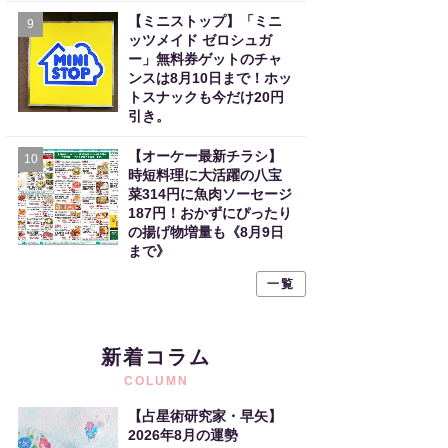
【ミニストップ】「ミニ
9
ッツメイド ゼロシュガ
ー」無料券ゲットのチャ
ンスは8月10日まで！ホッ
トスナックも今だけ20円
引き。
【オーケー最新チラシ】
10
時短料理に大活躍の八宝
菜314円に魚肉ソーセージ
187円！おかずにぴったり
の揚げ物増量も《8月9日
まで》
一覧
新着コラム
COLUMN
【占星術研究家・早矢】
2026年8月の運勢