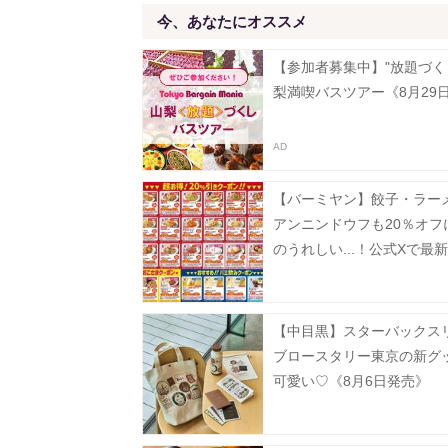
今、あなたにオススメ
【参加者募集中】"放題づく
梨満喫バスツアー《8月29
【バーミヤン】餃子・ラー
アンニンドウフも20％オフ
のうれしい...！公式Xで最
ン公開中《8月19日まで》
【中目黒】スターバックス
ブロースタリー東京の新グ
可愛い♡《8月6日発売》