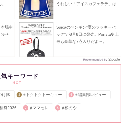
も。
うれしい「アイスカフェラテ」は
無料でM→メガに増量。
！本場中
Suicaのペンギン"夏のラッキーバ
むチャ
ッグ"が8月8日に発売。Pensta史上
最も豪華な7点入りだよ～。
Recommended by
人気キーワード
HOT
つけ隊
トクトクトーキョー
編集部レビュー
3
4
福袋2026
ママセレ
松のや
7
8