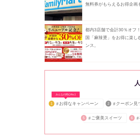
無料券がもらえるお得企画
都内3店舗で会計30％オフ
国「麻辣燙」をお得に楽し
ンス。
みんなの関心No.1
お得なキャンペーン
クーポン見
1
2
ご褒美スイーツ
5
6