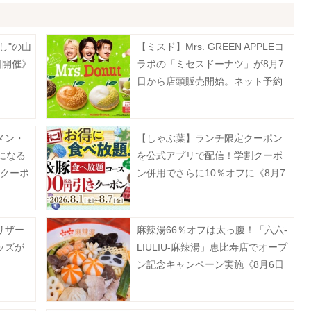
し"の山
【ミスド】Mrs. GREEN APPLEコ
日開催》
ラボの「ミセスドーナツ」が8月7
日から店頭販売開始。ネット予約
は7月13日から順次スタート！
メン・
【しゃぶ葉】ランチ限定クーポン
になる
を公式アプリで配信！学割クーポ
新クーポ
ン併用でさらに10％オフに《8月7
日まで》
リザー
麻辣湯66％オフは太っ腹！「六六-
ッズが
LIULIU-麻辣湯」恵比寿店でオープ
ン記念キャンペーン実施《8月6日
から》