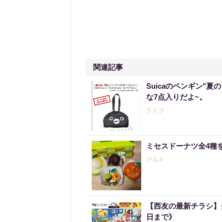
関連記事
Suicaのペンギン"夏
な7点入りだよ~。
ライフ
ミセスドーナツ全4種
グルメ
【西友の最新チラシ】
日まで》