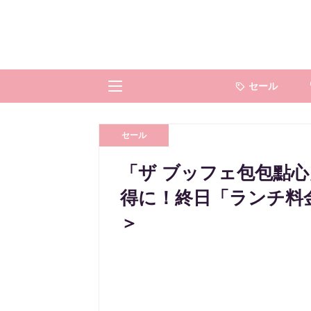
セール
セール
「ザ ブッフェ包包點
得に！終日「ランチ料
＞