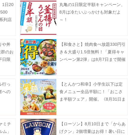
1日20
丸亀の1日限定半額キャンペーン、
00
8月は冷たいぶっかけも対象だよ
系列店
～！
りや丼
【和食さと】焼肉食べ放題330円引
抜群のお
き＆大盛り1.5倍無料！「夏得キャ
平日限
ンペーン第2弾」は8月7日まで開催
中。
ル行っ
【とんかつ和幸】小学生以下は定
者への
食メニュー全品半額に！「おこさ
ま半額フェア」開催。《8月31日ま
で》
ァミチ
【ローソン】8月10日まで「からあ
ルム」
げクン」2個増量はお得！暑い日に