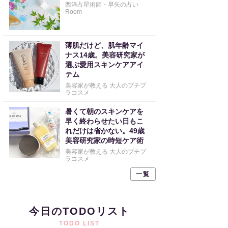
西洋占星術師・早矢の占い
Room
薄肌だけど、肌年齢マイ
ナス14歳。美容研究家が
選ぶ愛用スキンケアアイ
テム
美容家が教える 大人のプチプ
ラコスメ
暑くて朝のスキンケアを
早く終わらせたい日もこ
れだけは省かない。49歳
美容研究家の時短ケア術
美容家が教える 大人のプチプ
ラコスメ
一覧
今日のTODOリスト
TODO LIST