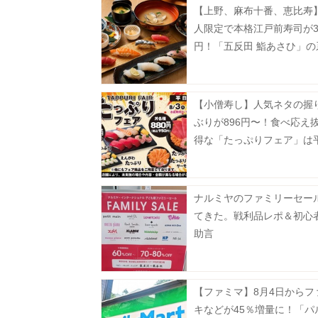
【上野、麻布十番、恵比寿】
人限定で本格江戸前寿司が35
円！「五反田 鮨あさひ」の
だよ。
【小僧寿し】人気ネタの握
ぶりが896円〜！食べ応え
得な「たっぷりフェア」は
定《8月31日まで》
ナルミヤのファミリーセー
てきた。戦利品レポ＆初心
助言
【ファミマ】8月4日からフ
キなどが45％増量に！「パ