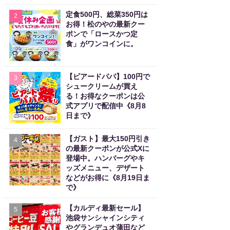
定食500円、総菜350円は
2
お得！松のやの最新クー
ポンで「ロースかつ定
食」がワンコインに。
【ビアードパパ】100円で
3
シュークリームが買え
る！お得なクーポンは公
式アプリで配信中《8月8
日まで》
【ガスト】最大150円引き
4
の最新クーポンが公式Xに
登場中。ハンバーグやキ
ッズメニュー、デザート
などがお得に《8月19日ま
で》
【カルディ最新セール】
5
池袋サンシャインシティ
やグランデュオ蒲田など