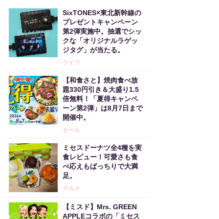
SixTONES×東北新幹線の
プレゼントキャンペーン
第2弾実施中。抽選でシッ
クな「オリジナルラゲッ
ジタグ」が当たる。
ライフ
【和食さと】焼肉食べ放
題330円引き＆大盛り1.5
倍無料！「夏得キャンペ
ーン第2弾」は8月7日まで
開催中。
セール
ミセスドーナツ全4種を実
食レビュー！可愛さも食
べ応えもばっちりで大満
足。
グルメ
【ミスド】Mrs. GREEN
APPLEコラボの「ミセス