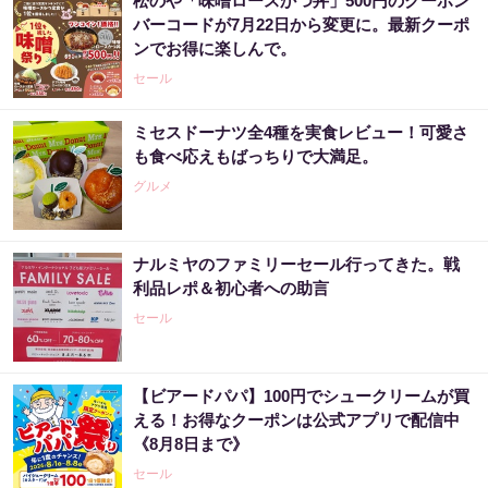
松のや「味噌ロースかつ丼」500円のクーポン
バーコードが7月22日から変更に。最新クーポ
ンでお得に楽しんで。
セール
ミセスドーナツ全4種を実食レビュー！可愛さ
も食べ応えもばっちりで大満足。
グルメ
ナルミヤのファミリーセール行ってきた。戦
利品レポ＆初心者への助言
セール
【ビアードパパ】100円でシュークリームが買
える！お得なクーポンは公式アプリで配信中
《8月8日まで》
セール