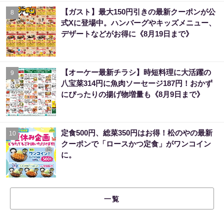
【ガスト】最大150円引きの最新クーポンが公
8
式Xに登場中。ハンバーグやキッズメニュー、
デザートなどがお得に《8月19日まで》
【オーケー最新チラシ】時短料理に大活躍の
9
八宝菜314円に魚肉ソーセージ187円！おかず
にぴったりの揚げ物増量も《8月9日まで》
定食500円、総菜350円はお得！松のやの最新
10
クーポンで「ロースかつ定食」がワンコイン
に。
一覧