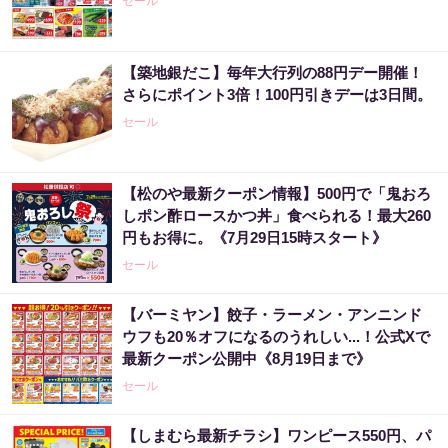
セール
【築地銀だこ】毎年大行列の88円デー開催！
さらにポイント3倍！100円引きデーは3日間。
セール
【松のや最新クーポン情報】500円で「鬼おろ
しポン酢ロースかつ丼」食べられる！最大260
円もお得に。《7月29日15時スタート》
セール
【バーミヤン】餃子・ラーメン・アンニンド
ウフも20％オフになるのうれしい...！公式Xで
最新クーポン公開中《8月19日まで》
セール
【しまむら最新チラシ】ワンピース550円、パ