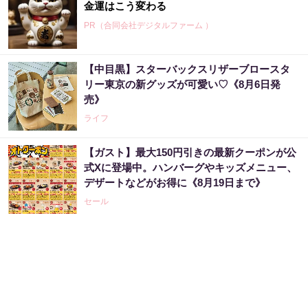
金運はこう変わる
PR（合同会社デジタルファーム ）
【中目黒】スターバックスリザーブロースタ
3億当選主婦「宝くじ買う前に〇〇した」当選
リー東京の新グッズが可愛い♡《8月6日発
率上げる方法
売》
PR（合同会社デジタルファーム ）
ライフ
【ガスト】最大150円引きの最新クーポンが公
売り場じゃ教えてくれない！当たる人だけが
式Xに登場中。ハンバーグやキッズメニュー、
やってる宝くじの習慣
デザートなどがお得に《8月19日まで》
PR（合同会社デジタルファーム ）
セール
あなたの金運はどう？宝くじに縁がある時、
金運はこう変わる
PR（合同会社デジタルファーム ）