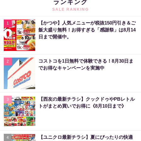
ランキング
SALE RANKING
【かつや】人気メニューが税抜150円引き＆ご
1
飯大盛り無料！お得すぎる「感謝祭」は8月14
日まで開催中。
コストコを1日無料で体験できる！8月30日ま
2
でお得なキャンペーンを実施中
【西友の最新チラシ】クックドゥやPBレトル
3
トがまとめ買いでお得に《8月10日まで》
【ユニクロ最新チラシ】夏にぴったりの快適
4