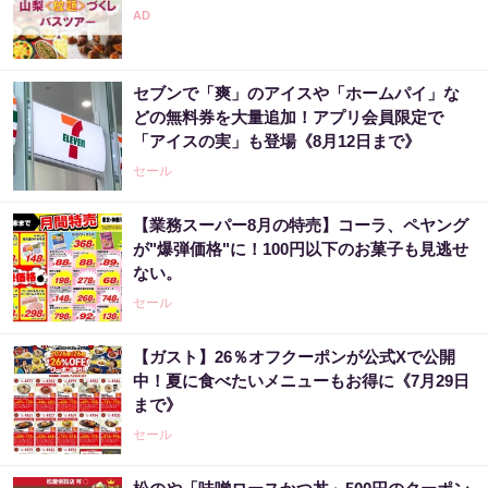
セブンで「爽」のアイスや「ホームパイ」な
どの無料券を大量追加！アプリ会員限定で
「アイスの実」も登場《8月12日まで》
セール
【業務スーパー8月の特売】コーラ、ペヤング
が"爆弾価格"に！100円以下のお菓子も見逃せ
ない。
セール
【ガスト】26％オフクーポンが公式Xで公開
中！夏に食べたいメニューもお得に《7月29日
まで》
セール