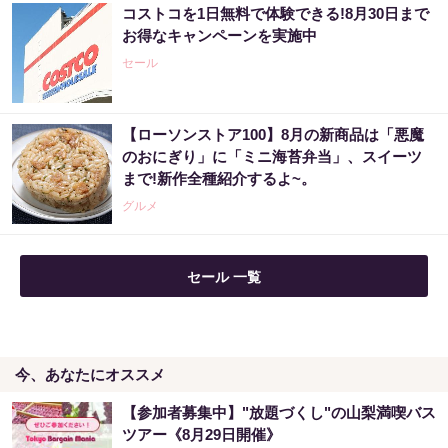
コストコを1日無料で体験できる!8月30日まで
【宝くじ】このままの買い方で、本当に当た
お得なキャンペーンを実施中
ると思いますか
セール
PR（合同会社デジタルファーム ）
【ローソンストア100】8月の新商品は「悪魔
「2027年の宝くじ当選者は〇〇です」占い師
のおにぎり」に「ミニ海苔弁当」、スイーツ
が暴露
まで!新作全種紹介するよ~。
PR（合同会社デジタルファーム ）
グルメ
セール 一覧
今、あなたにオススメ
【参加者募集中】"放題づくし"の山梨満喫バス
ツアー《8月29日開催》