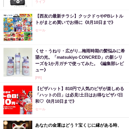
ライフ
【西友の最新チラシ】クックドゥやPBレトル
トがまとめ買いでお得に《8月10日まで》
セール
くせ・うねり・広がり...梅雨時期の髪悩みに希
望の光。「matsukiyo CONCRED」の新シリ
ーズを1か月ガチで使ってみた。《編集部レビ
ュー》
[PR]
【ピザハット】810円で人気のピザが楽しめる
「ハットの日」は必見!土日はお得なピザパ日
和♡《8月10日まで》
セール
あなたの金運はどう？宝くじに縁がある時、