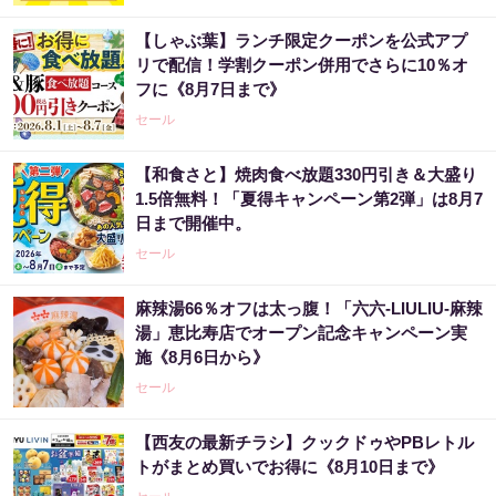
【しゃぶ葉】ランチ限定クーポンを公式アプ
リで配信！学割クーポン併用でさらに10％オ
フに《8月7日まで》
セール
【和食さと】焼肉食べ放題330円引き＆大盛り
1.5倍無料！「夏得キャンペーン第2弾」は8月7
日まで開催中。
セール
麻辣湯66％オフは太っ腹！「六六-LIULIU-麻辣
湯」恵比寿店でオープン記念キャンペーン実
施《8月6日から》
セール
【西友の最新チラシ】クックドゥやPBレトル
トがまとめ買いでお得に《8月10日まで》