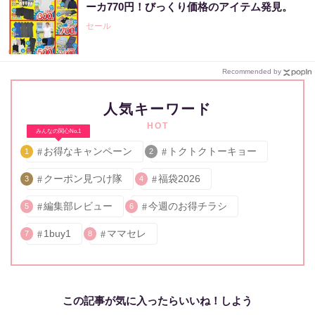
ーカ770円！びっくり価格のアイテム発見。
セール
Recommended by
人気キーワード
HOT
みんなの関心No.1
お得なキャンペーン
トクトクトーキョー
1
2
クーポン見つけ隊
福袋2026
3
4
編集部レビュー
今週のお得チラシ
5
6
1buy1
ママセレ
7
8
この記事が気に入ったらいいね！しよう