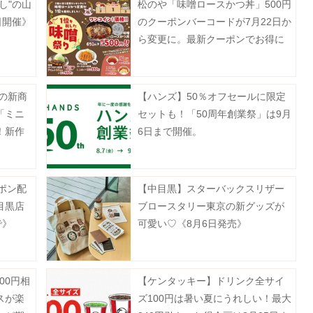
し"の山
松のや「味噌ロースかつ丼」500円
日開催》
のクーポンバーコードが7月22日か
ら変更に。最新クーポンでお得に
楽しんで。
月の新商
【ハンズ】50％オフセールに限定
「ミニ
セットも！「50周年創業祭」は9月
！新作
6日まで開催。
ーポン配
【中目黒】スターバックスリザー
目黒店
ブロースタリー東京の新グッズが
で》
可愛い♡《8月6日発売》
00円相
【ケンタッキー】ドリンク全サイ
スが楽
ズ100円は暑い夏にうれしい！最大