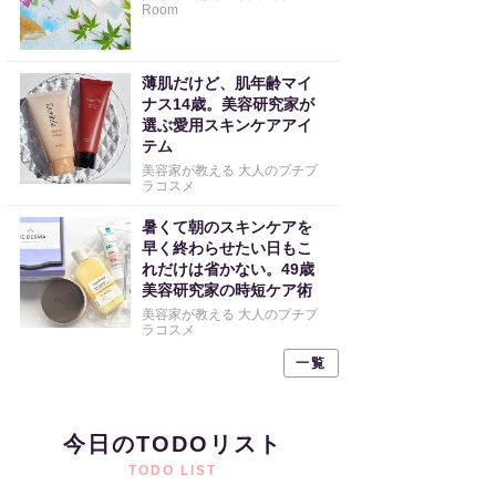
Room
薄肌だけど、肌年齢マイ
ナス14歳。美容研究家が
選ぶ愛用スキンケアアイ
テム
美容家が教える 大人のプチプ
ラコスメ
暑くて朝のスキンケアを
早く終わらせたい日もこ
れだけは省かない。49歳
美容研究家の時短ケア術
美容家が教える 大人のプチプ
ラコスメ
一覧
今日のTODOリスト
TODO LIST