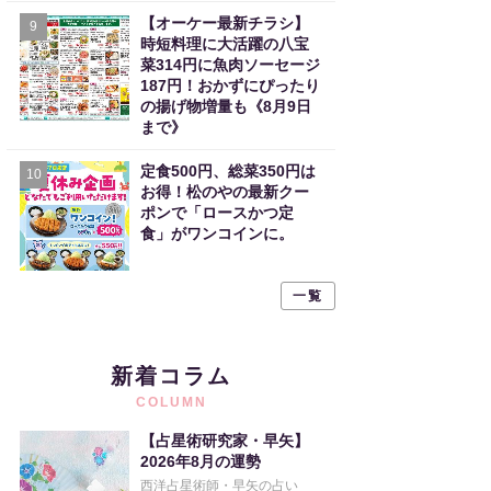
【オーケー最新チラシ】
9
時短料理に大活躍の八宝
菜314円に魚肉ソーセージ
187円！おかずにぴったり
の揚げ物増量も《8月9日
まで》
定食500円、総菜350円は
10
お得！松のやの最新クー
ポンで「ロースかつ定
食」がワンコインに。
一覧
新着コラム
COLUMN
【占星術研究家・早矢】
2026年8月の運勢
西洋占星術師・早矢の占い