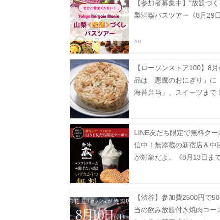
【参加者募集中】"放題づく
梨満喫バスツアー《8月29
【ローソンストア100】8
品は「悪魔のおにぎり」に
海苔弁当」、スイーツまで
全種紹介するよ～。
LINE友だち限定で無料ク
信中！無添蔵の新宿店＆中
が対象だよ。《8月13日ま
【渋谷】参加費2500円で50
当の飲み放題付き焼肉コー