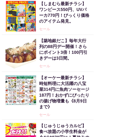
【しまむら最新チラシ】
ワンピース550円、UVパ
ーカ770円！びっくり価格
のアイテム発見。
セール
【築地銀だこ】毎年大行
列の88円デー開催！さら
にポイント3倍！100円引
きデーは3日間。
セール
【オーケー最新チラシ】
時短料理に大活躍の八宝
菜314円に魚肉ソーセージ
187円！おかずにぴったり
の揚げ物増量も《8月9日
まで》
セール
【じゅうじゅうカルビ】
食べ放題の小学生料金が