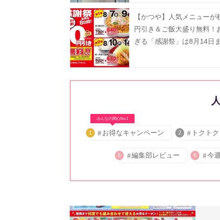
【かつや】人気メニューが税
円引き＆ご飯大盛り無料！
ぎる「感謝祭」は8月14日
中。
みんなの関心No.1
お得なキャンペーン
トクトク
1
2
編集部レビュー
今
5
6