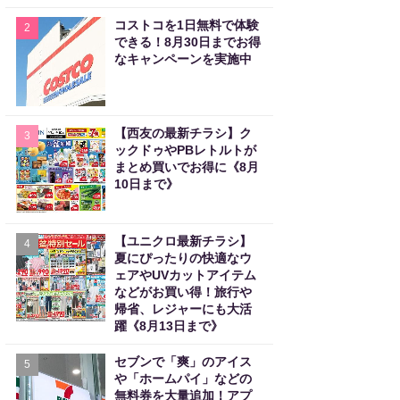
コストコを1日無料で体験
2
できる！8月30日までお得
なキャンペーンを実施中
【西友の最新チラシ】ク
3
ックドゥやPBレトルトが
まとめ買いでお得に《8月
10日まで》
【ユニクロ最新チラシ】
4
夏にぴったりの快適なウ
ェアやUVカットアイテム
などがお買い得！旅行や
帰省、レジャーにも大活
躍《8月13日まで》
セブンで「爽」のアイス
5
や「ホームパイ」などの
無料券を大量追加！アプ