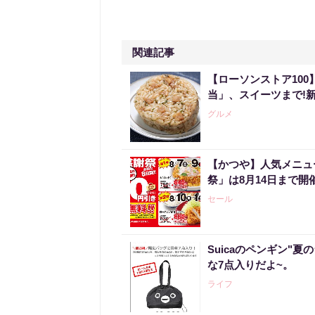
関連記事
【ローソンストア10
当」、スイーツまで!
グルメ
【かつや】人気メニュ
祭」は8月14日まで開
セール
Suicaのペンギン"夏
な7点入りだよ~。
ライフ