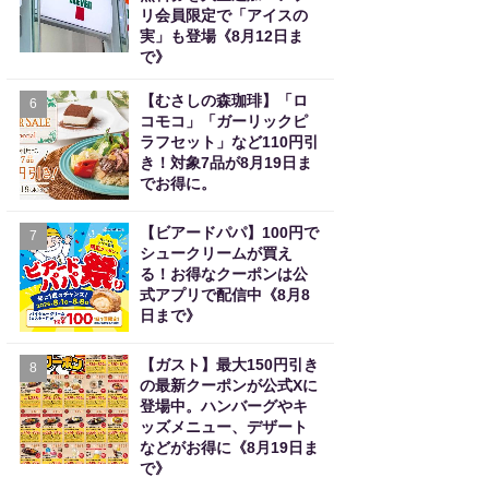
リ会員限定で「アイスの
実」も登場《8月12日ま
で》
【むさしの森珈琲】「ロ
6
コモコ」「ガーリックピ
ラフセット」など110円引
き！対象7品が8月19日ま
でお得に。
【ビアードパパ】100円で
7
シュークリームが買え
る！お得なクーポンは公
式アプリで配信中《8月8
日まで》
【ガスト】最大150円引き
8
の最新クーポンが公式Xに
登場中。ハンバーグやキ
ッズメニュー、デザート
などがお得に《8月19日ま
で》