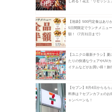
しめる！花王「リセッシュ
間限定で焼肉店をオープン
受付中》
【池袋】500円定食はあり
5日間限定でランチメニュ
額！《7月31日まで》
【ユニクロ最新チラシ】夏
たりの快適なウェアやUVカ
イテムなどがお買い得！旅
省、レジャーにも大活躍《8
まで》
【セブン】8月4日からもら
料券は？セブンカフェのお
ャンペーンも！