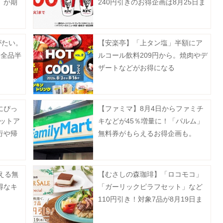
」が期
240円引きのお得企画は8月25日ま
《予約
で。
がたい。
【安楽亭】「上タン塩」半額にア
ー全品半
ルコール飲料209円から。焼肉やデ
ザートなどがお得になる
「HOT&COOLフェス」第2弾開催
中《8月16日まで》
にぴっ
【ファミマ】8月4日からファミチ
ットア
キなどが45％増量に！「パルム」
行や帰
無料券がもらえるお得企画も。
月13日
える無
【むさしの森珈琲】「ロコモコ」
得なキ
「ガーリックピラフセット」など
110円引き！対象7品が8月19日ま
でお得に。