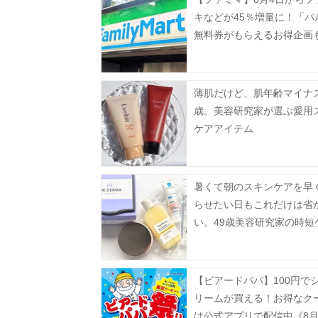
キなどが45％増量に！「パ
無料券がもらえるお得企画
薄肌だけど、肌年齢マイナス
歳。美容研究家が選ぶ愛用
ケアアイテム
暑くて朝のスキンケアを早
らせたい日もこれだけは省
い。49歳美容研究家の時短
【ビアードパパ】100円で
リームが買える！お得なク
は公式アプリで配信中《8月