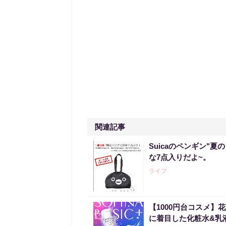
関連記事
Suicaのペンギン"夏
な7点入りだよ~。
ライフ
【1000円台コスメ
に着目した化粧水&乳