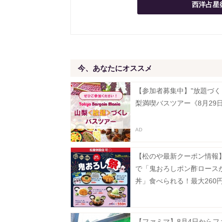
西洋占星
今、あなたにオススメ
【参加者募集中】"放題づく
梨満喫バスツアー《8月29
【松のや最新クーポン情報】
で「鬼おろしポン酢ロース
丼」食べられる！最大260
に。《7月29日15時スター
【ファミマ】8月4日からフ