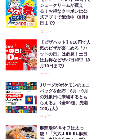
シュークリームが買え
る！お得なクーポンは公
式アプリで配信中《8月8
日まで》
セール
【ピザハット】810円で人
気のピザが楽しめる「ハ
ットの日」は必見！土日
はお得なピザパ日和♡《8
月10日まで》
セール
Jリーグがポケモンのエコ
バッグを配布！8月・9月
の対象日に来場するとも
らえるよ《全60種、先着
100万人》
ライフ
麻辣湯66％オフは太っ
腹！「六六-LIULIU-麻辣