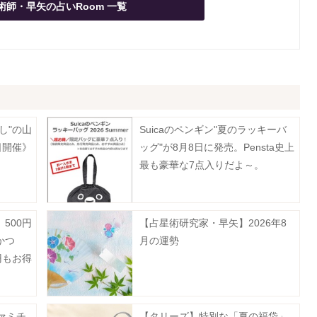
術師・早矢の占いRoom 一覧
し"の山
Suicaのペンギン"夏のラッキーバ
日開催》
ッグ"が8月8日に発売。Pensta史上
最も豪華な7点入りだよ～。
500円
【占星術研究家・早矢】2026年8
かつ
月の運勢
円もお得
ト》
ァミチ
【タリーズ】特別な「夏の福袋」