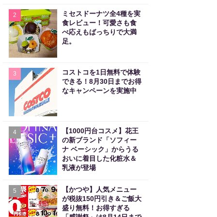
ミセスドーナツ全4種を実
2
食レビュー！可愛さも食
べ応えもばっちりで大満
足。
コストコを1日無料で体験
3
できる！8月30日までお得
なキャンペーンを実施中
【1000円台コスメ】花王
4
の新ブランド「ソフィー
ナ ベーシック」からうる
おいに着目した化粧水＆
乳液が登場
【かつや】人気メニュー
5
が税抜150円引き＆ご飯大
盛り無料！お得すぎる