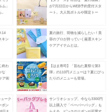
ルム」
が7月22日からWEB予約受付スタ
も。
ート。大人気ボトルや限定トー
ト、ドリンクチケットなど超豪
華。
14
夏の旅行、荷物を減らしたい！美
スキン
容のプロが持っていく厳選スキン
ケアアイテムとは。
く終わ
【はま寿司】「旨ねた夏祭り第3
かな
弾」の110円メニューは？夏にぴっ
ケア術
たりのメニューも登場。
シューク
サンリオショップ、今なら3300円
ーポン
以上購入で「ペーパーバッグ」も
8日ま
らえる。ピンクのリボンが可愛す