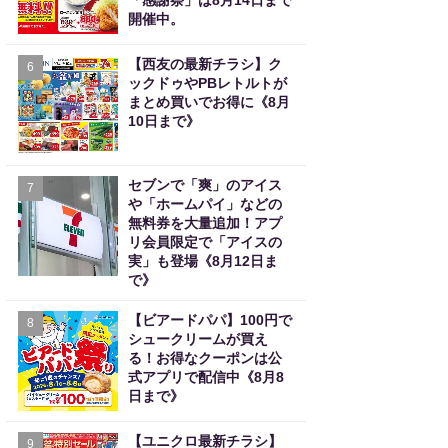
「感謝祭」は8月14日まで
開催中。
【西友の最新チラシ】ク
6
ックドゥやPBレトルトが
まとめ買いでお得に《8月
10日まで》
セブンで「爽」のアイス
7
や「ホームパイ」などの
無料券を大量追加！アプ
リ会員限定で「アイスの
実」も登場《8月12日ま
で》
【ビアードパパ】100円で
8
シュークリームが買え
る！お得なクーポンは公
式アプリで配信中《8月8
日まで》
【ユニクロ最新チラシ】
9