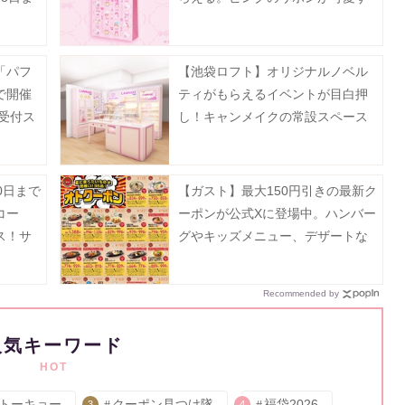
ぎ♡
「パフ
【池袋ロフト】オリジナルノベル
で開催
ティがもらえるイベントが目白押
約受付ス
し！キャンメイクの常設スペース
が8月5日にオープン。
0日まで
【ガスト】最大150円引きの最新ク
コー
ーポンが公式Xに登場中。ハンバー
ス！サ
グやキッズメニュー、デザートな
値引き
どがお得に《8月19日まで》
Recommended by
人気キーワード
HOT
トーキョー
クーポン見つけ隊
福袋2026
3
4