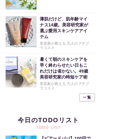
薄肌だけど、肌年齢マイ
ナス14歳。美容研究家が
選ぶ愛用スキンケアアイ
テム
美容家が教える 大人のプチプ
ラコスメ
暑くて朝のスキンケアを
早く終わらせたい日もこ
れだけは省かない。49歳
美容研究家の時短ケア術
美容家が教える 大人のプチプ
ラコスメ
一覧
今日のTODOリスト
TODO LIST
【ビアードパパ】100円で