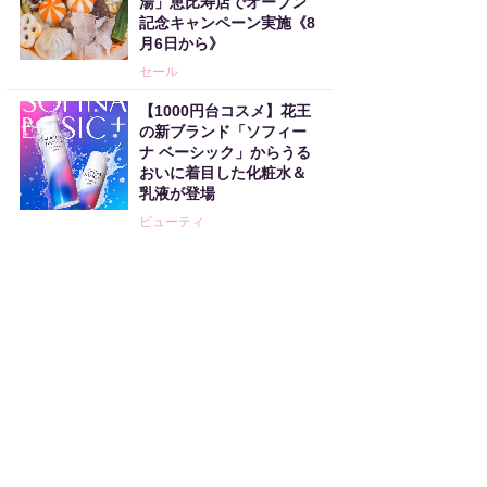
湯」恵比寿店でオープン
記念キャンペーン実施《8
月6日から》
セール
【1000円台コスメ】花王
の新ブランド「ソフィー
ナ ベーシック」からうる
おいに着目した化粧水＆
乳液が登場
ビューティ