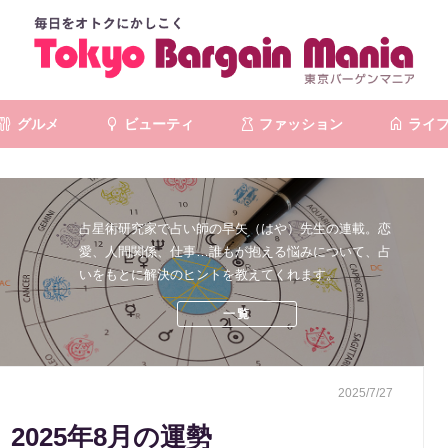
グルメ
ビューティ
ファッション
ライ
占星術研究家で占い師の早矢（はや）先生の連載。恋
愛、人間関係、仕事…誰もが抱える悩みについて、占
いをもとに解決のヒントを教えてくれます。
一覧
2025/7/27
2025年8月の運勢