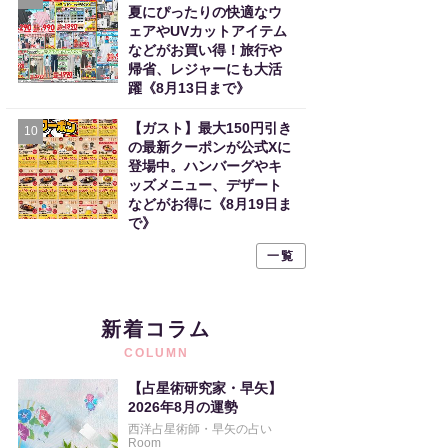
夏にぴったりの快適なウ
ェアやUVカットアイテム
などがお買い得！旅行や
帰省、レジャーにも大活
躍《8月13日まで》
【ガスト】最大150円引き
10
の最新クーポンが公式Xに
登場中。ハンバーグやキ
ッズメニュー、デザート
などがお得に《8月19日ま
で》
一覧
新着コラム
COLUMN
【占星術研究家・早矢】
2026年8月の運勢
西洋占星術師・早矢の占い
Room