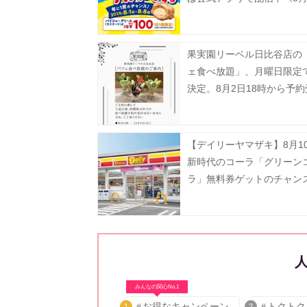
で》
果実園リーベル日比谷店の
ェ食べ放題」、月曜日限定
決定。8月2日18時から予
タート。
【デイリーヤマザキ】8月1
新時代のコーラ「グリーン
ラ」無料券ゲットのチャン
ーティワンアイスクリーム
などお得企画も目白押し。
みんなの関心No.1
お得なキャンペーン
トクトク
1
2