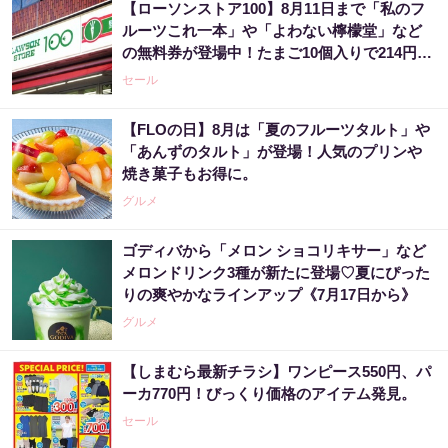
【ローソンストア100】8月11日まで「私のフ
ルーツこれ一本」や「よわない檸檬堂」など
の無料券が登場中！たまご10個入りで214円な
どのお得企画も見逃せない。
セール
【FLOの日】8月は「夏のフルーツタルト」や
「あんずのタルト」が登場！人気のプリンや
焼き菓子もお得に。
グルメ
ゴディバから「メロン ショコリキサー」など
メロンドリンク3種が新たに登場♡夏にぴった
りの爽やかなラインアップ《7月17日から》
グルメ
【しまむら最新チラシ】ワンピース550円、パ
ーカ770円！びっくり価格のアイテム発見。
セール