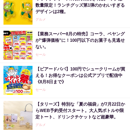
数量限定！ランチグッズ第1弾のかわいすぎる
デザインは2種。
グルメ
【業務スーパー8月の特売】コーラ、ペヤング
が"爆弾価格"に！100円以下のお菓子も見逃せ
ない。
セール
【ビアードパパ】100円でシュークリームが買
える！お得なクーポンは公式アプリで配信中
《8月8日まで》
セール
【タリーズ】特別な「夏の福袋」が7月22日か
らWEB予約受付スタート。大人気ボトルや限
定トート、ドリンクチケットなど超豪華。
グルメ