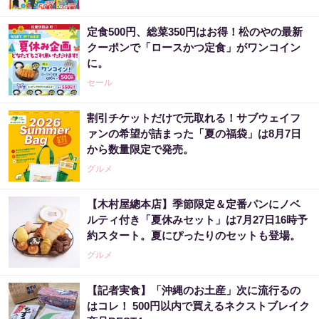
定食500円、総菜350円はお得！松のやの最新
クーポンで「ロースかつ定食」がワンコイン
に。
セール
割引チケットだけで元取れる！サブウェイフ
ァンの希望が詰まった「夏の福袋」は8月7日
から数量限定で発売。
グルメ
【木村屋總本店】季節限定＆定番パンにノベ
ルティ付き「夏休みセット」は7月27日16時予
約スタート。夏にぴったりのセットも登場。
グルメ
【記者実食】「沖縄のお土産」次に流行るの
はコレ！ 500円以内で買えるネクストブレイク