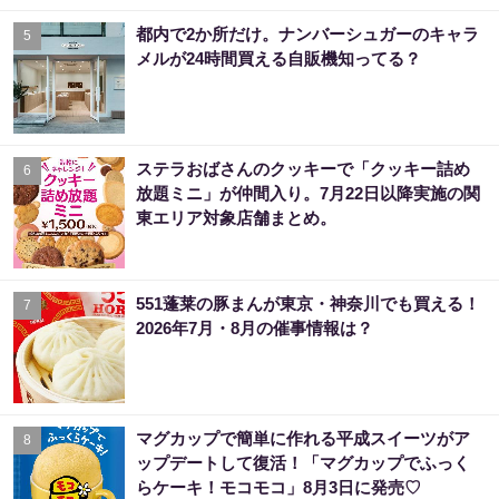
都内で2か所だけ。ナンバーシュガーのキャラ
5
メルが24時間買える自販機知ってる？
ステラおばさんのクッキーで「クッキー詰め
6
放題ミニ」が仲間入り。7月22日以降実施の関
東エリア対象店舗まとめ。
551蓬莱の豚まんが東京・神奈川でも買える！
7
2026年7月・8月の催事情報は？
マグカップで簡単に作れる平成スイーツがア
8
ップデートして復活！「マグカップでふっく
らケーキ！モコモコ」8月3日に発売♡