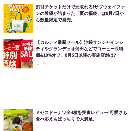
割引チケットだけで元取れる!サブウェイファ
ンの希望が詰まった「夏の福袋」は8月7日か
ら数量限定で発売。
グルメ
【カルディ最新セール】池袋サンシャインシ
ティやグランデュオ蒲田などでコーヒー豆特
価&10%オフ。8月5日以降の実施店舗は?
セール
ミセスドーナツ全4種を実食レビュー!可愛さも
食べ応えもばっちりで大満足。
グルメ