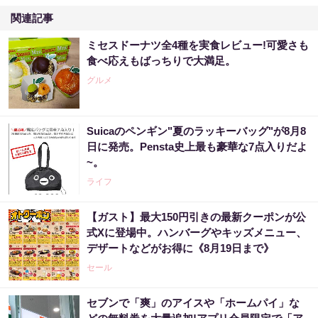
関連記事
ミセスドーナツ全4種を実食レビュー!可愛さも
食べ応えもばっちりで大満足。
グルメ
Suicaのペンギン"夏のラッキーバッグ"が8月8
日に発売。Pensta史上最も豪華な7点入りだよ
~。
ライフ
【ガスト】最大150円引きの最新クーポンが公
式Xに登場中。ハンバーグやキッズメニュー、
デザートなどがお得に《8月19日まで》
セール
セブンで「爽」のアイスや「ホームパイ」な