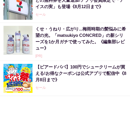
どの無料券を大量追加!アプリ会員限定で「ア
イスの実」も登場《8月12日まで》
セール
くせ・うねり・広がり...梅雨時期の髪悩みに希
望の光。「matsukiyo CONCRED」の新シリ
ーズを1か月ガチで使ってみた。《編集部レビ
ュー》
[PR]
【ビアードパパ】100円でシュークリームが買
える!お得なクーポンは公式アプリで配信中《8
月8日まで》
セール