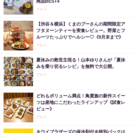
商品BEST4
グルメ
【渋谷＆横浜】くまのプーさんの期間限定ア
フタヌーンティーを実食レビュー。野菜とフ
ルーツたっぷりでヘルシー♡《9月末まで》
グルメ
夏休みの救世主現る！山本ゆりさんが「夏休
みを乗り切るレシピ」を無料で大公開。
グルメ
どれもボリューム満点！鳥貴族の新作スイー
ツは産地にこだわったラインアップ《試食レ
ビュー》
グルメ
キウイブラザーズの保冷剤付き特別パックは