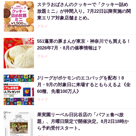
ステラおばさんのクッキーで「クッキー詰め
放題ミニ」が仲間入り。7月22日以降実施の関
東エリア対象店舗まとめ。
グルメ
551蓬莱の豚まんが東京・神奈川でも買える！
2026年7月・8月の催事情報は？
グルメ
Jリーグがポケモンのエコバッグを配布！8
月・9月の対象日に来場するともらえるよ《全
60種、先着100万人》
ライフ
果実園リーベル日比谷店の「パフェ食べ放
題」、月曜日限定で開催決定。8月2日18時か
ら予約受付スタート。