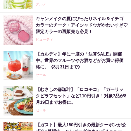
グルメ
キャンメイクの夏にぴったりネイル＆イチゴ
カラーのチーク・アイシャドウがかわいすぎ♡
限定カラーの再販売も必見！
ビューティ
【カルディ】年に一度の「決算SALE」開催
中。世界のフルーツやお酒などがお買い得価
格に。《8月31日まで》
セール
【むさしの森珈琲】「ロコモコ」「ガーリッ
クピラフセット」など110円引き！対象7品が8
月19日までお得に。
セール
【ガスト】最大150円引きの最新クーポンが公