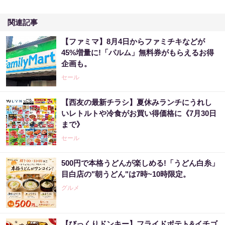
関連記事
【ファミマ】8月4日からファミチキなどが
45%増量に!「パルム」無料券がもらえるお得
企画も。
セール
【西友の最新チラシ】夏休みランチにうれし
いレトルトや冷食がお買い得価格に《7月30日
まで》
セール
500円で本格うどんが楽しめる!「うどん白糸」
目白店の"朝うどん"は7時~10時限定。
グルメ
【びっくりドンキー】フライドポテト&イチゴ