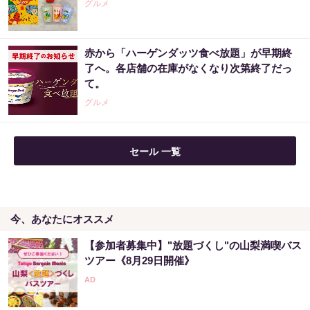
グルメ
PR（Acoco.）
赤から「ハーゲンダッツ食べ放題」が早期終
【昭和43年以前生まれはロト６この数字を買
了へ。各店舗の在庫がなくなり次第終了だっ
うべき】6つの数字が「完全一致」する方...
て。
PR（株式会社MURA）
グルメ
宝くじ当たる人だけが気づいている違い
セール 一覧
PR（合同会社デジタルファーム ）
今、あなたにオススメ
世界トップレベルの元証券マンが暴露「この
方程式を知らないと負け投資家になる」
【参加者募集中】"放題づくし"の山梨満喫バス
PR（Acoco.）
ツアー《8月29日開催》
『カートン買い、ダメ。ゼッタイ。』年間11