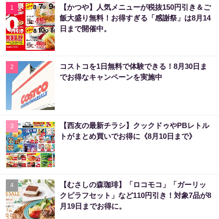
【かつや】人気メニューが税抜150円引き＆ご
1
飯大盛り無料！お得すぎる「感謝祭」は8月14
日まで開催中。
コストコを1日無料で体験できる！8月30日ま
2
でお得なキャンペーンを実施中
【西友の最新チラシ】クックドゥやPBレトル
3
トがまとめ買いでお得に《8月10日まで》
【むさしの森珈琲】「ロコモコ」「ガーリッ
4
クピラフセット」など110円引き！対象7品が8
月19日までお得に。