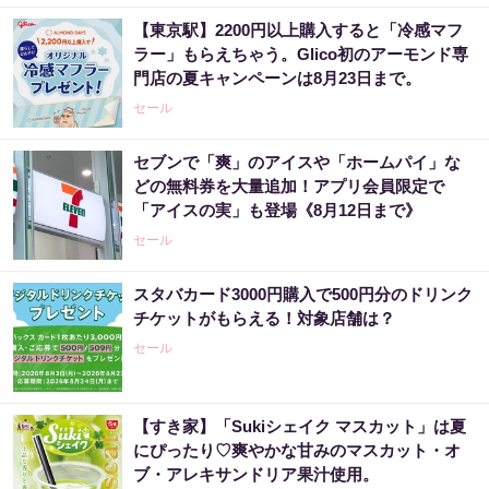
万円節約の新型タバコが爆売れ
【東京駅】2200円以上購入すると「冷感マフ
PR（株式会社HAL）
ラー」もらえちゃう。Glico初のアーモンド専
門店の夏キャンペーンは8月23日まで。
セール
セブンで「爽」のアイスや「ホームパイ」な
どの無料券を大量追加！アプリ会員限定で
「アイスの実」も登場《8月12日まで》
セール
スタバカード3000円購入で500円分のドリンク
チケットがもらえる！対象店舗は？
セール
【すき家】「Sukiシェイク マスカット」は夏
にぴったり♡爽やかな甘みのマスカット・オ
ブ・アレキサンドリア果汁使用。