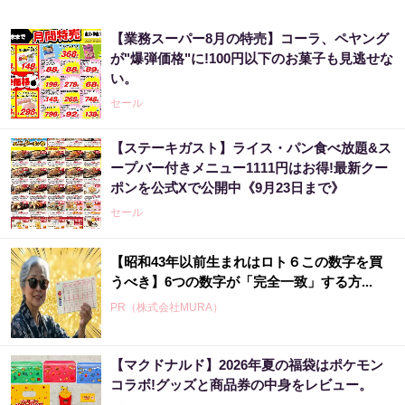
【業務スーパー8月の特売】コーラ、ペヤング
が"爆弾価格"に!100円以下のお菓子も見逃せな
い。
セール
【ステーキガスト】ライス・パン食べ放題&ス
ープバー付きメニュー1111円はお得!最新クー
ポンを公式Xで公開中《9月23日まで》
セール
【昭和43年以前生まれはロト６この数字を買
うべき】6つの数字が「完全一致」する方...
PR（株式会社MURA）
【マクドナルド】2026年夏の福袋はポケモン
「これから株価はこうやって動いていく」世
コラボ!グッズと商品券の中身をレビュー。
界的活躍を見せた天才が暴露