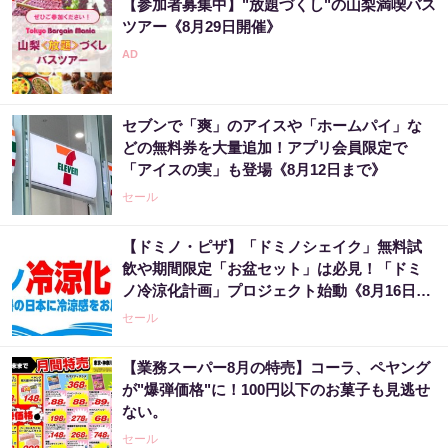
【参加者募集中】"放題づくし"の山梨満喫バス
ツアー《8月29日開催》
セブンで「爽」のアイスや「ホームパイ」な
どの無料券を大量追加！アプリ会員限定で
「アイスの実」も登場《8月12日まで》
セール
【ドミノ・ピザ】「ドミノシェイク」無料試
飲や期間限定「お盆セット」は必見！「ドミ
ノ冷涼化計画」プロジェクト始動《8月16日ま
で》
セール
【業務スーパー8月の特売】コーラ、ペヤング
が"爆弾価格"に！100円以下のお菓子も見逃せ
ない。
セール