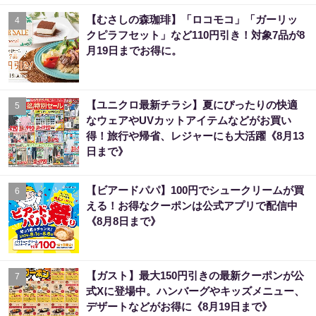
【むさしの森珈琲】「ロコモコ」「ガーリッ
4
クピラフセット」など110円引き！対象7品が8
月19日までお得に。
【ユニクロ最新チラシ】夏にぴったりの快適
5
なウェアやUVカットアイテムなどがお買い
得！旅行や帰省、レジャーにも大活躍《8月13
日まで》
【ビアードパパ】100円でシュークリームが買
6
える！お得なクーポンは公式アプリで配信中
《8月8日まで》
【ガスト】最大150円引きの最新クーポンが公
7
式Xに登場中。ハンバーグやキッズメニュー、
デザートなどがお得に《8月19日まで》