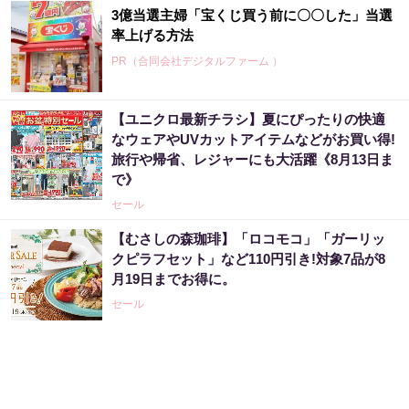
3億当選主婦「宝くじ買う前に〇〇した」当選
率上げる方法
PR（合同会社デジタルファーム ）
【ユニクロ最新チラシ】夏にぴったりの快適
宝くじ当たる人だけがやっていること、教え
なウェアやUVカットアイテムなどがお買い得!
ます
旅行や帰省、レジャーにも大活躍《8月13日ま
PR（合同会社デジタルファーム ）
で》
セール
「2027年の宝くじ当選者は〇〇です」占い師
【むさしの森珈琲】「ロコモコ」「ガーリッ
が暴露
クピラフセット」など110円引き!対象7品が8
月19日までお得に。
PR（合同会社デジタルファーム ）
セール
「君はまるで株価の天気予報士だ」僕が世界
三大投資家に認められた理由
PR（Acoco.）