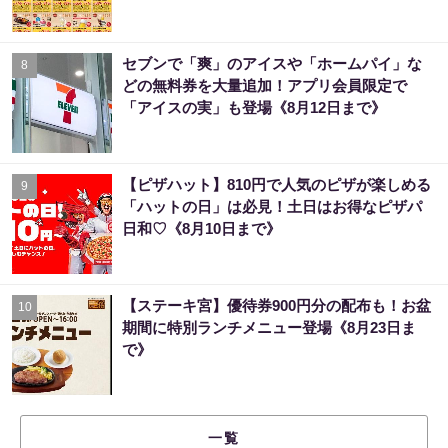
セブンで「爽」のアイスや「ホームパイ」な
8
どの無料券を大量追加！アプリ会員限定で
「アイスの実」も登場《8月12日まで》
【ピザハット】810円で人気のピザが楽しめる
9
「ハットの日」は必見！土日はお得なピザパ
日和♡《8月10日まで》
【ステーキ宮】優待券900円分の配布も！お盆
10
期間に特別ランチメニュー登場《8月23日ま
で》
一覧