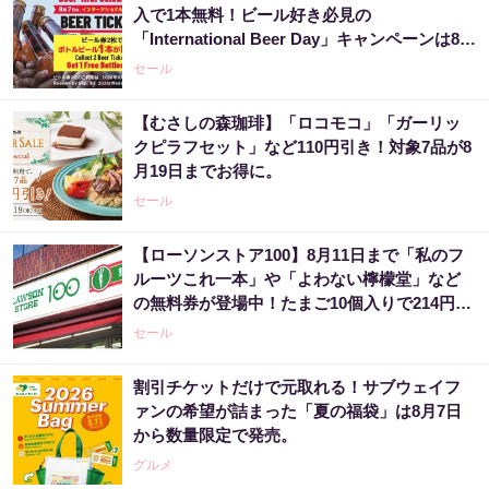
入で1本無料！ビール好き必見の
「International Beer Day」キャンペーンは8月
9日まで。
セール
【むさしの森珈琲】「ロコモコ」「ガーリッ
クピラフセット」など110円引き！対象7品が8
月19日までお得に。
セール
【ローソンストア100】8月11日まで「私のフ
ルーツこれ一本」や「よわない檸檬堂」など
の無料券が登場中！たまご10個入りで214円な
どのお得企画も見逃せない。
セール
割引チケットだけで元取れる！サブウェイフ
ァンの希望が詰まった「夏の福袋」は8月7日
から数量限定で発売。
グルメ