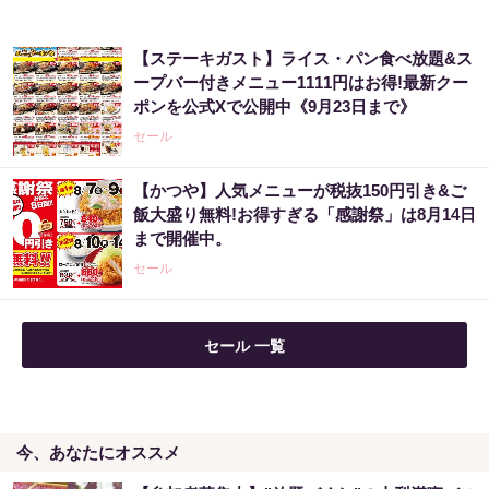
「どうせ当たらない」と思ってた私が本当に
【ステーキガスト】ライス・パン食べ放題&ス
当選した“買い方”がこれ
ープバー付きメニュー1111円はお得!最新クー
ポンを公式Xで公開中《9月23日まで》
PR（合同会社デジタルファーム ）
セール
宝くじ“なんとなく”で買っている限り変わら
【かつや】人気メニューが税抜150円引き&ご
ない
飯大盛り無料!お得すぎる「感謝祭」は8月14日
まで開催中。
PR（合同会社デジタルファーム ）
セール
セール 一覧
今、あなたにオススメ