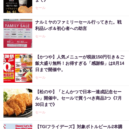
セール
ナルミヤのファミリーセール行ってきた。戦
利品レポ＆初心者への助言
セール
【かつや】人気メニューが税抜150円引き＆ご
飯大盛り無料！お得すぎる「感謝祭」は8月14
日まで開催中。
セール
【松のや】「とんかつで日本一達成記念セー
ル」開催中。セールで買うべき商品3つ《7月
30日まで》
セール
【TGIフライデーズ】対象ボトルビール2本購