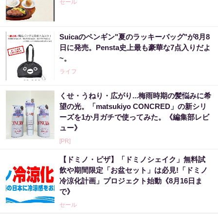
セール
Suicaのペンギン"夏のラッキーバッグ"が8月8
日に発売。Pensta史上最も豪華な7点入りだよ
~。
ライフ
くせ・うねり・広がり...梅雨時期の髪悩みに希
望の光。「matsukiyo CONCRED」の新シリ
ーズを1か月ガチで使ってみた。《編集部レビ
ュー》
[PR]
【ドミノ・ピザ】「ドミノシェイク」無料試
飲や期間限定「お盆セット」は必見!「ドミノ
冷涼化計画」プロジェクト始動《8月16日ま
で》
セール