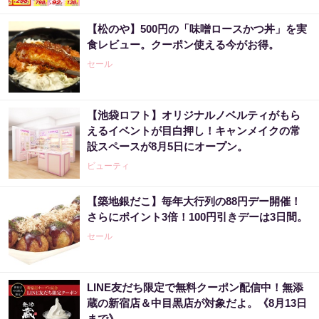
【松のや】500円の「味噌ロースかつ丼」を実
食レビュー。クーポン使える今がお得。
セール
【池袋ロフト】オリジナルノベルティがもら
えるイベントが目白押し！キャンメイクの常
設スペースが8月5日にオープン。
ビューティ
【築地銀だこ】毎年大行列の88円デー開催！
さらにポイント3倍！100円引きデーは3日間。
セール
LINE友だち限定で無料クーポン配信中！無添
蔵の新宿店＆中目黒店が対象だよ。《8月13日
まで》