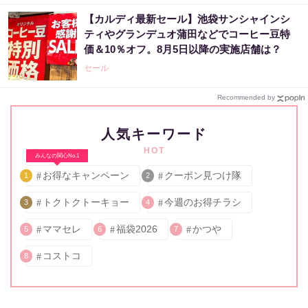
【カルディ最新セール】池袋サンシャインシ
ティやグランデュオ蒲田などでコーヒー豆特
価＆10％オフ。8月5日以降の実施店舗は？
セール
Recommended by
人気キーワード
HOT
みんなの関心No.1
お得なキャンペーン
クーポン見つけ隊
1
2
トクトクトーキョー
今週のお得チラシ
3
4
ママセレ
福袋2026
かつや
5
6
7
コストコ
8