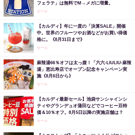
フェラテ」は無料でM→メガに増量。
セール
【カルディ】年に一度の「決算SALE」開催
中。世界のフルーツやお酒などがお買い得価
格に。《8月31日まで》
セール
麻辣湯66％オフは太っ腹！「六六-LIULIU-麻辣
湯」恵比寿店でオープン記念キャンペーン実
施《8月6日から》
セール
【カルディ最新セール】池袋サンシャインシ
ティやグランデュオ蒲田などでコーヒー豆特
価＆10％オフ。8月5日以降の実施店舗は？
セール