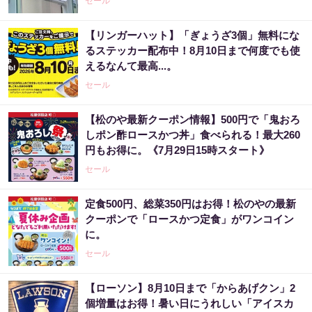
セール
【リンガーハット】「ぎょうざ3個」無料にな
るステッカー配布中！8月10日まで何度でも使
えるなんて最高...。
セール
【松のや最新クーポン情報】500円で「鬼おろ
しポン酢ロースかつ丼」食べられる！最大260
円もお得に。《7月29日15時スタート》
セール
定食500円、総菜350円はお得！松のやの最新
クーポンで「ロースかつ定食」がワンコイン
に。
セール
【ローソン】8月10日まで「からあげクン」2
個増量はお得！暑い日にうれしい「アイスカ