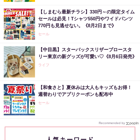
【しまむら最新チラシ】330円～の限定タイム
セールは必見！Tシャツ550円やワイドパンツ
770円も見逃せない。《8月2日まで》
セール
【中目黒】スターバックスリザーブロースタ
リー東京の新グッズが可愛い♡《8月6日発売》
ライフ
【和食さと】夏休みは大人もキッズもお得！
週替わりでアプリクーポンも配布中
セール
Recommended by
人気キーワード