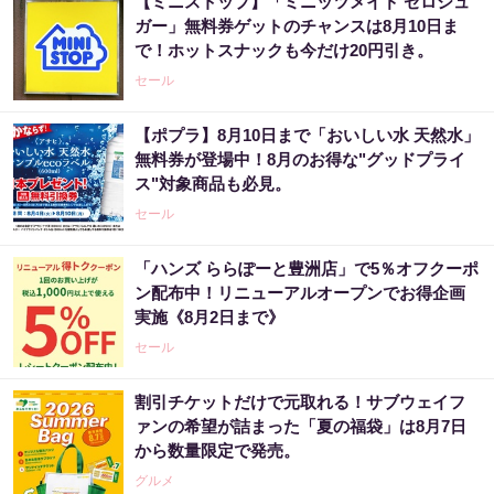
【ミニストップ】「ミニッツメイド ゼロシュ
ガー」無料券ゲットのチャンスは8月10日ま
で！ホットスナックも今だけ20円引き。
セール
【ポプラ】8月10日まで「おいしい水 天然水」
無料券が登場中！8月のお得な"グッドプライ
ス"対象商品も必見。
セール
「ハンズ ららぽーと豊洲店」で5％オフクーポ
ン配布中！リニューアルオープンでお得企画
実施《8月2日まで》
セール
割引チケットだけで元取れる！サブウェイフ
ァンの希望が詰まった「夏の福袋」は8月7日
から数量限定で発売。
グルメ