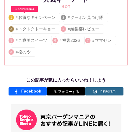
HOT
みんなの関心No.1
お得なキャンペーン
クーポン見つけ隊
1
2
トクトクトーキョー
編集部レビュー
3
4
ご褒美スイーツ
福袋2026
ママセレ
5
6
7
松のや
8
この記事が気に入ったらいいね！しよう
Facebook
Instagram