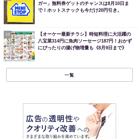
ガー」無料券ゲットのチャンスは8月10日ま
で！ホットスナックも今だけ20円引き。
【オーケー最新チラシ】時短料理に大活躍の
10
八宝菜314円に魚肉ソーセージ187円！おかず
にぴったりの揚げ物増量も《8月9日まで》
一覧