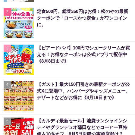
定食500円、総菜350円はお得！松のやの最新
2
クーポンで「ロースかつ定食」がワンコイン
に。
【ビアードパパ】100円でシュークリームが買
3
える！お得なクーポンは公式アプリで配信中
《8月8日まで》
【ガスト】最大150円引きの最新クーポンが公
4
式Xに登場中。ハンバーグやキッズメニュー、
デザートなどがお得に《8月19日まで》
【カルディ最新セール】池袋サンシャインシ
5
ティやグランデュオ蒲田などでコーヒー豆特
価＆10％オフ。8月5日以降の実施店舗は？