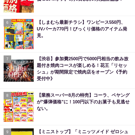
【しまむら最新チラシ】ワンピース550円、
6
UVパーカ770円！びっくり価格のアイテム発
見。
【渋谷】参加費2500円で5000円相当の飲み放
7
題付き焼肉コースが楽しめる！花王「リセッ
シュ」が期間限定で焼肉店をオープン《予約
受付中》
【業務スーパー8月の特売】コーラ、ペヤング
8
が"爆弾価格"に！100円以下のお菓子も見逃せ
ない。
【ミニストップ】「ミニッツメイド ゼロシュ
9