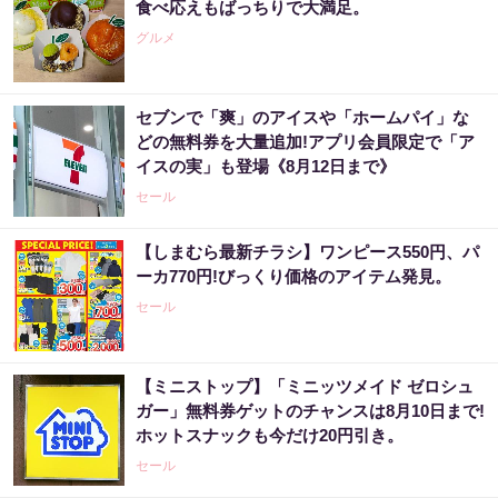
食べ応えもばっちりで大満足。
グルメ
セブンで「爽」のアイスや「ホームパイ」な
どの無料券を大量追加!アプリ会員限定で「ア
イスの実」も登場《8月12日まで》
セール
【しまむら最新チラシ】ワンピース550円、パ
ーカ770円!びっくり価格のアイテム発見。
セール
【ミニストップ】「ミニッツメイド ゼロシュ
ガー」無料券ゲットのチャンスは8月10日まで!
ホットスナックも今だけ20円引き。
セール