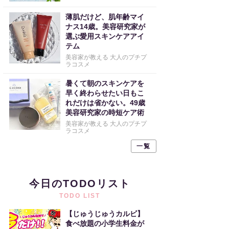
薄肌だけど、肌年齢マイ
ナス14歳。美容研究家が
選ぶ愛用スキンケアアイ
テム
美容家が教える 大人のプチプ
ラコスメ
暑くて朝のスキンケアを
早く終わらせたい日もこ
れだけは省かない。49歳
美容研究家の時短ケア術
美容家が教える 大人のプチプ
ラコスメ
一覧
今日のTODOリスト
TODO LIST
【じゅうじゅうカルビ】
食べ放題の小学生料金が