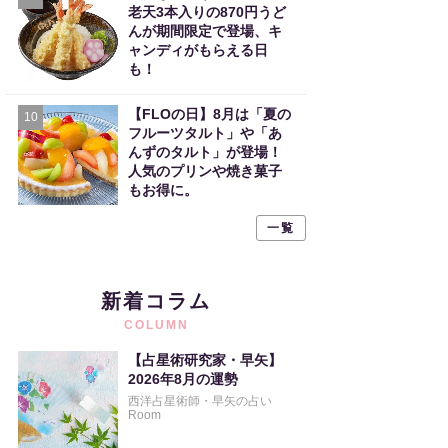
老天3本入りの870円うど
んが期間限定で登場、キ
ャンディがもらえる日
も！
【FLOの日】8月は「夏の
10
フルーツタルト」や「あ
んずのタルト」が登場！
人気のプリンや焼き菓子
もお得に。
一覧
新着コラム
COLUMN
【占星術研究家・早矢】
2026年8月の運勢
西洋占星術師・早矢の占い
Room