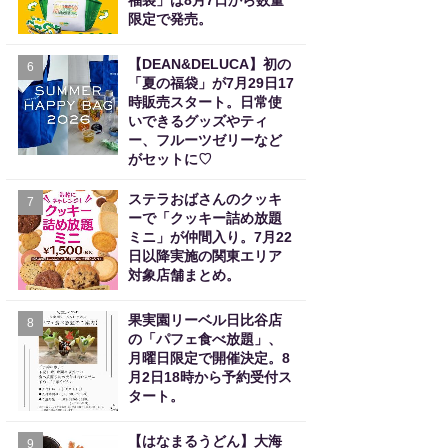
福袋」は8月7日から数量
限定で発売。
【DEAN&DELUCA】初の
6
「夏の福袋」が7月29日17
時販売スタート。日常使
いできるグッズやティ
ー、フルーツゼリーなど
がセットに♡
ステラおばさんのクッキ
7
ーで「クッキー詰め放題
ミニ」が仲間入り。7月22
日以降実施の関東エリア
対象店舗まとめ。
果実園リーベル日比谷店
8
の「パフェ食べ放題」、
月曜日限定で開催決定。8
月2日18時から予約受付ス
タート。
【はなまるうどん】大海
9