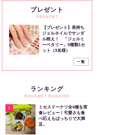
プレゼント
PRESENT
【プレゼント】長持ち
ジェルネイルでサンダ
ル映え！ 「ジェルミ
ーペタリー」5種類1セ
ット（3名様）
一覧
ランキング
GOURMET RANKING
ミセスドーナツ全4種を実
1
食レビュー！可愛さも食
べ応えもばっちりで大満
足。