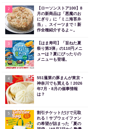
【ローソンストア100】8
2
月の新商品は「悪魔のお
にぎり」に「ミニ海苔弁
当」、スイーツまで！新
作全種紹介するよ～。
【はま寿司】「旨ねた夏
3
祭り第3弾」の110円メニ
ューは？夏にぴったりの
メニューも登場。
551蓬莱の豚まんが東京・
4
神奈川でも買える！2026
年7月・8月の催事情報
は？
割引チケットだけで元取
5
れる！サブウェイファン
の希望が詰まった「夏の