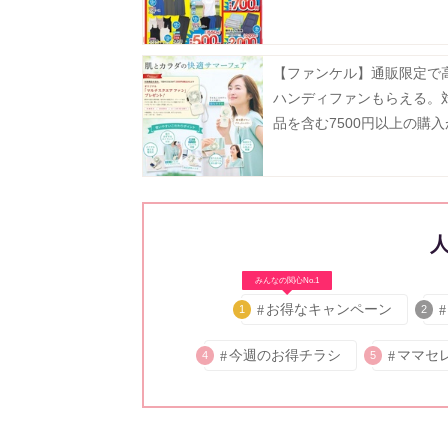
【ファンケル】通販限定で
ハンディファンもらえる。
品を含む7500円以上の購
だよ～。
みんなの関心No.1
お得なキャンペーン
1
2
今週のお得チラシ
ママセ
4
5