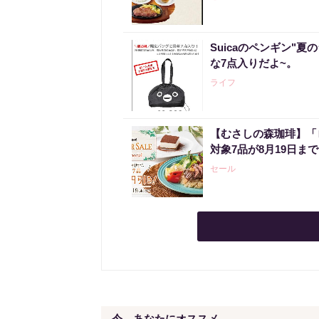
Suicaのペンギン"夏
な7点入りだよ~。
ライフ
【むさしの森珈琲】「
対象7品が8月19日ま
セール
今、あなたにオススメ