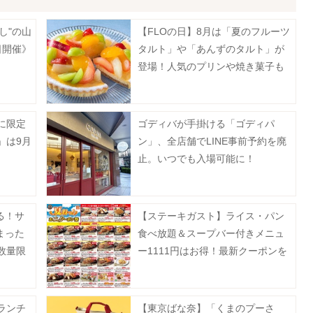
し"の山
【FLOの日】8月は「夏のフルーツ
日開催》
タルト」や「あんずのタルト」が
登場！人気のプリンや焼き菓子も
お得に。
に限定
ゴディバが手掛ける「ゴディパ
」は9月
ン」、全店舗でLINE事前予約を廃
止。いつでも入場可能に！
る！サ
【ステーキガスト】ライス・パン
まった
食べ放題＆スープバー付きメニュ
数量限
ー1111円はお得！最新クーポンを
公式Xで公開中《9月23日まで》
ランチ
【東京ばな奈】「くまのプーさ