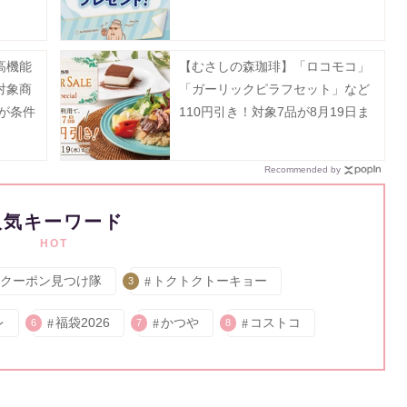
ャンペーンは8月23日まで。
高機能
【むさしの森珈琲】「ロコモコ」
対象商
「ガーリックピラフセット」など
入が条件
110円引き！対象7品が8月19日ま
でお得に。
Recommended by
人気キーワード
HOT
クーポン見つけ隊
トクトクトーキョー
3
レ
福袋2026
かつや
コストコ
6
7
8