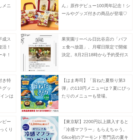
しメニ
ん」原作デビュー100周年記念！シ
ールやグッズ付きの商品が登場♡
平成ス
果実園リーベル日比谷店の「パフ
復活！
ェ食べ放題」、月曜日限定で開催
ーキ！
決定。8月2日18時から予約受付ス
タート。
付き特
【はま寿司】「旨ねた夏祭り第3
チグッ
弾」の110円メニューは？夏にぴっ
ザインは
たりのメニューも登場。
ンピー
【東京駅】2200円以上購入すると
びっくり
「冷感マフラー」もらえちゃう。
Glico初のアーモンド専門店の夏キ