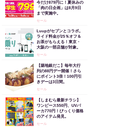
今だけ879円に！夏休みの
「肉の日企画」は8月9日
まで実施中。
セール
Luupがセブンとコラボ。
ライド料金が25％オフ＆
お茶がもらえる！東京・
大阪の一部店舗が対象。
セール
【築地銀だこ】毎年大行
列の88円デー開催！さら
にポイント3倍！100円引
きデーは3日間。
セール
【しまむら最新チラシ】
ワンピース550円、UVパ
ーカ770円！びっくり価格
のアイテム発見。
セール