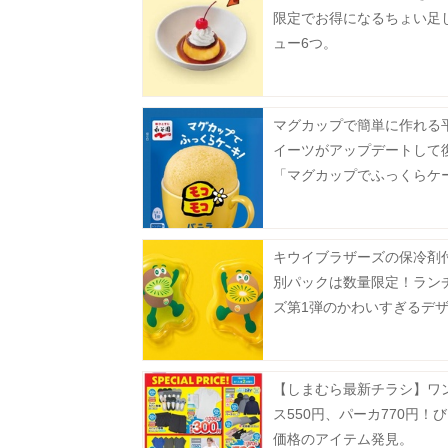
限定でお得になるちょい足
ュー6つ。
マグカップで簡単に作れる
イーツがアップデートして
「マグカップでふっくらケ
モコモコ」8月3日に発売♡
キウイブラザーズの保冷剤
別パックは数量限定！ラン
ズ第1弾のかわいすぎるデ
2種。
【しまむら最新チラシ】ワ
ス550円、パーカ770円！
価格のアイテム発見。