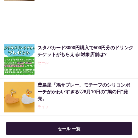
宝くじ“なんとなく”で買っている限り変わら
ない
PR（合同会社デジタルファーム ）
スタバカード3000円購入で500円分のドリンク
市場分析が世界に認められた天才が警告「今
チケットがもらえる!対象店舗は?
すぐ株価暴落に備えて下さい」
セール
PR（Acoco.）
豊島屋「鳩サブレー」モチーフのシリコンポ
リボ地獄から抜け出したい人は、返済を3～6
ーチがかわいすぎる♡8月10日の"鳩の日"発
ヶ月停止して『大幅に減額してから返済す...
売。
PR（渋谷法務総合事務所）
ライフ
セール 一覧