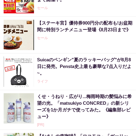
セール
【ステーキ宮】優待券900円分の配布も!お盆期
間に特別ランチメニュー登場《8月23日まで》
セール
Suicaのペンギン"夏のラッキーバッグ"が8月8
日に発売。Pensta史上最も豪華な7点入りだよ
~。
ライフ
くせ・うねり・広がり...梅雨時期の髪悩みに希
望の光。「matsukiyo CONCRED」の新シリ
ーズを1か月ガチで使ってみた。《編集部レビ
ュー》
[PR]