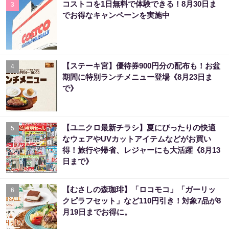
コストコを1日無料で体験できる！8月30日ま
3
でお得なキャンペーンを実施中
【ステーキ宮】優待券900円分の配布も！お盆
4
期間に特別ランチメニュー登場《8月23日ま
で》
【ユニクロ最新チラシ】夏にぴったりの快適
5
なウェアやUVカットアイテムなどがお買い
得！旅行や帰省、レジャーにも大活躍《8月13
日まで》
【むさしの森珈琲】「ロコモコ」「ガーリッ
6
クピラフセット」など110円引き！対象7品が8
月19日までお得に。