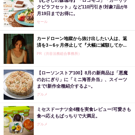
【むさしの森珈琲】「ロコモコ」「ガーリッ
クピラフセット」など110円引き!対象7品が8
月19日までお得に。
セール
カードローン地獄から抜け出したい人は、返
済を3～6ヶ月停止して『大幅に減額してか...
PR（渋谷法務総合事務所）
【ローソンストア100】8月の新商品は「悪魔
【宝くじ何年も買って一度も当たらない人
のおにぎり」に「ミニ海苔弁当」、スイーツ
へ】原因、はっきりしてます
まで!新作全種紹介するよ~。
PR（合同会社デジタルファーム ）
グルメ
ミセスドーナツ全4種を実食レビュー!可愛さも
「負け投資家がハマってる3つの落とし穴」株
食べ応えもばっちりで大満足。
価予測トップクラスの天才が暴露
グルメ
PR（Acoco.）