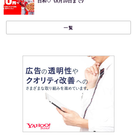
日和♡《8月10日まで》
一覧