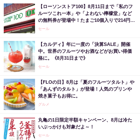
【ローソンストア100】8月11日まで「私のフ
ルーツこれ一本」や「よわない檸檬堂」など
の無料券が登場中！たまご10個入りで214円な
どのお得企画も見逃せない。
セール
【カルディ】年に一度の「決算SALE」開催
中。世界のフルーツやお酒などがお買い得価
格に。《8月31日まで》
セール
【FLOの日】8月は「夏のフルーツタルト」や
「あんずのタルト」が登場！人気のプリンや
焼き菓子もお得に。
グルメ
丸亀の1日限定半額キャンペーン、8月は冷た
いぶっかけも対象だよ～！
セール