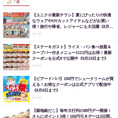
【ユニクロ最新チラシ】夏にぴったりの快適
なウェアやUVカットアイテムなどがお買い
得！旅行や帰省、レジャーにも大活躍《8月13
日まで》
セール
【ステーキガスト】ライス・パン食べ放題＆
スープバー付きメニュー1111円はお得！最新
クーポンを公式Xで公開中《9月23日まで》
セール
【ビアードパパ】100円でシュークリームが買
える！お得なクーポンは公式アプリで配信中
《8月8日まで》
セール
【築地銀だこ】毎年大行列の88円デー開催！
さらにポイント3倍！100円引きデーは3日間。