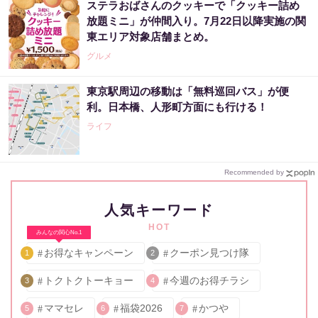
ステラおばさんのクッキーで「クッキー詰め
放題ミニ」が仲間入り。7月22日以降実施の関
東エリア対象店舗まとめ。
グルメ
東京駅周辺の移動は「無料巡回バス」が便
利。日本橋、人形町方面にも行ける！
ライフ
Recommended by
人気キーワード
HOT
みんなの関心No.1
お得なキャンペーン
クーポン見つけ隊
1
2
トクトクトーキョー
今週のお得チラシ
3
4
ママセレ
福袋2026
かつや
5
6
7