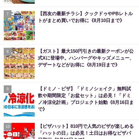
【西友の最新チラシ】クックドゥやPBレトル
7
トがまとめ買いでお得に《8月10日まで》
【ガスト】最大150円引きの最新クーポンが公
8
式Xに登場中。ハンバーグやキッズメニュー、
デザートなどがお得に《8月19日まで》
【ドミノ・ピザ】「ドミノシェイク」無料試
9
飲や期間限定「お盆セット」は必見！「ドミ
ノ冷涼化計画」プロジェクト始動《8月16日ま
で》
【ピザハット】810円で人気のピザが楽しめる
10
「ハットの日」は必見！土日はお得なピザパ