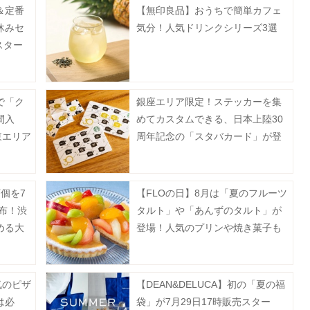
＆定番
【無印良品】おうちで簡単カフェ
休みセ
気分！人気ドリンクシリーズ3選
スター
も登
で「ク
銀座エリア限定！ステッカーを集
間入
めてカスタムできる、日本上陸30
東エリア
周年記念の「スタバカード」が登
場中《8月2日から》
個を7
【FLOの日】8月は「夏のフルーツ
配布！渋
タルト」や「あんずのタルト」が
涼める大
登場！人気のプリンや焼き菓子も
お得に。
気のピザ
【DEAN&DELUCA】初の「夏の福
は必
袋」が7月29日17時販売スター