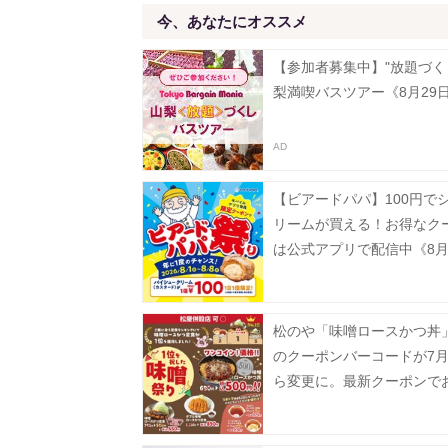
今、あなたにオススメ
【参加者募集中】"放題づく
梨満喫バスツアー《8月29
【ビアードパパ】100円で
リームが買える！お得なク
は公式アプリで配信中《8月
で》
松のや「味噌ロースかつ丼」
のクーポンバーコードが7月
ら変更に。最新クーポンで
楽しんで。