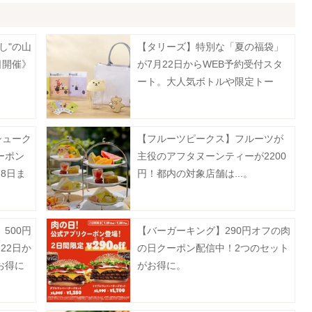
し"の山
【タリーズ】特別な「夏の福袋」
日開催》
が7月22日からWEB予約受付スタ
ート。大人気ボトルや限定トー
ト、ドリンクチケットなど超豪
華。
シューク
【フルーツピークス】フルーツが
ーポン
主役のアフタヌーンティーが2200
8日ま
円！都内の対象店舗は...。
500円
【バーガーキング】290円オフの肉
22日か
の日クーポン配信中！2つのセット
お得に
がお得に。