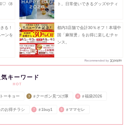
和♡《8
ト。日常使いできるグッズやティ
ー、フルーツゼリーなどがセット
に♡
できる！
都内3店舗で会計30％オフ！本場中
ペーンを
国「麻辣燙」をお得に楽しむチャ
ンス。
Recommended by
人気キーワード
HOT
トーキョー
クーポン見つけ隊
福袋2026
3
4
週のお得チラシ
1buy1
ママセレ
7
8