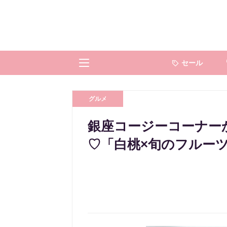
セール
グルメ
銀座コージーコーナー
♡「白桃×旬のフルー