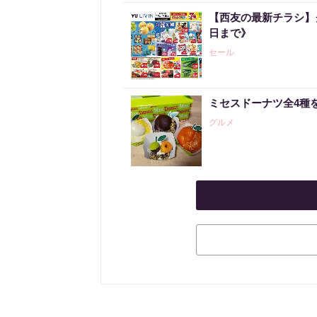
【西友の最新チラシ】
日まで》
セール
ミセスドーナツ全4種
グルメ