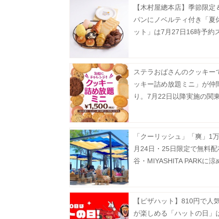
【木村屋總本店】季節限定
パンにノベルティ付き「夏
ット」は7月27日16時予約
ト。夏にぴったりのセット
場。
ステラおばさんのクッキー
ッキー詰め放題ミニ」が仲
り。7月22日以降実施の関
対象店舗まとめ。
「クーリッシュ」「爽」1万
月24日・25日限定で無料
谷・MIYASHITA PARKに
型シェルターが登場中。
【ピザハット】810円で人
が楽しめる「ハットの日」