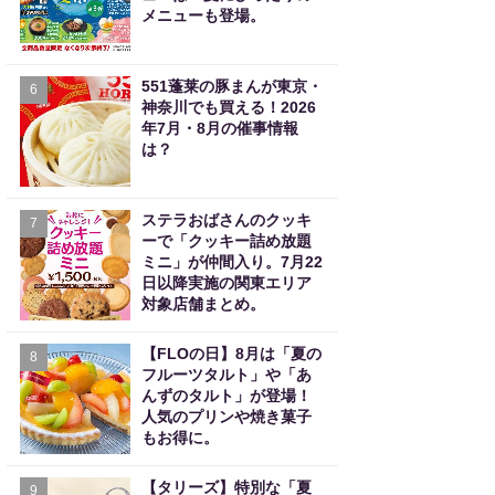
メニューも登場。
551蓬莱の豚まんが東京・
6
神奈川でも買える！2026
年7月・8月の催事情報
は？
ステラおばさんのクッキ
7
ーで「クッキー詰め放題
ミニ」が仲間入り。7月22
日以降実施の関東エリア
対象店舗まとめ。
【FLOの日】8月は「夏の
8
フルーツタルト」や「あ
んずのタルト」が登場！
人気のプリンや焼き菓子
もお得に。
【タリーズ】特別な「夏
9