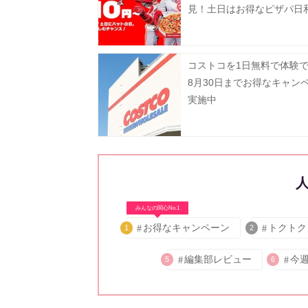
見！土日はお得なピザパ日
月10日まで》
コストコを1日無料で体験
8月30日までお得なキャン
実施中
みんなの関心No.1
お得なキャンペーン
トクトク
1
2
編集部レビュー
今
5
6