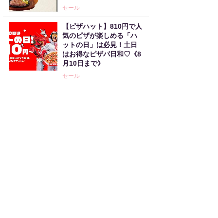
セール
【ピザハット】810円で人
気のピザが楽しめる「ハ
ットの日」は必見！土日
はお得なピザパ日和♡《8
月10日まで》
セール