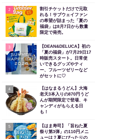
割引チケットだけで元取
2
れる！サブウェイファン
の希望が詰まった「夏の
福袋」は8月7日から数量
限定で発売。
【DEAN&DELUCA】初の
3
「夏の福袋」が7月29日17
時販売スタート。日常使
いできるグッズやティ
ー、フルーツゼリーなど
がセットに♡
【はなまるうどん】大海
4
老天3本入りの870円うど
んが期間限定で登場、キ
ャンディがもらえる日
も！
【はま寿司】「旨ねた夏
5
祭り第3弾」の110円メニ
ューは？夏にぴったりの