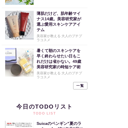
薄肌だけど、肌年齢マイ
ナス14歳。美容研究家が
選ぶ愛用スキンケアアイ
テム
美容家が教える 大人のプチプ
ラコスメ
暑くて朝のスキンケアを
早く終わらせたい日もこ
れだけは省かない。49歳
美容研究家の時短ケア術
美容家が教える 大人のプチプ
ラコスメ
一覧
今日のTODOリスト
TODO LIST
Suicaのペンギン"夏のラ