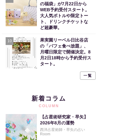
の福袋」が7月22日から
WEB予約受付スタート。
大人気ボトルや限定トー
ト、ドリンクチケットな
ど超豪華。
果実園リーベル日比谷店
10
の「パフェ食べ放題」、
月曜日限定で開催決定。8
月2日18時から予約受付ス
タート。
一覧
新着コラム
COLUMN
【占星術研究家・早矢】
2026年8月の運勢
西洋占星術師・早矢の占い
Room