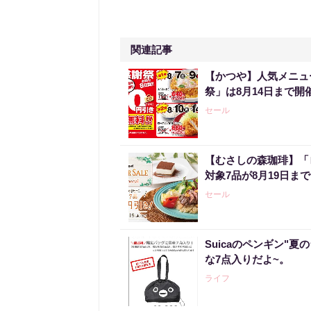
関連記事
【かつや】人気メニュ
祭」は8月14日まで開
セール
【むさしの森珈琲】「
対象7品が8月19日ま
セール
Suicaのペンギン"夏
な7点入りだよ~。
ライフ