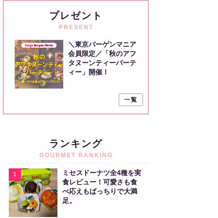
プレゼント
PRESENT
＼東京バーゲンマニア
会員限定／「秋のアフ
タヌーンティーパーテ
ィー」開催！
一覧
ランキング
GOURMET RANKING
ミセスドーナツ全4種を実
1
食レビュー！可愛さも食
べ応えもばっちりで大満
足。