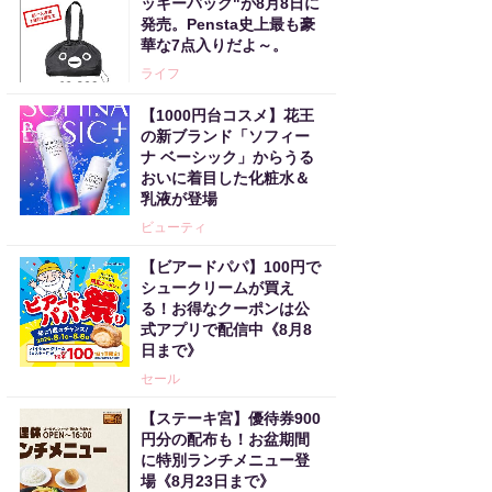
ッキーバッグ"が8月8日に
発売。Pensta史上最も豪
華な7点入りだよ～。
ライフ
【1000円台コスメ】花王
の新ブランド「ソフィー
ナ ベーシック」からうる
おいに着目した化粧水＆
乳液が登場
ビューティ
【ビアードパパ】100円で
シュークリームが買え
る！お得なクーポンは公
式アプリで配信中《8月8
日まで》
セール
【ステーキ宮】優待券900
円分の配布も！お盆期間
に特別ランチメニュー登
場《8月23日まで》