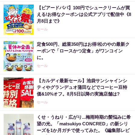
【ビアードパパ】100円でシュークリームが買
える!お得なクーポンは公式アプリで配信中《8
月8日まで》
セール
定食500円、総菜350円はお得!松のやの最新ク
ーポンで「ロースかつ定食」がワンコイン
に。
セール
【カルディ最新セール】池袋サンシャインシ
ティやグランデュオ蒲田などでコーヒー豆特
価&10%オフ。8月5日以降の実施店舗は?
セール
くせ・うねり・広がり...梅雨時期の髪悩みに希
望の光。「matsukiyo CONCRED」の新シリ
ーズを1か月ガチで使ってみた。《編集部レビ