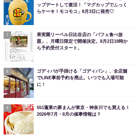
ップデートして復活！「マグカップでふっく
らケーキ！モコモコ」8月3日に発売♡
果実園リーベル日比谷店の「パフェ食べ放
7
題」、月曜日限定で開催決定。8月2日18時か
ら予約受付スタート。
ゴディバが手掛ける「ゴディパン」、全店舗
8
でLINE事前予約を廃止。いつでも入場可能
に！
551蓬莱の豚まんが東京・神奈川でも買える！
9
2026年7月・8月の催事情報は？