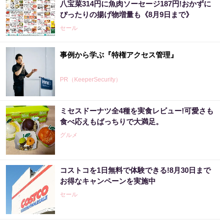
八宝菜314円に魚肉ソーセージ187円!おかずに
ぴったりの揚げ物増量も《8月9日まで》
セール
事例から学ぶ『特権アクセス管理』
PR（KeeperSecurity）
ミセスドーナツ全4種を実食レビュー!可愛さも
宝くじ当たる人だけが気づいている違い
食べ応えもばっちりで大満足。
グルメ
PR（合同会社デジタルファーム ）
コストコを1日無料で体験できる!8月30日まで
【宝くじ何年も買って一度も当たらない人
お得なキャンペーンを実施中
へ】原因、はっきりしてます
セール
PR（合同会社デジタルファーム ）