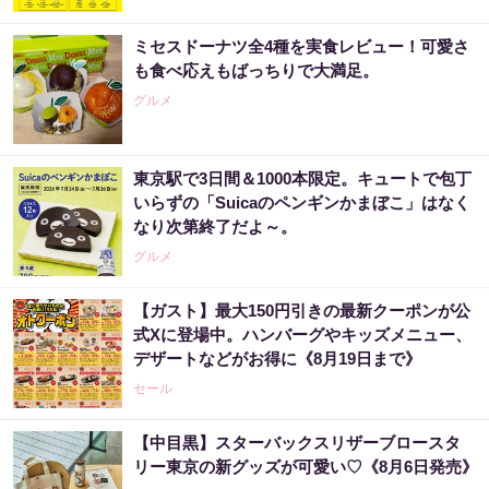
ミセスドーナツ全4種を実食レビュー！可愛さ
も食べ応えもばっちりで大満足。
グルメ
東京駅で3日間＆1000本限定。キュートで包丁
いらずの「Suicaのペンギンかまぼこ」はなく
なり次第終了だよ～。
グルメ
【ガスト】最大150円引きの最新クーポンが公
式Xに登場中。ハンバーグやキッズメニュー、
デザートなどがお得に《8月19日まで》
セール
【中目黒】スターバックスリザーブロースタ
リー東京の新グッズが可愛い♡《8月6日発売》