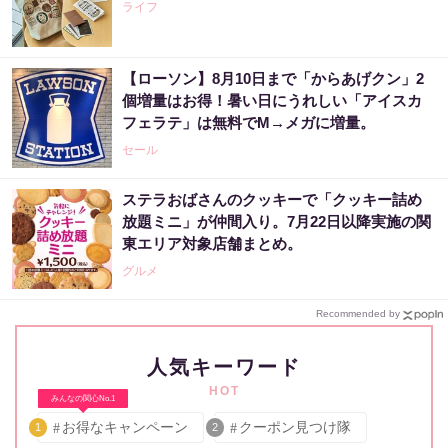
ライフ
【ローソン】8月10日まで「からあげクン」2
個増量はお得！暑い日にうれしい「アイスカ
フェラテ」は無料でM→メガに増量。
セール
ステラおばさんのクッキーで「クッキー詰め
放題ミニ」が仲間入り。7月22日以降実施の関
東エリア対象店舗まとめ。
グルメ
Recommended by
人気キーワード
HOT
みんなの関心No.1
お得なキャンペーン
クーポン見つけ隊
1
2