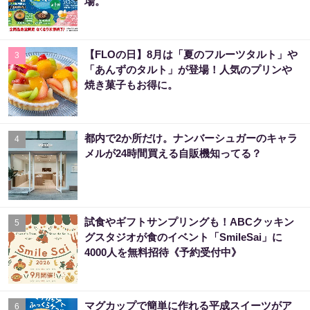
場。
【FLOの日】8月は「夏のフルーツタルト」や
3
「あんずのタルト」が登場！人気のプリンや
焼き菓子もお得に。
都内で2か所だけ。ナンバーシュガーのキャラ
4
メルが24時間買える自販機知ってる？
試食やギフトサンプリングも！ABCクッキン
5
グスタジオが食のイベント「SmileSai」に
4000人を無料招待《予約受付中》
マグカップで簡単に作れる平成スイーツがア
6