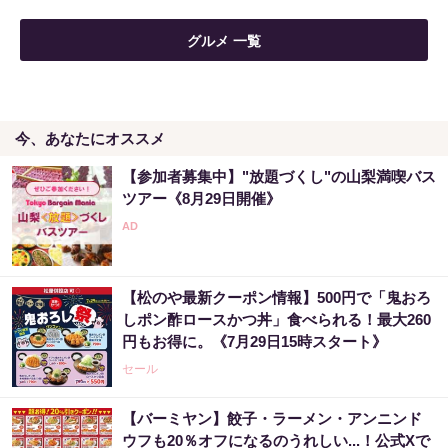
【高額当選】簡単に宝くじを当てた女性が暴
グルメ 一覧
露した占い
PR（合同会社デジタルファーム ）
今、あなたにオススメ
宝くじ当たる人だけがやっていること、教え
ます
【参加者募集中】"放題づくし"の山梨満喫バス
PR（合同会社デジタルファーム ）
ツアー《8月29日開催》
【高額当選】簡単に宝くじを当てた女性が暴
露した占い
【松のや最新クーポン情報】500円で「鬼おろ
PR（合同会社デジタルファーム ）
しポン酢ロースかつ丼」食べられる！最大260
円もお得に。《7月29日15時スタート》
セール
【バーミヤン】餃子・ラーメン・アンニンド
ウフも20％オフになるのうれしい...！公式Xで