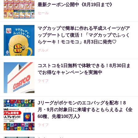
最新クーポン公開中《8月19日まで》
セール
マグカップで簡単に作れる平成スイーツがア
ップデートして復活！「マグカップでふっく
らケーキ！モコモコ」8月3日に発売♡
グルメ
コストコを1日無料で体験できる！8月30日ま
でお得なキャンペーンを実施中
ライフ
Jリーグがポケモンのエコバッグを配布！8
月・9月の対象日に来場するともらえるよ《全
60種、先着100万人》
ライフ