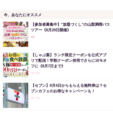
今、あなたにオススメ
宝くじ当選で貧乏女性が人生変えた実話
【参加者募集中】"放題づくし"の山梨満喫バス
PR（合同会社デジタルファーム ）
ツアー《8月29日開催》
「宝くじ、運じゃなかった」当たる人は“同じ
こと”してる
【しゃぶ葉】ランチ限定クーポンを公式アプ
PR（合同会社デジタルファーム ）
リで配信！学割クーポン併用でさらに10％オ
フに《8月7日まで》
セール
【セブン】8月4日からもらえる無料券は？セ
ブンカフェのお得なキャンペーンも！
セール