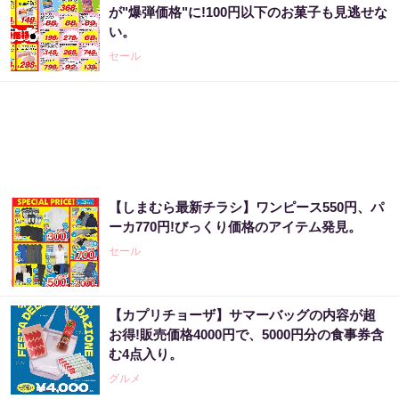
が"爆弾価格"に!100円以下のお菓子も見逃せな
い。
セール
【しまむら最新チラシ】ワンピース550円、パ
ーカ770円!びっくり価格のアイテム発見。
セール
【カプリチョーザ】サマーバッグの内容が超
お得!販売価格4000円で、5000円分の食事券含
む4点入り。
グルメ