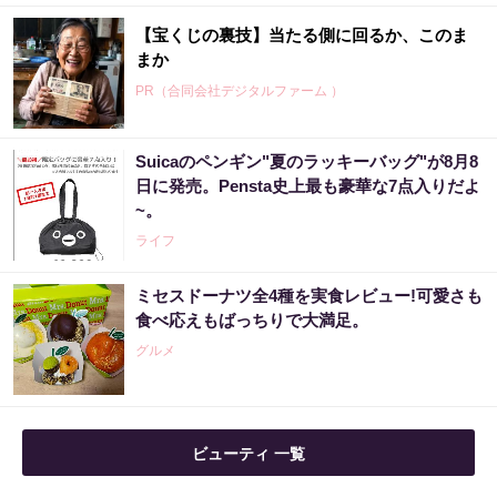
【宝くじの裏技】当たる側に回るか、このま
まか
PR（合同会社デジタルファーム ）
Suicaのペンギン"夏のラッキーバッグ"が8月8
宝くじ当たる人だけがやっていること、教え
日に発売。Pensta史上最も豪華な7点入りだよ
ます
~。
PR（合同会社デジタルファーム ）
ライフ
ミセスドーナツ全4種を実食レビュー!可愛さも
「どうせ当たらない」と思ってた私が本当に
食べ応えもばっちりで大満足。
当選した“買い方”がこれ
グルメ
PR（合同会社デジタルファーム ）
【宝くじ】このままの買い方で、本当に当た
ビューティ 一覧
ると思いますか
PR（合同会社デジタルファーム ）