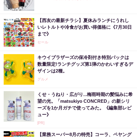
【西友の最新チラシ】夏休みランチにうれし
いレトルトや冷食がお買い得価格に《7月30日
まで》
セール
キウイブラザーズの保冷剤付き特別パックは
数量限定!ランチグッズ第1弾のかわいすぎるデ
ザインは2種。
グルメ
くせ・うねり・広がり...梅雨時期の髪悩みに希
望の光。「matsukiyo CONCRED」の新シリ
ーズを1か月ガチで使ってみた。《編集部レビ
ュー》
[PR]
【業務スーパー8月の特売】コーラ、ペヤング