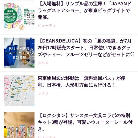
【入場無料】サンプル品の宝庫！「JAPANド
ラッグストアショー」が東京ビッグサイトで
開催。
ビューティ
【DEAN&DELUCA】初の「夏の福袋」が7月
29日17時販売スタート。日常使いできるグッ
ズやティー、フルーツゼリーなどがセットに♡
グルメ
東京駅周辺の移動は「無料巡回バス」が便
利。日本橋、人形町方面にも行ける！
ライフ
【ロクシタン】サンスター文具コラボの特別
キット3種が登場。可愛いウォーターシール付
き。
ビューティ