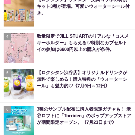
キット3種が登場。可愛いウォーターシール付
き。
数量限定でJILL STUARTのリアルな「コスメ
4
キーホルダー」もらえる♡特別なカプセルト
イの参加は6600円以上の購入が条件。
【ロクシタン渋谷店】オリジナルドリンクが
5
無料で楽しめる！購入特典の「ウォーターシ
ール」も魅力的♡《7月9日～12日》
3種のサンプル配布に購入者限定ガチャも！ 渋
6
谷ロフトに「Torriden」のポップアップストア
が期間限定オープン。《7月23日まで》