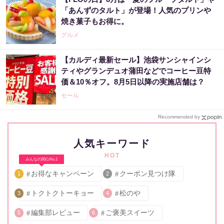
「あんずのタルト」が登場！人気のプリンや
焼き菓子もお得に。
グルメ
【カルディ最新セール】池袋サンシャインシ
ティやグランデュオ蒲田などでコーヒー豆特
価＆10％オフ。8月5日以降の実施店舗は？
セール
Recommended by
人気キーワード
HOT
みんなの関心No.1
お得なキャンペーン
クーポン見つけ隊
1
2
トクトクトーキョー
松のや
3
4
編集部レビュー
ご褒美スイーツ
5
6