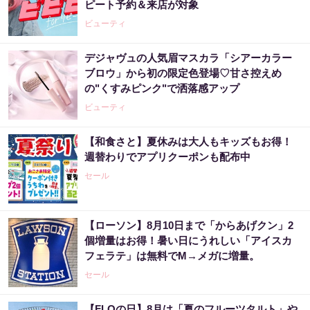
ピート予約＆来店が対象
ビューティ
デジャヴュの人気眉マスカラ「シアーカラー
ブロウ」から初の限定色登場♡甘さ控えめ
の"くすみピンク"で洒落感アップ
ビューティ
【和食さと】夏休みは大人もキッズもお得！
週替わりでアプリクーポンも配布中
セール
【ローソン】8月10日まで「からあげクン」2
個増量はお得！暑い日にうれしい「アイスカ
フェラテ」は無料でM→メガに増量。
セール
【FLOの日】8月は「夏のフルーツタルト」や