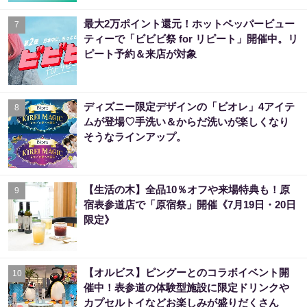
最大2万ポイント還元！ホットペッパービュー
7
ティーで「ビビビ祭 for リピート」開催中。リ
ピート予約＆来店が対象
ディズニー限定デザインの「ビオレ」4アイテ
8
ムが登場♡手洗い＆からだ洗いが楽しくなり
そうなラインアップ。
【生活の木】全品10％オフや来場特典も！原
9
宿表参道店で「原宿祭」開催《7月19日・20日
限定》
【オルビス】ピングーとのコラボイベント開
10
催中！表参道の体験型施設に限定ドリンクや
カプセルトイなどお楽しみが盛りだくさん