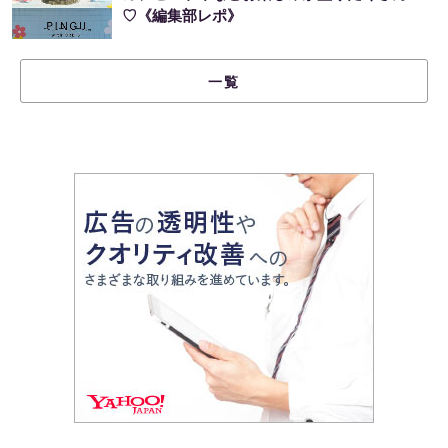
♡《編集部レポ》
一覧