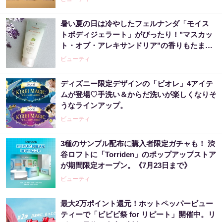
暑い夏の日は冷やしたフェルナンダ「モイス
トボディジェラート」がぴったり！"マスカッ
ト・オブ・アレキサンドリア"の香りもたまら
ん♡《編集部レポ》
ビューティ
ディズニー限定デザインの「ビオレ」4アイテ
ムが登場♡手洗い＆からだ洗いが楽しくなりそ
うなラインアップ。
ビューティ
3種のサンプル配布に購入者限定ガチャも！ 渋
谷ロフトに「Torriden」のポップアップストア
が期間限定オープン。《7月23日まで》
ビューティ
最大2万ポイント還元！ホットペッパービュー
ティーで「ビビビ祭 for リピート」開催中。リ