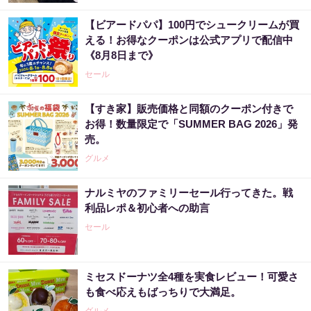
【ビアードパパ】100円でシュークリームが買
える！お得なクーポンは公式アプリで配信中
《8月8日まで》
セール
【すき家】販売価格と同額のクーポン付きで
お得！数量限定で「SUMMER BAG 2026」発
売。
グルメ
ナルミヤのファミリーセール行ってきた。戦
利品レポ＆初心者への助言
セール
ミセスドーナツ全4種を実食レビュー！可愛さ
も食べ応えもばっちりで大満足。