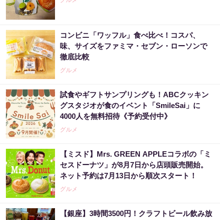
グルメ
コンビニ「ワッフル」食べ比べ！コスパ、
味、サイズをファミマ・セブン・ローソンで
徹底比較
グルメ
試食やギフトサンプリングも！ABCクッキン
グスタジオが食のイベント「SmileSai」に
4000人を無料招待《予約受付中》
グルメ
【ミスド】Mrs. GREEN APPLEコラボの「ミ
セスドーナツ」が8月7日から店頭販売開始。
ネット予約は7月13日から順次スタート！
グルメ
【銀座】3時間3500円！クラフトビール飲み放