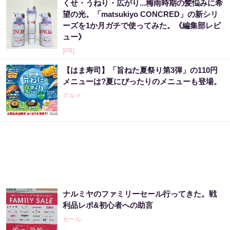
くせ・うねり・広がり...梅雨時期の髪悩みに希
望の光。「matsukiyo CONCRED」の新シリ
ーズを1か月ガチで使ってみた。《編集部レビ
ュー》
[PR]
【はま寿司】「旨ねた夏祭り第3弾」の110円
メニューは?夏にぴったりのメニューも登場。
グルメ
ナルミヤのファミリーセール行ってきた。戦
利品レポ&初心者への助言
セール