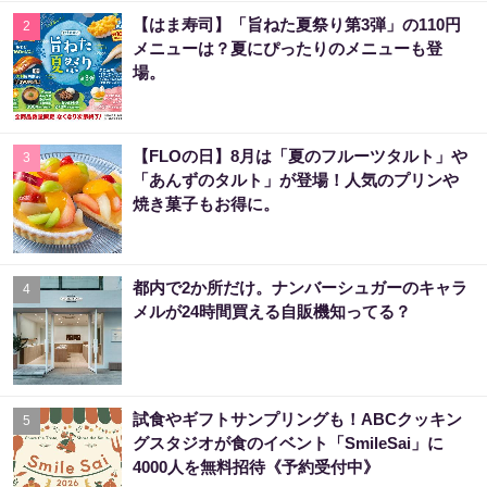
【はま寿司】「旨ねた夏祭り第3弾」の110円
2
メニューは？夏にぴったりのメニューも登
場。
【FLOの日】8月は「夏のフルーツタルト」や
3
「あんずのタルト」が登場！人気のプリンや
焼き菓子もお得に。
都内で2か所だけ。ナンバーシュガーのキャラ
4
メルが24時間買える自販機知ってる？
試食やギフトサンプリングも！ABCクッキン
5
グスタジオが食のイベント「SmileSai」に
4000人を無料招待《予約受付中》