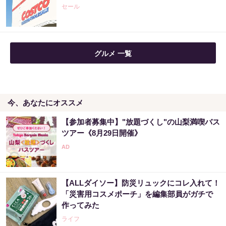
セール
PR（合同会社デジタルファーム ）
「宝くじ、運じゃなかった」当たる人は“同じ
グルメ 一覧
こと”してる
PR（合同会社デジタルファーム ）
今、あなたにオススメ
老後のお金、今の金運でほぼ決まります
【参加者募集中】"放題づくし"の山梨満喫バス
PR（合同会社デジタルファーム ）
ツアー《8月29日開催》
『コンビニでタバコ買うの、ちょっと待っ
て！！』年間11万円節約の新型タバコ
【ALLダイソー】防災リュックにコレ入れて！
PR（株式会社HAL）
「災害用コスメポーチ」を編集部員がガチで
作ってみた
ライフ