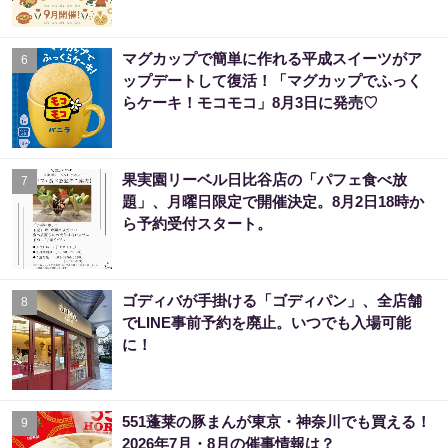
マグカップで簡単に作れる平成スイーツがア
6
ップデートして復活！「マグカップでふっく
らケーキ！モコモコ」8月3日に発売♡
果実園リーベル日比谷店の「パフェ食べ放
7
題」、月曜日限定で開催決定。8月2日18時か
ら予約受付スタート。
ゴディバが手掛ける「ゴディパン」、全店舗
8
でLINE事前予約を廃止。いつでも入場可能
に！
551蓬莱の豚まんが東京・神奈川でも買える！
9
2026年7月・8月の催事情報は？