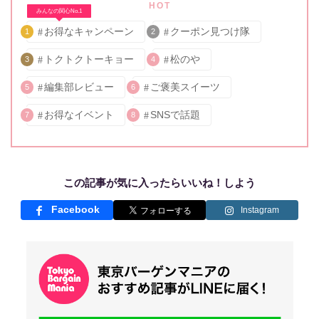
HOT
みんなの関心No.1
お得なキャンペーン
クーポン見つけ隊
1
2
トクトクトーキョー
松のや
3
4
編集部レビュー
ご褒美スイーツ
5
6
お得なイベント
SNSで話題
7
8
この記事が気に入ったらいいね！しよう
Facebook
Instagram