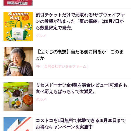
割引チケットだけで元取れる!サブウェイファ
ンの希望が詰まった「夏の福袋」は8月7日か
ら数量限定で発売。
グルメ
【宝くじの裏技】当たる側に回るか、このま
まか
PR（合同会社デジタルファーム ）
ミセスドーナツ全4種を実食レビュー!可愛さも
「どうせ当たらない」と思ってた私が本当に
食べ応えもばっちりで大満足。
当選した“買い方”がこれ
グルメ
PR（合同会社デジタルファーム ）
コストコを1日無料で体験できる!8月30日まで
「SNSでも話題」60代から宝くじ運が変わる
お得なキャンペーンを実施中
人の特徴