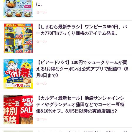
に。
セール
【しまむら最新チラシ】ワンピース550円、パ
ーカ770円!びっくり価格のアイテム発見。
セール
【ビアードパパ】100円でシュークリームが買
える!お得なクーポンは公式アプリで配信中《8
月8日まで》
セール
【カルディ最新セール】池袋サンシャインシ
ティやグランデュオ蒲田などでコーヒー豆特
価&10%オフ。8月5日以降の実施店舗は?
セール