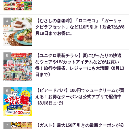
【むさしの森珈琲】「ロコモコ」「ガーリッ
4
クピラフセット」など110円引き！対象7品が8
月19日までお得に。
【ユニクロ最新チラシ】夏にぴったりの快適
5
なウェアやUVカットアイテムなどがお買い
得！旅行や帰省、レジャーにも大活躍《8月13
日まで》
【ビアードパパ】100円でシュークリームが買
6
える！お得なクーポンは公式アプリで配信中
《8月8日まで》
【ガスト】最大150円引きの最新クーポンが公
7