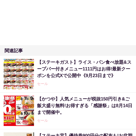
関連記事
【ステーキガスト】ライス・パン食べ放題&ス
ープバー付きメニュー1111円はお得!最新クー
ポンを公式Xで公開中《9月23日まで》
セール
【かつや】人気メニューが税抜150円引き&ご
飯大盛り無料!お得すぎる「感謝祭」は8月14日
まで開催中。
セール
【ステーキ宮】優待券900円分の配布も!お盆期