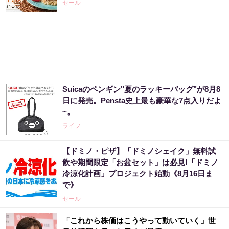
セール
Suicaのペンギン"夏のラッキーバッグ"が8月8
日に発売。Pensta史上最も豪華な7点入りだよ
~。
ライフ
【ドミノ・ピザ】「ドミノシェイク」無料試
飲や期間限定「お盆セット」は必見!「ドミノ
冷涼化計画」プロジェクト始動《8月16日ま
で》
セール
「これから株価はこうやって動いていく」世