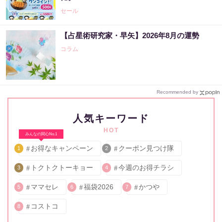
セール
【占星術研究家・早矢】2026年8月の運勢
コラム
Recommended by
人気キーワード
HOT
みんなの関心No.1
お得なキャンペーン
クーポン見つけ隊
1
2
トクトクトーキョー
今週のお得チラシ
3
4
ママセレ
福袋2026
かつや
5
6
7
コストコ
8