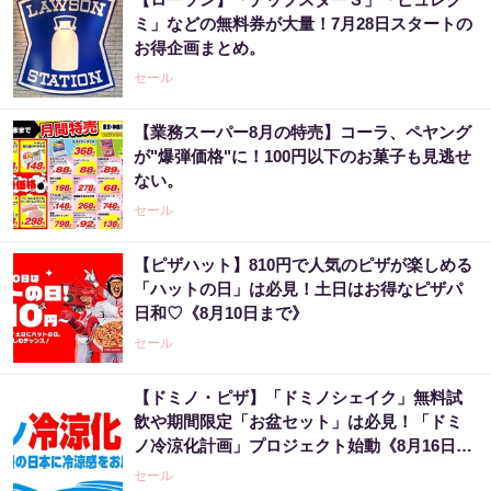
ミ」などの無料券が大量！7月28日スタートの
お得企画まとめ。
セール
【業務スーパー8月の特売】コーラ、ペヤング
が"爆弾価格"に！100円以下のお菓子も見逃せ
ない。
セール
【ピザハット】810円で人気のピザが楽しめる
「ハットの日」は必見！土日はお得なピザパ
日和♡《8月10日まで》
セール
【ドミノ・ピザ】「ドミノシェイク」無料試
飲や期間限定「お盆セット」は必見！「ドミ
ノ冷涼化計画」プロジェクト始動《8月16日ま
で》
セール