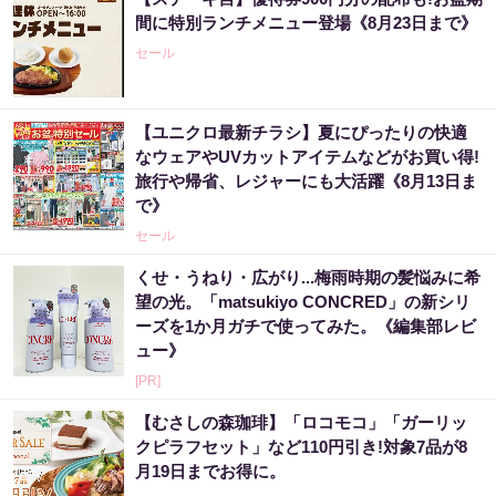
間に特別ランチメニュー登場《8月23日まで》
セール
【ユニクロ最新チラシ】夏にぴったりの快適
なウェアやUVカットアイテムなどがお買い得!
旅行や帰省、レジャーにも大活躍《8月13日ま
で》
セール
くせ・うねり・広がり...梅雨時期の髪悩みに希
望の光。「matsukiyo CONCRED」の新シリ
ーズを1か月ガチで使ってみた。《編集部レビ
ュー》
[PR]
【むさしの森珈琲】「ロコモコ」「ガーリッ
クピラフセット」など110円引き!対象7品が8
月19日までお得に。