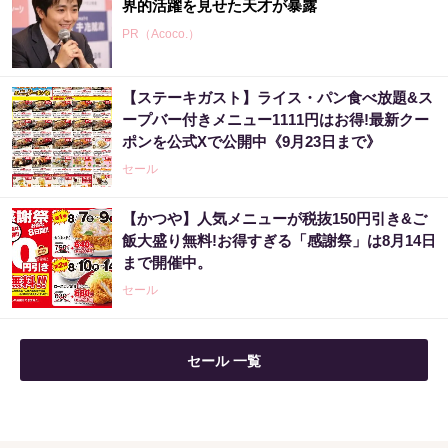
界的活躍を見せた天才が暴露
PR（Acoco.）
【ステーキガスト】ライス・パン食べ放題&ス
ープバー付きメニュー1111円はお得!最新クー
ポンを公式Xで公開中《9月23日まで》
セール
【かつや】人気メニューが税抜150円引き&ご
飯大盛り無料!お得すぎる「感謝祭」は8月14日
まで開催中。
セール
セール 一覧