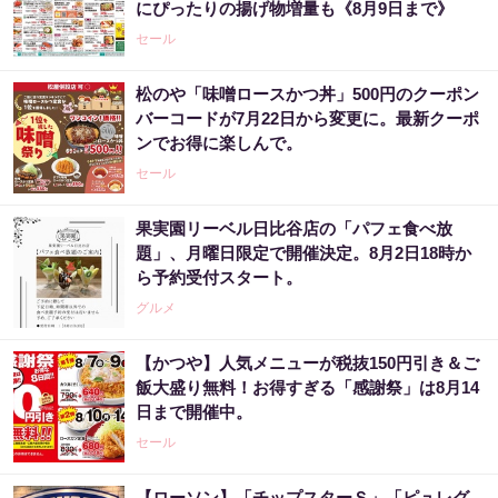
にぴったりの揚げ物増量も《8月9日まで》
セール
松のや「味噌ロースかつ丼」500円のクーポン
バーコードが7月22日から変更に。最新クーポ
ンでお得に楽しんで。
セール
果実園リーベル日比谷店の「パフェ食べ放
題」、月曜日限定で開催決定。8月2日18時か
ら予約受付スタート。
グルメ
【かつや】人気メニューが税抜150円引き＆ご
飯大盛り無料！お得すぎる「感謝祭」は8月14
日まで開催中。
セール
【ローソン】「チップスターＳ」「ピュレグ