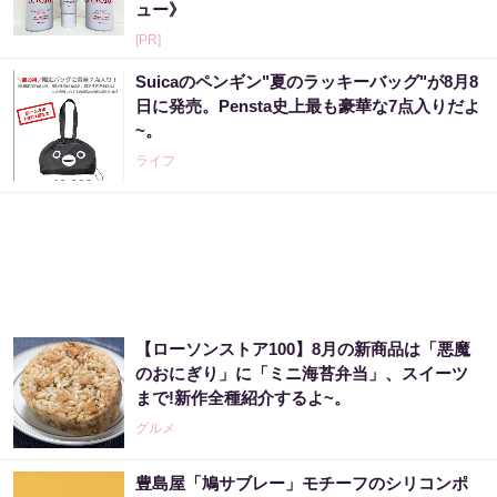
ュー》
[PR]
Suicaのペンギン"夏のラッキーバッグ"が8月8
日に発売。Pensta史上最も豪華な7点入りだよ
~。
ライフ
【ローソンストア100】8月の新商品は「悪魔
のおにぎり」に「ミニ海苔弁当」、スイーツ
まで!新作全種紹介するよ~。
グルメ
豊島屋「鳩サブレー」モチーフのシリコンポ