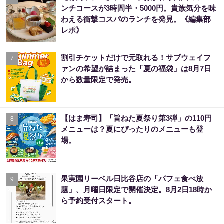
ンチコースが3時間半・5000円。貴族気分を味
わえる衝撃コスパのランチを発見。《編集部
レポ》
割引チケットだけで元取れる！サブウェイフ
7
ァンの希望が詰まった「夏の福袋」は8月7日
から数量限定で発売。
【はま寿司】「旨ねた夏祭り第3弾」の110円
8
メニューは？夏にぴったりのメニューも登
場。
果実園リーベル日比谷店の「パフェ食べ放
9
題」、月曜日限定で開催決定。8月2日18時か
ら予約受付スタート。