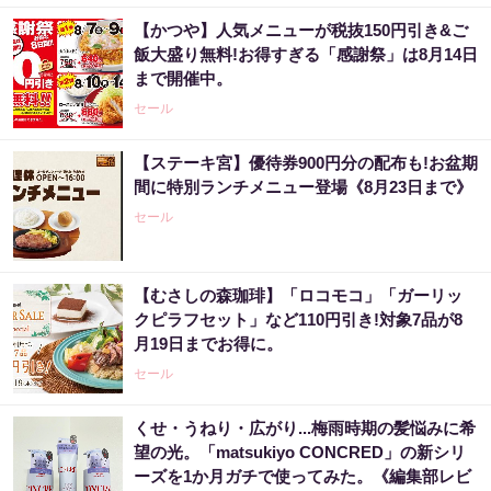
【かつや】人気メニューが税抜150円引き&ご
飯大盛り無料!お得すぎる「感謝祭」は8月14日
まで開催中。
セール
【ステーキ宮】優待券900円分の配布も!お盆期
間に特別ランチメニュー登場《8月23日まで》
セール
【むさしの森珈琲】「ロコモコ」「ガーリッ
クピラフセット」など110円引き!対象7品が8
月19日までお得に。
セール
くせ・うねり・広がり...梅雨時期の髪悩みに希
望の光。「matsukiyo CONCRED」の新シリ
ーズを1か月ガチで使ってみた。《編集部レビ