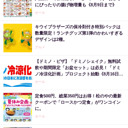
にぴったりの揚げ物増量も《8月9日まで》
セール
キウイブラザーズの保冷剤付き特別パックは
数量限定！ランチグッズ第1弾のかわいすぎる
デザインは2種。
グルメ
【ドミノ・ピザ】「ドミノシェイク」無料試
飲や期間限定「お盆セット」は必見！「ドミ
ノ冷涼化計画」プロジェクト始動《8月16日ま
で》
セール
定食500円、総菜350円はお得！松のやの最新
クーポンで「ロースかつ定食」がワンコイン
に。
セール