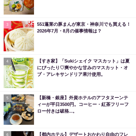
551蓬莱の豚まんが東京・神奈川でも買える！
3
2026年7月・8月の催事情報は？
【すき家】「Sukiシェイク マスカット」は夏
4
にぴったり♡爽やかな甘みのマスカット・オ
ブ・アレキサンドリア果汁使用。
【新橋・銀座】外資ホテルのアフタヌーンテ
5
ィーが平日3500円。コーヒー・紅茶フリーフ
ロー付きは破格...。
【都内ホテル】デザートおかわり自由のフレ
6