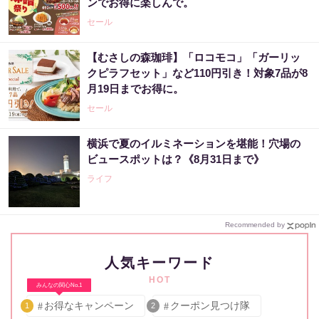
ンでお得に楽しんで。
セール
【むさしの森珈琲】「ロコモコ」「ガーリッ
クピラフセット」など110円引き！対象7品が8
月19日までお得に。
セール
横浜で夏のイルミネーションを堪能！穴場の
ビュースポットは？《8月31日まで》
ライフ
Recommended by
人気キーワード
HOT
みんなの関心No.1
お得なキャンペーン
クーポン見つけ隊
1
2