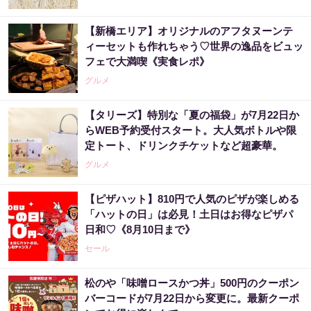
【新橋エリア】オリジナルのアフタヌーンテ
ィーセットも作れちゃう♡世界の逸品をビュッ
フェで大満喫《実食レポ》
グルメ
【タリーズ】特別な「夏の福袋」が7月22日か
らWEB予約受付スタート。大人気ボトルや限
定トート、ドリンクチケットなど超豪華。
グルメ
【ピザハット】810円で人気のピザが楽しめる
「ハットの日」は必見！土日はお得なピザパ
日和♡《8月10日まで》
セール
松のや「味噌ロースかつ丼」500円のクーポン
バーコードが7月22日から変更に。最新クーポ