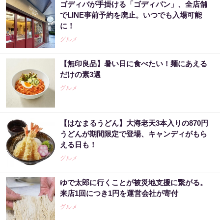
ゴディバが手掛ける「ゴディパン」、全店舗
でLINE事前予約を廃止。いつでも入場可能
に！
グルメ
【無印良品】暑い日に食べたい！麺にあえる
だけの素3選
グルメ
【はなまるうどん】大海老天3本入りの870円
うどんが期間限定で登場、キャンディがもら
える日も！
グルメ
ゆで太郎に行くことが被災地支援に繋がる。
来店1回につき1円を運営会社が寄付
グルメ