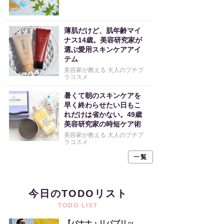
薄肌だけど、肌年齢マイ
ナス14歳。美容研究家が
選ぶ愛用スキンケアアイ
テム
美容家が教える 大人のプチプ
ラコスメ
暑くて朝のスキンケアを
早く終わらせたい日もこ
れだけは省かない。49歳
美容研究家の時短ケア術
美容家が教える 大人のプチプ
ラコスメ
一覧
今日のTODOリスト
TODO LIST
【バナナ・リパブリッ