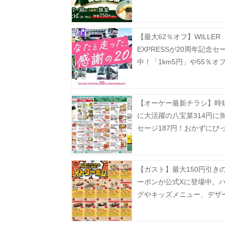
店舗突破記念祭」開催中。
【最大62％オフ】WILLER
EXPRESSが20周年記念セ
中！「1km5円」や55％オ
逃せない企画が盛りだくさ
【オーケー最新チラシ】時
に大活躍の八宝菜314円に
セージ187円！おかずにぴ
揚げ物増量も《8月9日まで
【ガスト】最大150円引き
ーポンが公式Xに登場中。
グやキッズメニュー、デザ
どがお得に《8月19日まで