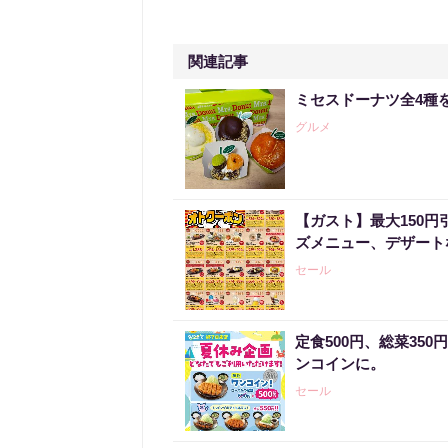
関連記事
ミセスドーナツ全4種
グルメ
【ガスト】最大150
ズメニュー、デザート
セール
定食500円、総菜35
ンコインに。
セール