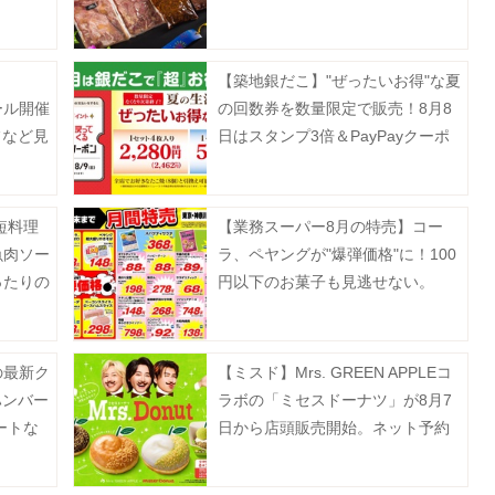
して販売中《8月16日まで》
【築地銀だこ】"ぜったいお得"な夏
ール開催
の回数券を数量限定で販売！8月8
フなど見
日はスタンプ3倍＆PayPayクーポ
ん。
ンでさらにお得♡
短料理
【業務スーパー8月の特売】コー
魚肉ソー
ラ、ペヤングが"爆弾価格"に！100
ったりの
円以下のお菓子も見逃せない。
》
の最新ク
【ミスド】Mrs. GREEN APPLEコ
ハンバー
ラボの「ミセスドーナツ」が8月7
ートな
日から店頭販売開始。ネット予約
》
は7月13日から順次スタート！