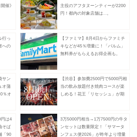
日開催》
主役のアフタヌーンティーが2200
円！都内の対象店舗は...。
ル行っ
【ファミマ】8月4日からファミチ
者への
キなどが45％増量に！「パルム」
無料券がもらえるお得企画も。
袋サン
【渋谷】参加費2500円で5000円相
ュオ蒲
当の飲み放題付き焼肉コースが楽
0％オ
しめる！花王「リセッシュ」が期
は？
間限定で焼肉店をオープン《予約
受付中》
0円は4
3万5000円相当→1万7500円の牛タ
油そば
ンセットは数量限定！「サマータ
「90
ンフェス便2026」が昨年より増量