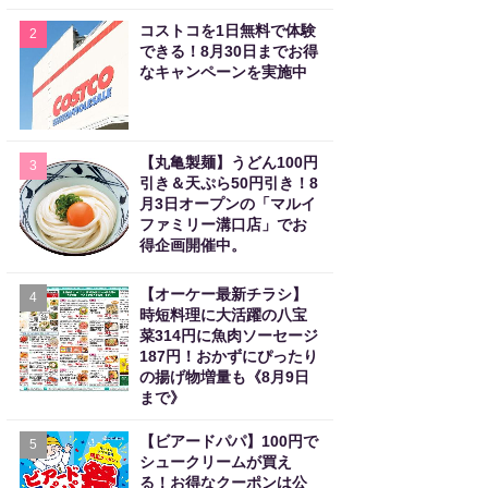
コストコを1日無料で体験
2
できる！8月30日までお得
なキャンペーンを実施中
【丸亀製麺】うどん100円
3
引き＆天ぷら50円引き！8
月3日オープンの「マルイ
ファミリー溝口店」でお
得企画開催中。
【オーケー最新チラシ】
4
時短料理に大活躍の八宝
菜314円に魚肉ソーセージ
187円！おかずにぴったり
の揚げ物増量も《8月9日
まで》
【ビアードパパ】100円で
5
シュークリームが買え
る！お得なクーポンは公