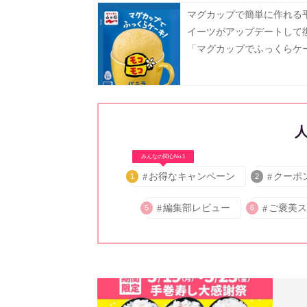
マグカップで簡単に作れる
イーツがアップデートして
「マグカップでふっくらケ
モコモコ」8月3日に発売♡
みんなの関心No.1
お得なキャンペーン
クーポ
1
2
編集部レビュー
ご褒美ス
5
6