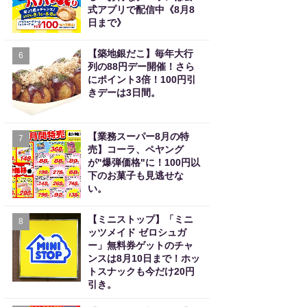
式アプリで配信中《8月8
日まで》
【築地銀だこ】毎年大行
6
列の88円デー開催！さら
にポイント3倍！100円引
きデーは3日間。
【業務スーパー8月の特
7
売】コーラ、ペヤング
が"爆弾価格"に！100円以
下のお菓子も見逃せな
い。
【ミニストップ】「ミニ
8
ッツメイド ゼロシュガ
ー」無料券ゲットのチャ
ンスは8月10日まで！ホッ
トスナックも今だけ20円
引き。