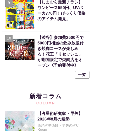
【しまむら最新チラシ】
9
ワンピース550円、UVパ
ーカ770円！びっくり価格
のアイテム発見。
【渋谷】参加費2500円で
10
5000円相当の飲み放題付
き焼肉コースが楽しめ
る！花王「リセッシュ」
が期間限定で焼肉店をオ
ープン《予約受付中》
一覧
新着コラム
COLUMN
【占星術研究家・早矢】
2026年8月の運勢
西洋占星術師・早矢の占い
Room