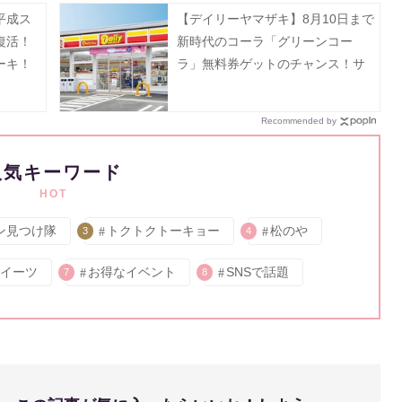
平成ス
【デイリーヤマザキ】8月10日まで
復活！
新時代のコーラ「グリーンコー
ーキ！
ラ」無料券ゲットのチャンス！サ
ーティワンアイスクリーム値引き
などお得企画も目白押し。
Recommended by
人気キーワード
HOT
ン見つけ隊
トクトクトーキョー
松のや
3
4
イーツ
お得なイベント
SNSで話題
7
8