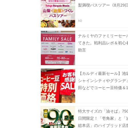
梨満喫バスツアー《8月29
ナルミヤのファミリーセー
てきた。戦利品レポ＆初心
助言
【カルディ最新セール】池
シャインシティやグランデ
田などでコーヒー豆特価＆1
フ。8月5日以降の実施店舗
特大サイズの「油そば」75
日間限定！「壱角家」と「
総本店」のハイブリッド店舗