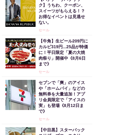
ク】うちわ、クーポン、
スイーツがもらえる！？
お得なイベントは見逃せ
ない。
セール
【牛角】生ビール209円に
カルビ319円...25品が特価
に！平日限定「夏の大焼
肉祭り」開催中《8月6日
まで》
セール
セブンで「爽」のアイス
や「ホームパイ」などの
無料券を大量追加！アプ
リ会員限定で「アイスの
実」も登場《8月12日ま
で》
セール
【中目黒】スターバック