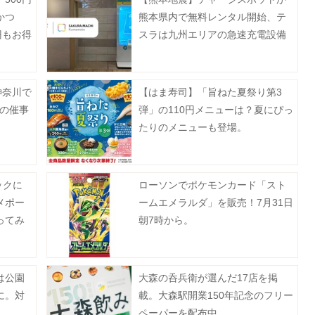
かつ
熊本県内で無料レンタル開始、テ
円もお得
スラは九州エリアの急速充電設備
ト》
を無償開放。
神奈川で
【はま寿司】「旨ねた夏祭り第3
月の催事
弾」の110円メニューは？夏にぴっ
たりのメニューも登場。
ックに
ローソンでポケモンカード「スト
メポー
ームエメラルダ」を販売！7月31日
ってみ
朝7時から。
は公園
大森の呑兵衛が選んだ17店を掲
に。対
載。大森駅開業150年記念のフリー
ペーパーを配布中。