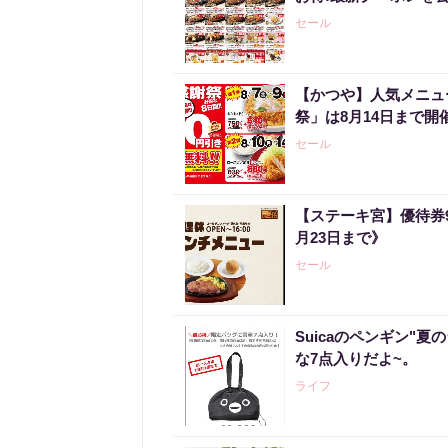
セール
【かつや】人気メニュ
祭」は8月14日まで開
セール
【ステーキ宮】優待券
月23日まで》
セール
Suicaのペンギン"夏
な7点入りだよ~。
ライフ