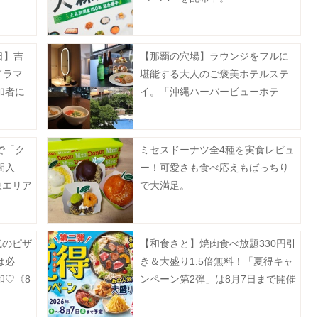
日】吉
【那覇の穴場】ラウンジをフルに
ドラマ
堪能する大人のご褒美ホテルステ
加者に
イ。「沖縄ハーバービューホテ
レゼン
ル」でリアルに過ごした1泊2日を
レビュー。
で「ク
ミセスドーナツ全4種を実食レビュ
間入
ー！可愛さも食べ応えもばっちり
東エリア
で大満足。
気のピザ
【和食さと】焼肉食べ放題330円引
は必
き＆大盛り1.5倍無料！「夏得キャ
和♡《8
ンペーン第2弾」は8月7日まで開催
中。