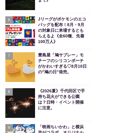
まで》
Jリーグがポケモンのエコ
6
バッグを配布！8月・9月
の対象日に来場するとも
らえるよ《全60種、先着
100万人》
豊島屋「鳩サブレー」モ
7
チーフのシリコンポーチ
がかわいすぎる♡8月10日
の"鳩の日"発売。
《2026夏》千代田区で手
8
持ち花火ができる公園
は？日時・イベント開催
に注意。
「映画ちいかわ」と横浜
9
市がコラボ。オリジナル