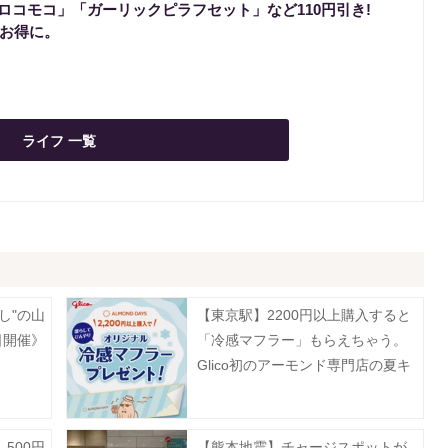
ロコモコ」「ガーリックピラフセット」など110円引き!
でお得に。
ライフ 一覧
し"の山
【東京駅】2200円以上購入すると
日開催》
「冷感マフラー」もらえちゃう。
Glico初のアーモンド専門店の夏キ
ャンペーンは8月23日まで。
500円
【熊本地震】チャージスポットが