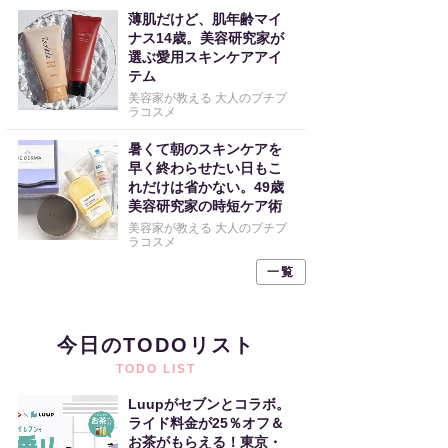
薄肌だけど、肌年齢マイ
ナス14歳。美容研究家が
選ぶ愛用スキンケアアイ
テム
美容家が教える 大人のプチプ
ラコスメ
暑くて朝のスキンケアを
早く終わらせたい日もこ
れだけは省かない。49歳
美容研究家の時短ケア術
美容家が教える 大人のプチプ
ラコスメ
一覧
今日のTODOリスト
TODO LIST
Luupがセブンとコラボ。
ライド料金が25％オフ＆
お茶がもらえる！東京・