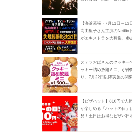
【海浜幕張・7月11日～13
高由里子さん主演のNetflix
がエキストラを大募集。参
はグッズ＆QUOカードをプ
ト！
ステラおばさんのクッキー
ッキー詰め放題ミニ」が仲
り。7月22日以降実施の関
対象店舗まとめ。
【ピザハット】810円で人
が楽しめる「ハットの日」
見！土日はお得なピザパ日
月10日まで》