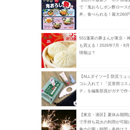
で「鬼おろしポン酢ロース
丼」食べられる！最大260
に。《7月29日15時スター
551蓬莱の豚まんが東京・
も買える！2026年7月・8
情報は？
【ALLダイソー】防災リュ
コレ入れて！「災害用コス
チ」を編集部員がガチで作
た
【東京・港区】夏休み期間
で手持ち花火の利用が可能
象の公園・時間・条件は？