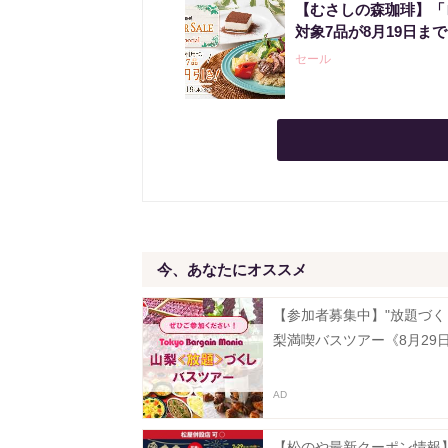
【むさしの森珈琲】「
対象7品が8月19日ま
セール
今、あなたにオススメ
【参加者募集中】"放題づく
梨満喫バスツアー《8月29
【松のや最新クーポン情報】