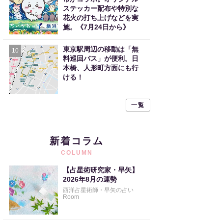
ステッカー配布や特別な
花火の打ち上げなどを実
施。《7月24日から》
東京駅周辺の移動は「無
10
料巡回バス」が便利。日
本橋、人形町方面にも行
ける！
一覧
新着コラム
COLUMN
【占星術研究家・早矢】
2026年8月の運勢
西洋占星術師・早矢の占い
Room