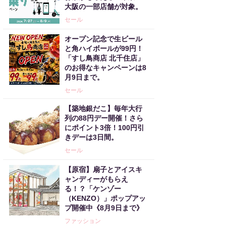
大阪の一部店舗が対象。
セール
オープン記念で生ビール
と角ハイボールが99円！
「すし鳥商店 北千住店」
のお得なキャンペーンは8
月9日まで。
セール
【築地銀だこ】毎年大行
列の88円デー開催！さら
にポイント3倍！100円引
きデーは3日間。
セール
【原宿】扇子とアイスキ
ャンディーがもらえ
る！？「ケンゾー
（KENZO）」ポップアッ
プ開催中《8月9日まで》
ファッション