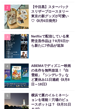
【中目黒】スターバック
2
スリザーブロースタリー
東京の新グッズが可愛い
♡《8月6日発売》
Netflixで配信している東
3
野圭吾作品は？8月5日か
ら新たに7作品が追加
ABEMAでディズニー映画
4
の名作を無料放送！『白
雪姫」『シンデレラ』な
ど夏休み11日連続《8月8
日～18日》
横浜で夏のイルミネーシ
5
ョンを堪能！穴場のビュ
ースポットは？《8月31日