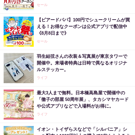
セール
【ビアードパパ】100円でシュークリームが買
える！お得なクーポンは公式アプリで配信中
《8月8日まで》
セール
羽生結弦さんの衣装＆写真展が東京タワーで
開催中。来場者特典は日時で異なるオリジナ
ルステッカー。
ライフ
最大3人まで無料。日本橋高島屋で開催中の
「徹子の部屋 50周年展」、タカシマヤカード
や公式アプリなどで入場料がお得に。
ライフ
イオン・トイザらスなどで「シルバニア」シ