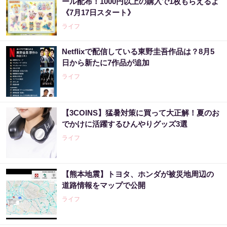
ール配布！1000円以上の購入で1枚もらえるよ
《7月17日スタート》
ライフ
Netflixで配信している東野圭吾作品は？8月5
日から新たに7作品が追加
ライフ
【3COINS】猛暑対策に買って大正解！夏のお
でかけに活躍するひんやりグッズ3選
ライフ
【熊本地震】トヨタ、ホンダが被災地周辺の
道路情報をマップで公開
ライフ