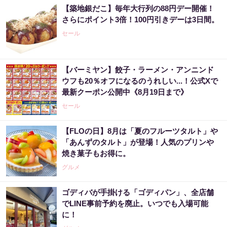
【築地銀だこ】毎年大行列の88円デー開催！
さらにポイント3倍！100円引きデーは3日間。
セール
【バーミヤン】餃子・ラーメン・アンニンド
ウフも20％オフになるのうれしい...！公式Xで
最新クーポン公開中《8月19日まで》
セール
【FLOの日】8月は「夏のフルーツタルト」や
「あんずのタルト」が登場！人気のプリンや
焼き菓子もお得に。
グルメ
ゴディバが手掛ける「ゴディパン」、全店舗
でLINE事前予約を廃止。いつでも入場可能
に！