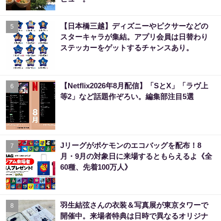
【日本橋三越】ディズニーやピクサーなどの
5
スターキャラが集結。アプリ会員は日替わり
ステッカーをゲットするチャンスあり。
【Netflix2026年8月配信】「SとX」「ラヴ上
6
等2」など話題作ぞろい。編集部注目5選
Jリーグがポケモンのエコバッグを配布！8
7
月・9月の対象日に来場するともらえるよ《全
60種、先着100万人》
羽生結弦さんの衣装＆写真展が東京タワーで
8
開催中。来場者特典は日時で異なるオリジナ