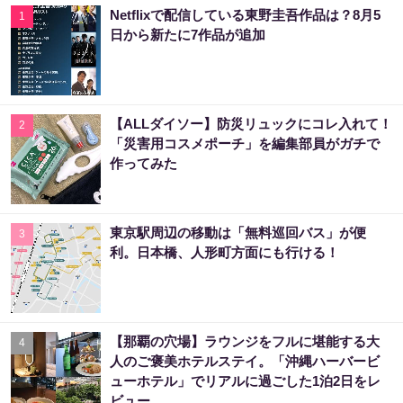
Netflixで配信している東野圭吾作品は？8月5
1
日から新たに7作品が追加
【ALLダイソー】防災リュックにコレ入れて！
2
「災害用コスメポーチ」を編集部員がガチで
作ってみた
東京駅周辺の移動は「無料巡回バス」が便
3
利。日本橋、人形町方面にも行ける！
【那覇の穴場】ラウンジをフルに堪能する大
4
人のご褒美ホテルステイ。「沖縄ハーバービ
ューホテル」でリアルに過ごした1泊2日をレ
ビュー。