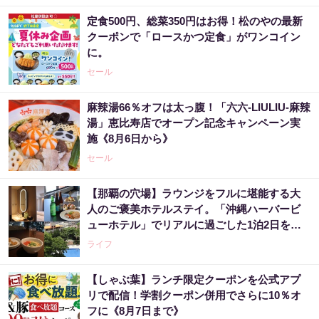
定食500円、総菜350円はお得！松のやの最新
クーポンで「ロースかつ定食」がワンコイン
に。
セール
麻辣湯66％オフは太っ腹！「六六-LIULIU-麻辣
湯」恵比寿店でオープン記念キャンペーン実
施《8月6日から》
セール
【那覇の穴場】ラウンジをフルに堪能する大
人のご褒美ホテルステイ。「沖縄ハーバービ
ューホテル」でリアルに過ごした1泊2日をレ
ビュー。
ライフ
【しゃぶ葉】ランチ限定クーポンを公式アプ
リで配信！学割クーポン併用でさらに10％オ
フに《8月7日まで》