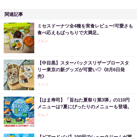
関連記事
ミセスドーナツ全4種を実食レビュー!可愛さも
食べ応えもばっちりで大満足。
グルメ
【中目黒】スターバックスリザーブロースタ
リー東京の新グッズが可愛い♡《8月6日発
売》
ライフ
【はま寿司】「旨ねた夏祭り第3弾」の110円
メニューは?夏にぴったりのメニューも登場。
グルメ
【ビアードパパ】100円でシュークリームが買