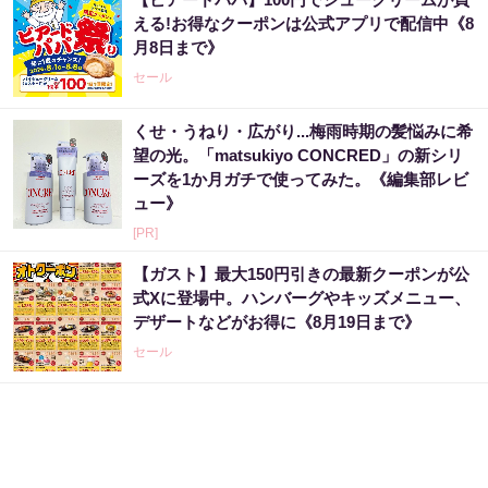
える!お得なクーポンは公式アプリで配信中《8
月8日まで》
セール
くせ・うねり・広がり...梅雨時期の髪悩みに希
望の光。「matsukiyo CONCRED」の新シリ
ーズを1か月ガチで使ってみた。《編集部レビ
ュー》
[PR]
【ガスト】最大150円引きの最新クーポンが公
式Xに登場中。ハンバーグやキッズメニュー、
デザートなどがお得に《8月19日まで》
セール