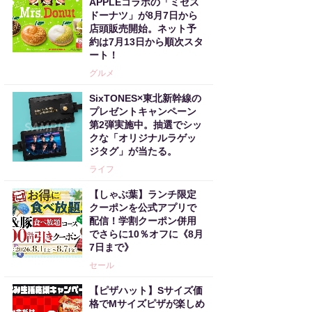
APPLEコラボの「ミセス
ドーナツ」が8月7日から
店頭販売開始。ネット予
約は7月13日から順次スタ
ート！
グルメ
SixTONES×東北新幹線の
プレゼントキャンペーン
第2弾実施中。抽選でシッ
クな「オリジナルラゲッ
ジタグ」が当たる。
ライフ
【しゃぶ葉】ランチ限定
クーポンを公式アプリで
配信！学割クーポン併用
でさらに10％オフに《8月
7日まで》
セール
【ピザハット】Sサイズ価
格でMサイズピザが楽しめ