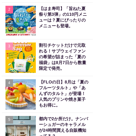
【はま寿司】「旨ねた夏
2
祭り第3弾」の110円メニ
ューは？夏にぴったりの
メニューも登場。
割引チケットだけで元取
3
れる！サブウェイファン
の希望が詰まった「夏の
福袋」は8月7日から数量
限定で発売。
【FLOの日】8月は「夏の
4
フルーツタルト」や「あ
んずのタルト」が登場！
人気のプリンや焼き菓子
もお得に。
都内で2か所だけ。ナンバ
5
ーシュガーのキャラメル
が24時間買える自販機知