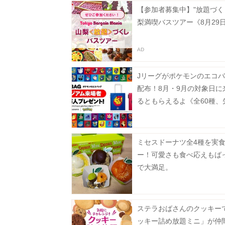
【参加者募集中】"放題づく
梨満喫バスツアー《8月29
Jリーグがポケモンのエコ
配布！8月・9月の対象日に
るともらえるよ《全60種、
100万人》
ミセスドーナツ全4種を実
ー！可愛さも食べ応えもば
で大満足。
ステラおばさんのクッキー
ッキー詰め放題ミニ」が仲