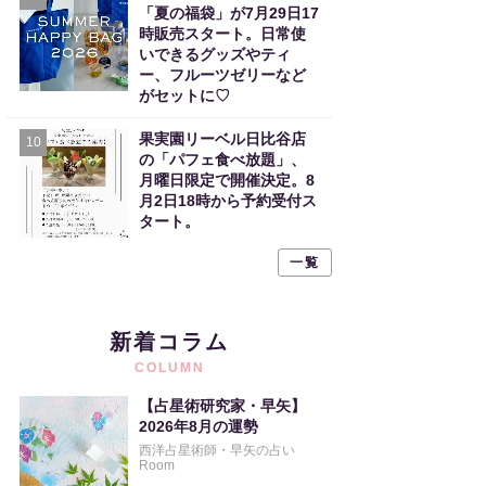
「夏の福袋」が7月29日17
時販売スタート。日常使
いできるグッズやティ
ー、フルーツゼリーなど
がセットに♡
果実園リーベル日比谷店
10
の「パフェ食べ放題」、
月曜日限定で開催決定。8
月2日18時から予約受付ス
タート。
一覧
新着コラム
COLUMN
【占星術研究家・早矢】
2026年8月の運勢
西洋占星術師・早矢の占い
Room