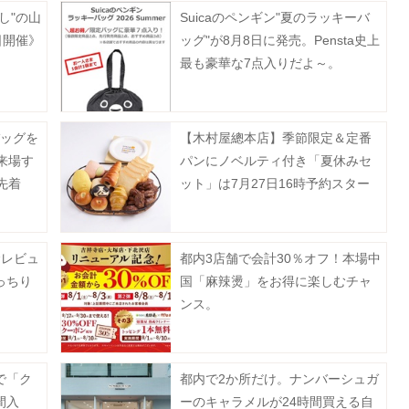
し"の山
Suicaのペンギン"夏のラッキーバ
日開催》
ッグ"が8月8日に発売。Pensta史上
最も豪華な7点入りだよ～。
バッグを
【木村屋總本店】季節限定＆定番
来場す
パンにノベルティ付き「夏休みセ
先着
ット」は7月27日16時予約スター
ト。夏にぴったりのセットも登
場。
食レビュ
都内3店舗で会計30％オフ！本場中
っちり
国「麻辣燙」をお得に楽しむチャ
ンス。
で「ク
都内で2か所だけ。ナンバーシュガ
間入
ーのキャラメルが24時間買える自