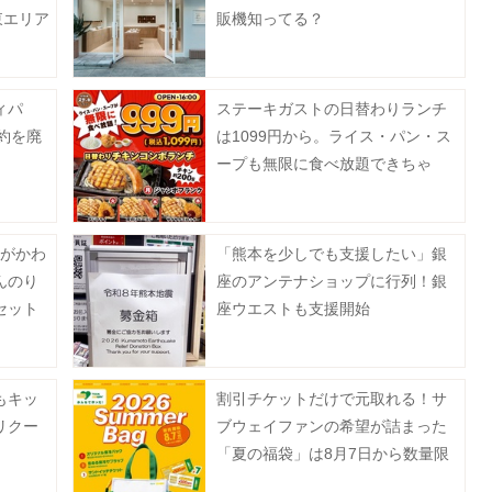
東エリア
販機知ってる？
ィパ
ステーキガストの日替わりランチ
予約を廃
は1099円から。ライス・パン・ス
ープも無限に食べ放題できちゃ
う！
トがかわ
「熊本を少しでも支援したい」銀
んのり
座のアンテナショップに行列！銀
セット
座ウエストも支援開始
もキッ
割引チケットだけで元取れる！サ
リクー
ブウェイファンの希望が詰まった
「夏の福袋」は8月7日から数量限
定で発売。