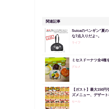
関連記事
Suicaのペンギン"夏
な7点入りだよ~。
ライフ
ミセスドーナツ全4種
グルメ
【ガスト】最大150
ズメニュー、デザート
セール