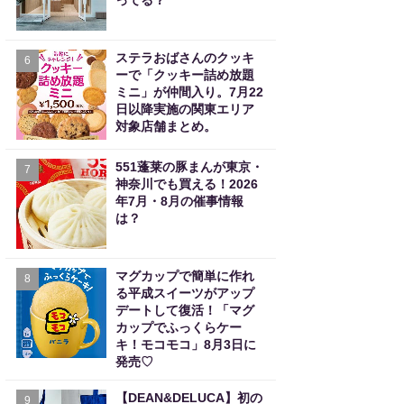
ってる？
ステラおばさんのクッキ
6
ーで「クッキー詰め放題
ミニ」が仲間入り。7月22
日以降実施の関東エリア
対象店舗まとめ。
551蓬莱の豚まんが東京・
7
神奈川でも買える！2026
年7月・8月の催事情報
は？
マグカップで簡単に作れ
8
る平成スイーツがアップ
デートして復活！「マグ
カップでふっくらケー
キ！モコモコ」8月3日に
発売♡
【DEAN&DELUCA】初の
9