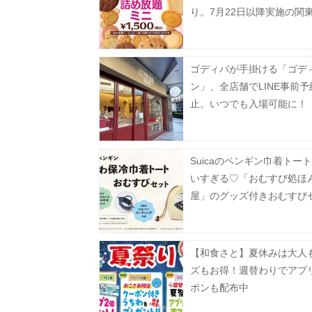
り。7月22日以降実施の関
対象店舗まとめ。
ゴディバが手掛ける「ゴデ
ン」、全店舗でLINE事前
止。いつでも入場可能に！
Suicaのペンギン巾着トー
いすぎる♡「おむすび処ほ
屋」のグッズ付きおむすび
は数量限定。
【和食さと】夏休みは大人
ズもお得！週替わりでアプ
ポンも配布中