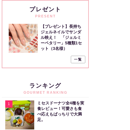
プレゼント
PRESENT
【プレゼント】長持ち
ジェルネイルでサンダ
ル映え！ 「ジェルミ
ーペタリー」5種類1セ
ット（3名様）
一覧
ランキング
GOURMET RANKING
ミセスドーナツ全4種を実
1
食レビュー！可愛さも食
べ応えもばっちりで大満
足。