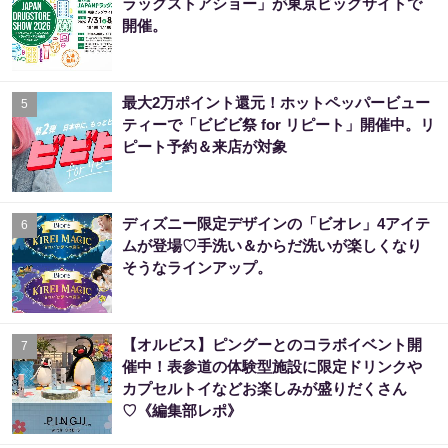
ラッグストアショー」が東京ビッグサイトで
開催。
最大2万ポイント還元！ホットペッパービュー
5
ティーで「ビビビ祭 for リピート」開催中。リ
ピート予約＆来店が対象
ディズニー限定デザインの「ビオレ」4アイテ
6
ムが登場♡手洗い＆からだ洗いが楽しくなり
そうなラインアップ。
【オルビス】ピングーとのコラボイベント開
7
催中！表参道の体験型施設に限定ドリンクや
カプセルトイなどお楽しみが盛りだくさん
♡《編集部レポ》