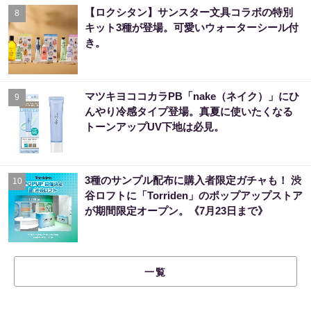
【ロクシタン】サンスター文具コラボの特別
8
キット3種が登場。可愛いウォーターシール付
き。
マツキヨココカラPB「nake（ネイク）」にひ
9
んやり冷感タイプ登場。真夏に使いたくなる
トーンアップUV下地は必見。
3種のサンプル配布に購入者限定ガチャも！ 渋
10
谷ロフトに「Torriden」のポップアップストア
が期間限定オープン。《7月23日まで》
一覧