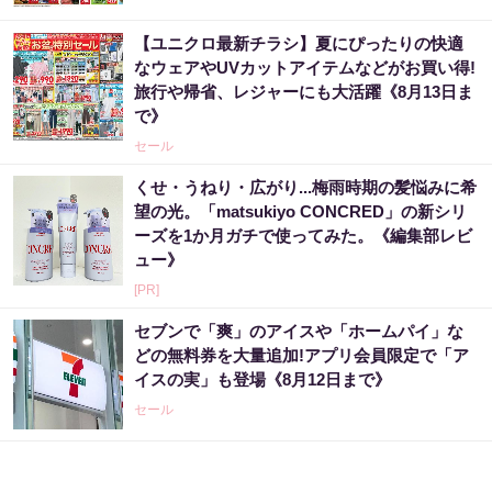
【ユニクロ最新チラシ】夏にぴったりの快適
なウェアやUVカットアイテムなどがお買い得!
旅行や帰省、レジャーにも大活躍《8月13日ま
で》
セール
くせ・うねり・広がり...梅雨時期の髪悩みに希
望の光。「matsukiyo CONCRED」の新シリ
ーズを1か月ガチで使ってみた。《編集部レビ
ュー》
[PR]
セブンで「爽」のアイスや「ホームパイ」な
どの無料券を大量追加!アプリ会員限定で「ア
イスの実」も登場《8月12日まで》
セール