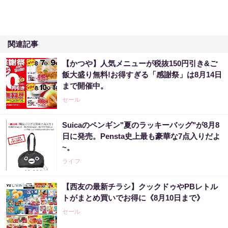
関連記事
【かつや】人気メニューが税抜150円引き&ご
飯大盛り無料!お得すぎる「感謝祭」は8月14日
まで開催中。
セール
Suicaのペンギン"夏のラッキーバッグ"が8月8
日に発売。Pensta史上最も豪華な7点入りだよ
~。
ライフ
【西友の最新チラシ】クックドゥやPBレトル
トがまとめ買いでお得に《8月10日まで》
セール