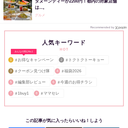
タヌーンティーが2200円！都内の対象店舗
は...。
グルメ
Recommended by
人気キーワード
HOT
みんなの関心No.1
お得なキャンペーン
トクトクトーキョー
1
2
クーポン見つけ隊
福袋2026
3
4
編集部レビュー
今週のお得チラシ
5
6
1buy1
ママセレ
7
8
この記事が気に入ったらいいね！しよう