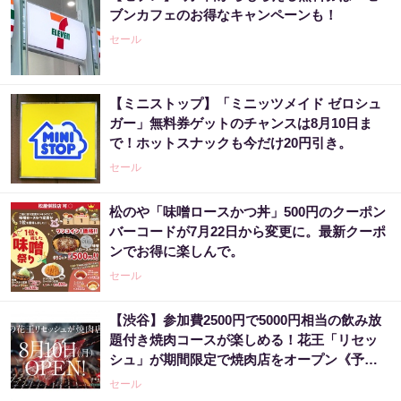
ブンカフェのお得なキャンペーンも！
セール
【ミニストップ】「ミニッツメイド ゼロシュ
ガー」無料券ゲットのチャンスは8月10日ま
で！ホットスナックも今だけ20円引き。
セール
松のや「味噌ロースかつ丼」500円のクーポン
バーコードが7月22日から変更に。最新クーポ
ンでお得に楽しんで。
セール
【渋谷】参加費2500円で5000円相当の飲み放
題付き焼肉コースが楽しめる！花王「リセッ
シュ」が期間限定で焼肉店をオープン《予約
受付中》
セール