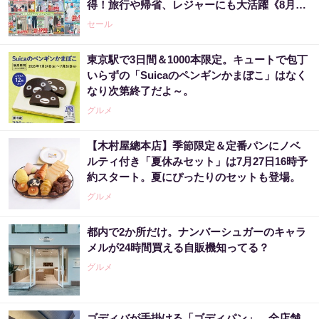
得！旅行や帰省、レジャーにも大活躍《8月13
日まで》
セール
東京駅で3日間＆1000本限定。キュートで包丁
いらずの「Suicaのペンギンかまぼこ」はなく
なり次第終了だよ～。
グルメ
【木村屋總本店】季節限定＆定番パンにノベ
ルティ付き「夏休みセット」は7月27日16時予
約スタート。夏にぴったりのセットも登場。
グルメ
都内で2か所だけ。ナンバーシュガーのキャラ
メルが24時間買える自販機知ってる？
グルメ
ゴディバが手掛ける「ゴディパン」、全店舗