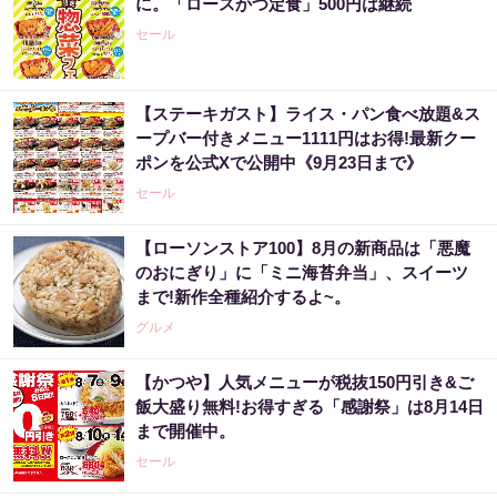
に。「ロースかつ定食」500円は継続
セール
【ステーキガスト】ライス・パン食べ放題&ス
ープバー付きメニュー1111円はお得!最新クー
ポンを公式Xで公開中《9月23日まで》
セール
【ローソンストア100】8月の新商品は「悪魔
のおにぎり」に「ミニ海苔弁当」、スイーツ
まで!新作全種紹介するよ~。
グルメ
【かつや】人気メニューが税抜150円引き&ご
飯大盛り無料!お得すぎる「感謝祭」は8月14日
まで開催中。
セール