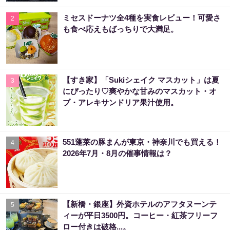
ミセスドーナツ全4種を実食レビュー！可愛さ
2
も食べ応えもばっちりで大満足。
【すき家】「Sukiシェイク マスカット」は夏
3
にぴったり♡爽やかな甘みのマスカット・オ
ブ・アレキサンドリア果汁使用。
551蓬莱の豚まんが東京・神奈川でも買える！
4
2026年7月・8月の催事情報は？
【新橋・銀座】外資ホテルのアフタヌーンテ
5
ィーが平日3500円。コーヒー・紅茶フリーフ
ロー付きは破格...。