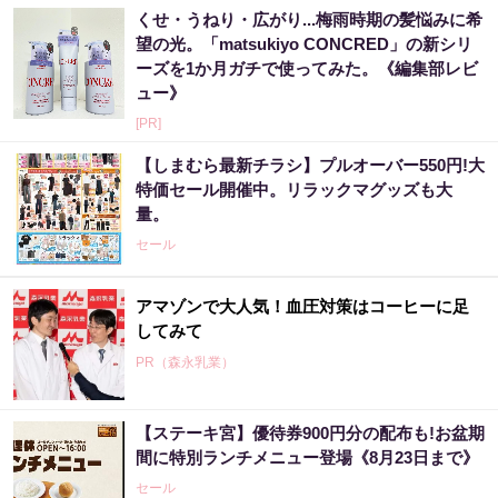
くせ・うねり・広がり...梅雨時期の髪悩みに希
望の光。「matsukiyo CONCRED」の新シリ
ーズを1か月ガチで使ってみた。《編集部レビ
ュー》
[PR]
【しまむら最新チラシ】プルオーバー550円!大
特価セール開催中。リラックマグッズも大
量。
セール
アマゾンで大人気！血圧対策はコーヒーに足
してみて
PR（森永乳業）
【ステーキ宮】優待券900円分の配布も!お盆期
間に特別ランチメニュー登場《8月23日まで》
セール