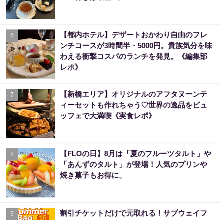
【都内ホテル】デザートおかわり自由のフレ
6
ンチコースが3時間半・5000円。貴族気分を味
わえる衝撃コスパのランチを発見。《編集部
レポ》
【新橋エリア】オリジナルのアフタヌーンテ
7
ィーセットも作れちゃう♡世界の逸品をビュ
ッフェで大満喫《実食レポ》
【FLOの日】8月は「夏のフルーツタルト」や
8
「あんずのタルト」が登場！人気のプリンや
焼き菓子もお得に。
割引チケットだけで元取れる！サブウェイフ
9