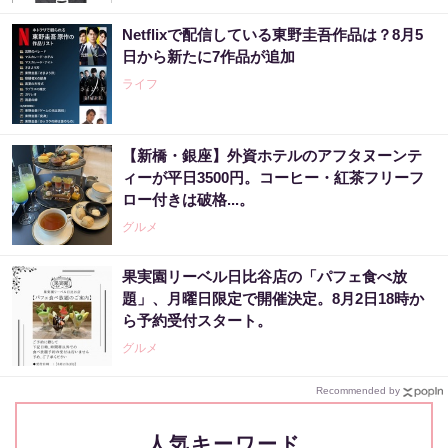
Netflixで配信している東野圭吾作品は？8月5
日から新たに7作品が追加
ライフ
【新橋・銀座】外資ホテルのアフタヌーンテ
ィーが平日3500円。コーヒー・紅茶フリーフ
ロー付きは破格...。
グルメ
果実園リーベル日比谷店の「パフェ食べ放
題」、月曜日限定で開催決定。8月2日18時か
ら予約受付スタート。
グルメ
Recommended by
人気キーワード