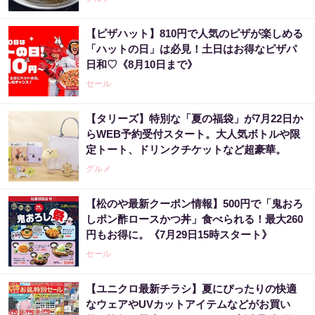
【ピザハット】810円で人気のピザが楽しめる
「ハットの日」は必見！土日はお得なピザパ
日和♡《8月10日まで》
セール
【タリーズ】特別な「夏の福袋」が7月22日か
らWEB予約受付スタート。大人気ボトルや限
定トート、ドリンクチケットなど超豪華。
グルメ
【松のや最新クーポン情報】500円で「鬼おろ
しポン酢ロースかつ丼」食べられる！最大260
円もお得に。《7月29日15時スタート》
セール
【ユニクロ最新チラシ】夏にぴったりの快適
なウェアやUVカットアイテムなどがお買い