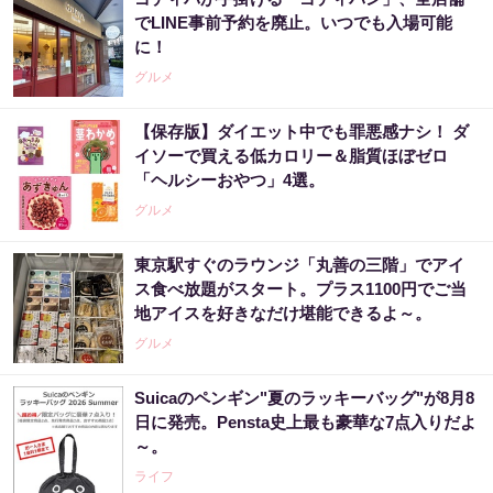
でLINE事前予約を廃止。いつでも入場可能
に！
グルメ
【保存版】ダイエット中でも罪悪感ナシ！ ダ
イソーで買える低カロリー＆脂質ほぼゼロ
「ヘルシーおやつ」4選。
グルメ
東京駅すぐのラウンジ「丸善の三階」でアイ
ス食べ放題がスタート。プラス1100円でご当
地アイスを好きなだけ堪能できるよ～。
グルメ
Suicaのペンギン"夏のラッキーバッグ"が8月8
日に発売。Pensta史上最も豪華な7点入りだよ
～。
ライフ