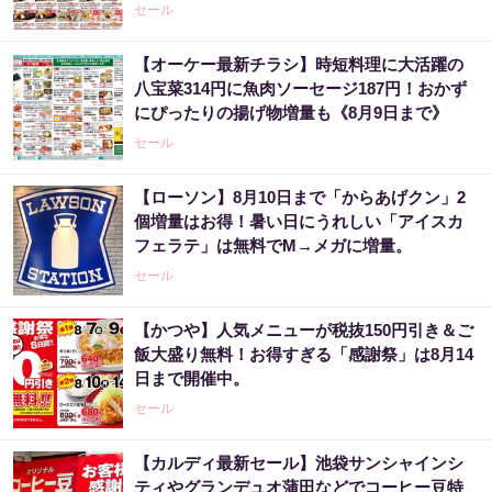
セール
【オーケー最新チラシ】時短料理に大活躍の
八宝菜314円に魚肉ソーセージ187円！おかず
にぴったりの揚げ物増量も《8月9日まで》
セール
【ローソン】8月10日まで「からあげクン」2
個増量はお得！暑い日にうれしい「アイスカ
フェラテ」は無料でM→メガに増量。
セール
【かつや】人気メニューが税抜150円引き＆ご
飯大盛り無料！お得すぎる「感謝祭」は8月14
日まで開催中。
セール
【カルディ最新セール】池袋サンシャインシ
ティやグランデュオ蒲田などでコーヒー豆特