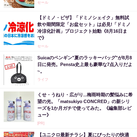
セール
【ドミノ・ピザ】「ドミノシェイク」無料試
飲や期間限定「お盆セット」は必見!「ドミノ
冷涼化計画」プロジェクト始動《8月16日ま
で》
セール
Suicaのペンギン"夏のラッキーバッグ"が8月8
日に発売。Pensta史上最も豪華な7点入りだよ
~。
ライフ
くせ・うねり・広がり...梅雨時期の髪悩みに希
望の光。「matsukiyo CONCRED」の新シリ
ーズを1か月ガチで使ってみた。《編集部レビ
ュー》
[PR]
【ユニクロ最新チラシ】夏にぴったりの快適