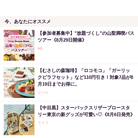
PR（合同会社デジタルファーム ）
今、あなたにオススメ
【宝くじ当てたい方限定】もう外れるの、終
わりにしませんか
【参加者募集中】"放題づくし"の山梨満喫バス
PR（合同会社デジタルファーム ）
ツアー《8月29日開催》
「これから株価はこうやって動いていく」日
本株を海外から操っていた張本人が暴露
【むさしの森珈琲】「ロコモコ」「ガーリッ
PR（Acoco.）
クピラフセット」など110円引き！対象7品が8
月19日までお得に。
セール
【中目黒】スターバックスリザーブロースタ
リー東京の新グッズが可愛い♡《8月6日発売》
ライフ