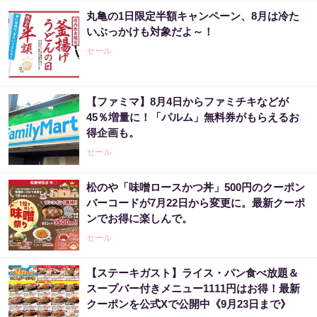
丸亀の1日限定半額キャンペーン、8月は冷た
いぶっかけも対象だよ～！
セール
【ファミマ】8月4日からファミチキなどが
45％増量に！「パルム」無料券がもらえるお
得企画も。
セール
松のや「味噌ロースかつ丼」500円のクーポン
バーコードが7月22日から変更に。最新クーポ
ンでお得に楽しんで。
セール
【ステーキガスト】ライス・パン食べ放題＆
スープバー付きメニュー1111円はお得！最新
クーポンを公式Xで公開中《9月23日まで》