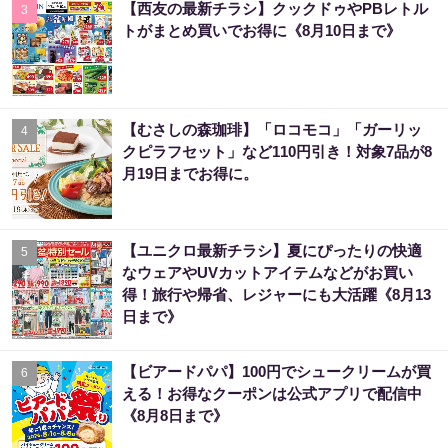
【西友の最新チラシ】クックドゥやPBレトル
3
トがまとめ買いでお得に《8月10日まで》
【むさしの森珈琲】「ロコモコ」「ガーリッ
4
クピラフセット」など110円引き！対象7品が8
月19日までお得に。
【ユニクロ最新チラシ】夏にぴったりの快適
5
なウェアやUVカットアイテムなどがお買い
得！旅行や帰省、レジャーにも大活躍《8月13
日まで》
【ビアードパパ】100円でシュークリームが買
6
える！お得なクーポンは公式アプリで配信中
《8月8日まで》