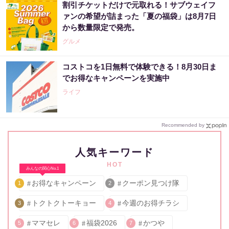
割引チケットだけで元取れる！サブウェイフ
ァンの希望が詰まった「夏の福袋」は8月7日
から数量限定で発売。
グルメ
コストコを1日無料で体験できる！8月30日ま
でお得なキャンペーンを実施中
ライフ
Recommended by
人気キーワード
HOT
みんなの関心No.1
お得なキャンペーン
クーポン見つけ隊
1
2
トクトクトーキョー
今週のお得チラシ
3
4
ママセレ
福袋2026
かつや
5
6
7