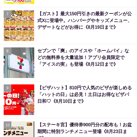
【ガスト】最大150円引きの最新クーポンが公
7
式Xに登場中。ハンバーグやキッズメニュー、
デザートなどがお得に《8月19日まで》
セブンで「爽」のアイスや「ホームパイ」な
8
どの無料券を大量追加！アプリ会員限定で
「アイスの実」も登場《8月12日まで》
【ピザハット】810円で人気のピザが楽しめる
9
「ハットの日」は必見！土日はお得なピザパ
日和♡《8月10日まで》
【ステーキ宮】優待券900円分の配布も！お盆
10
期間に特別ランチメニュー登場《8月23日ま