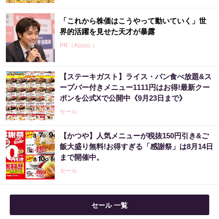
「これから株価はこうやって動いていく」世
界的活躍を見せた天才が暴露
PR（Acoco.）
【ステーキガスト】ライス・パン食べ放題&ス
【宝くじ落選】外れ続ける流れ、ここで断ち
ープバー付きメニュー1111円はお得!最新クー
ませんか
ポンを公式Xで公開中《9月23日まで》
PR（合同会社デジタルファーム ）
セール
【かつや】人気メニューが税抜150円引き&ご
あなたの金運、今が変わる時かもしれません
飯大盛り無料!お得すぎる「感謝祭」は8月14日
まで開催中。
PR（合同会社デジタルファーム ）
セール
あなたの金運、今が変わる時かもしれません
セール 一覧