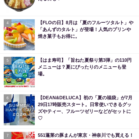
【FLOの日】8月は「夏のフルーツタルト」や
4
「あんずのタルト」が登場！人気のプリンや
焼き菓子もお得に。
【はま寿司】「旨ねた夏祭り第3弾」の110円
5
メニューは？夏にぴったりのメニューも登
場。
【DEAN&DELUCA】初の「夏の福袋」が7月
6
29日17時販売スタート。日常使いできるグッ
ズやティー、フルーツゼリーなどがセットに
♡
551蓬莱の豚まんが東京・神奈川でも買える！
7