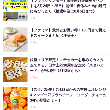
【ブラックサンダー】親子向け体験型イベン
トを8月24日・25日に開催！夏休みの自由研究
にもぴったり《抽選申込は8月5日まで》
グルメ
【ファミマ】意外とお買い得！100円台で買え
るスイーツまとめ《洋菓子》
グルメ
銀座エリア限定！ステッカーを集めてカスタ
ムできる、日本上陸30周年記念の「スタバカ
ード」が登場中《8月2日から》
グルメ
【スタバ新作】7月22日からの主役はオレンジ
&マンゴー♡フラペチーノ・ソーダ・ティーの
3種が登場だよ～！
グルメ