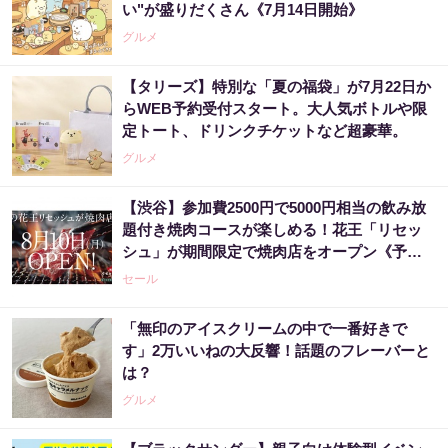
い"が盛りだくさん《7月14日開始》
グルメ
【タリーズ】特別な「夏の福袋」が7月22日か
らWEB予約受付スタート。大人気ボトルや限
定トート、ドリンクチケットなど超豪華。
グルメ
【渋谷】参加費2500円で5000円相当の飲み放
題付き焼肉コースが楽しめる！花王「リセッ
シュ」が期間限定で焼肉店をオープン《予約
受付中》
セール
「無印のアイスクリームの中で一番好きで
す」2万いいねの大反響！話題のフレーバーと
は？
グルメ