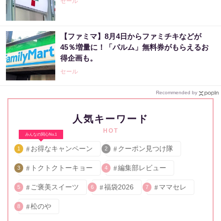
セール
【ファミマ】8月4日からファミチキなどが
45％増量に！「パルム」無料券がもらえるお
得企画も。
セール
Recommended by
人気キーワード
HOT
みんなの関心No.1
お得なキャンペーン
クーポン見つけ隊
1
2
トクトクトーキョー
編集部レビュー
3
4
ご褒美スイーツ
福袋2026
ママセレ
5
6
7
松のや
8