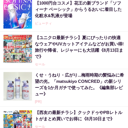
【1000円台コスメ】花王の新ブランド「ソフ
ィーナ ベーシック」からうるおいに着目した
化粧水&乳液が登場
ビューティ
【ユニクロ最新チラシ】夏にぴったりの快適
なウェアやUVカットアイテムなどがお買い得!
旅行や帰省、レジャーにも大活躍《8月13日ま
で》
セール
くせ・うねり・広がり...梅雨時期の髪悩みに希
望の光。「matsukiyo CONCRED」の新シリ
ーズを1か月ガチで使ってみた。《編集部レビ
ュー》
[PR]
【西友の最新チラシ】クックドゥやPBレトル
トがまとめ買いでお得に《8月10日まで》
セール