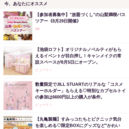
今、あなたにオススメ
【参加者募集中】"放題づくし"の山梨満喫バス
ツアー《8月29日開催》
【池袋ロフト】オリジナルノベルティがもら
えるイベントが目白押し！キャンメイクの常
設スペースが8月5日にオープン。
ビューティ
数量限定でJILL STUARTのリアルな「コスメ
キーホルダー」もらえる♡特別なカプセルトイ
の参加は6600円以上の購入が条件。
ビューティ
【丸亀製麺】すみっコたちとピクニック気分
を楽しめる♡限定BOXにグッズなど"かわい