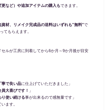
変更など）や追加アイテムの購入も
できます。
資材、リメイク完成品の送料はいずれも"無料"
で
取ってもらえます。
ドセルが工房に到着してから6か月～9か月後が目安
丁寧で良い品
に仕上げていただきました」
全員大喜びです！
」
わり使い続ける
事が出来るので感無量です」
ています。