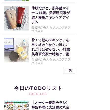
薄肌だけど、肌年齢マイ
ナス14歳。美容研究家が
選ぶ愛用スキンケアアイ
テム
美容家が教える 大人のプチプ
ラコスメ
暑くて朝のスキンケアを
早く終わらせたい日もこ
れだけは省かない。49歳
美容研究家の時短ケア術
美容家が教える 大人のプチプ
ラコスメ
一覧
今日のTODOリスト
TODO LIST
【オーケー最新チラシ】
時短料理に大活躍の八宝