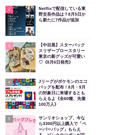
Netflixで配信している東
2
野圭吾作品は？8月5日か
ら新たに7作品が追加
【中目黒】スターバック
3
スリザーブロースタリー
東京の新グッズが可愛い
♡《8月6日発売》
Jリーグがポケモンのエコ
4
バッグを配布！8月・9月
の対象日に来場するとも
らえるよ《全60種、先着
100万人》
サンリオショップ、今な
5
ら3300円以上購入で「ペ
ーパーバッグ」もらえ