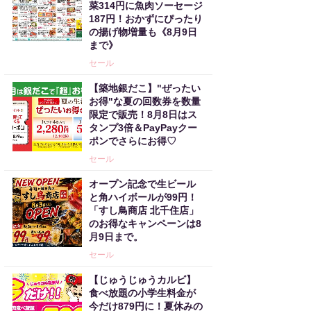
菜314円に魚肉ソーセージ
187円！おかずにぴったり
の揚げ物増量も《8月9日
まで》
セール
【築地銀だこ】"ぜったい
お得"な夏の回数券を数量
限定で販売！8月8日はス
タンプ3倍＆PayPayクー
ポンでさらにお得♡
セール
オープン記念で生ビール
と角ハイボールが99円！
「すし鳥商店 北千住店」
のお得なキャンペーンは8
月9日まで。
セール
【じゅうじゅうカルビ】
食べ放題の小学生料金が
今だけ879円に！夏休みの