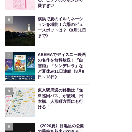
る。ピンクのリボンが可
愛すぎ♡
横浜で夏のイルミネーシ
6
ョンを堪能！穴場のビュ
ースポットは？《8月31日
まで》
ABEMAでディズニー映画
7
の名作を無料放送！『白
雪姫」『シンデレラ』な
ど夏休み11日連続《8月8
日～18日》
東京駅周辺の移動は「無
8
料巡回バス」が便利。日
本橋、人形町方面にも行
ける！
《2026夏》目黒区の公園
9
で手持ち花火ができる！