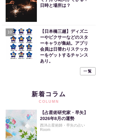
日時と場所は？
【日本橋三越】ディズニ
10
ーやピクサーなどのスタ
ーキャラが集結。アプリ
会員は日替わりステッカ
ーをゲットするチャンス
あり。
一覧
新着コラム
COLUMN
【占星術研究家・早矢】
2026年8月の運勢
西洋占星術師・早矢の占い
Room