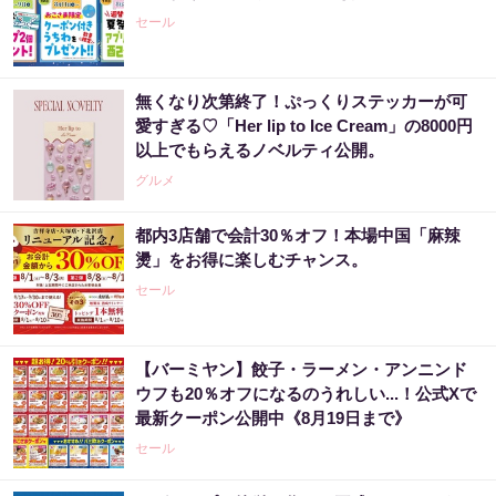
セール
無くなり次第終了！ぷっくりステッカーが可
愛すぎる♡「Her lip to Ice Cream」の8000円
以上でもらえるノベルティ公開。
グルメ
都内3店舗で会計30％オフ！本場中国「麻辣
燙」をお得に楽しむチャンス。
セール
【バーミヤン】餃子・ラーメン・アンニンド
ウフも20％オフになるのうれしい...！公式Xで
最新クーポン公開中《8月19日まで》
セール