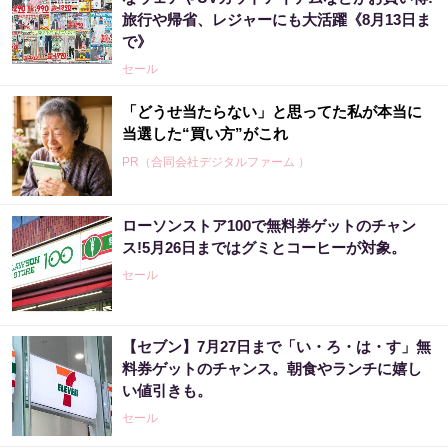
旅行や帰省、レジャーにも大活躍《8月13日ま
で》
セール
「どうせ当たらない」と思ってた私が本当に
当選した“買い方”がこれ
PR（合同会社デジタルファーム ）
ローソンストア100で無料券ゲットのチャン
宝くじ当選者「〇〇をやらずに買うのはもっ
ス!5月26日まではグミとコーヒーが対象。
たいない」
セール
PR（合同会社デジタルファーム ）
【セブン】7月27日まで「い・ろ・は・す」無
宝くじの“運任せ”から抜けた人だけ変わる
料券ゲットのチャンス。朝食やランチに嬉し
い値引きも。
PR（合同会社デジタルファーム ）
セール