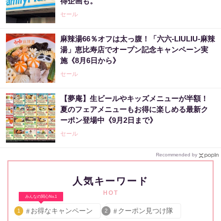
得企画も。
セール
麻辣湯66％オフは太っ腹！「六六-LIULIU-麻辣
湯」恵比寿店でオープン記念キャンペーン実
施《8月6日から》
セール
【夢庵】生ビールやキッズメニューが半額！
夏のフェアメニューもお得に楽しめる最新ク
ーポン登場中《9月2日まで》
セール
Recommended by
人気キーワード
HOT
みんなの関心No.1
お得なキャンペーン
クーポン見つけ隊
1
2