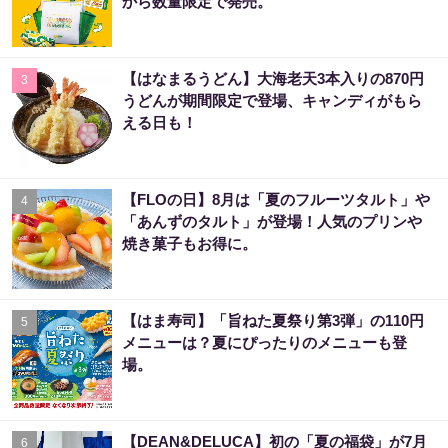
から数量限定で発売。
【はなまるうどん】大海老天3本入りの870円
3
うどんが期間限定で登場、キャンディがもら
える日も！
【FLOの日】8月は「夏のフルーツタルト」や
4
「あんずのタルト」が登場！人気のプリンや
焼き菓子もお得に。
【はま寿司】「旨ねた夏祭り第3弾」の110円
5
メニューは？夏にぴったりのメニューも登
場。
【DEAN&DELUCA】初の「夏の福袋」が7月
6