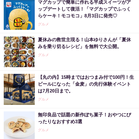
マグカップで簡単に作れる平成スイーツがア
ップデートして復活！「マグカップでふっく
らケーキ！モコモコ」8月3日に発売♡
グルメ
夏休みの救世主現る！山本ゆりさんが「夏休
みを乗り切るレシピ」を無料で大公開。
グルメ
【丸の内】15時まではおつまみ付で100円！生
ビールになった「金麦」の先行体験イベント
は7月20日まで。
グルメ
無印良品で話題の新作ぽち菓子！おやつにぴ
ったりなおすすめ3選
グルメ