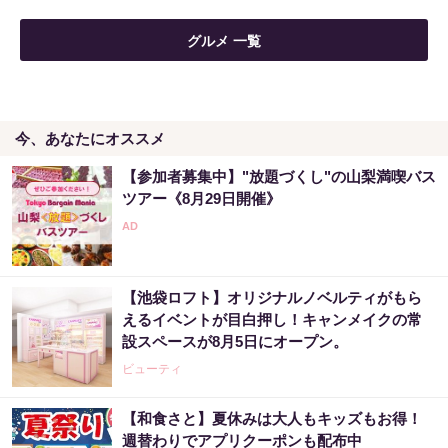
【宝くじ当てたい方限定】もう外れるの、終
グルメ 一覧
わりにしませんか
PR（合同会社デジタルファーム ）
今、あなたにオススメ
「え、こんなセールやってたの？」80％OFF
以上が続々登場！Amazonの本気が...
【参加者募集中】"放題づくし"の山梨満喫バス
PR（Amazon）
ツアー《8月29日開催》
売り場じゃ教えてくれない！当たる人だけが
やってる宝くじの習慣
【池袋ロフト】オリジナルノベルティがもら
PR（合同会社デジタルファーム ）
えるイベントが目白押し！キャンメイクの常
設スペースが8月5日にオープン。
ビューティ
【和食さと】夏休みは大人もキッズもお得！
週替わりでアプリクーポンも配布中