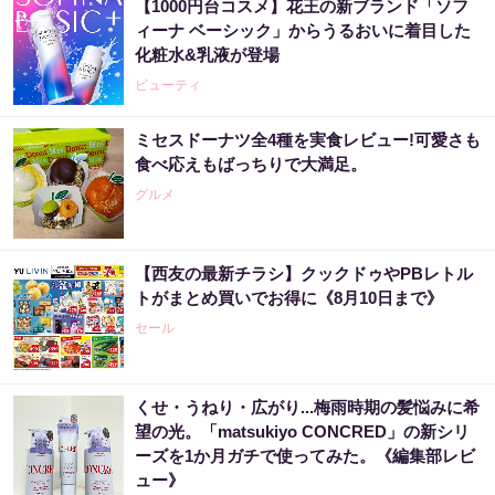
【1000円台コスメ】花王の新ブランド「ソフ
ィーナ ベーシック」からうるおいに着目した
化粧水&乳液が登場
ビューティ
ミセスドーナツ全4種を実食レビュー!可愛さも
食べ応えもばっちりで大満足。
グルメ
【西友の最新チラシ】クックドゥやPBレトル
トがまとめ買いでお得に《8月10日まで》
セール
くせ・うねり・広がり...梅雨時期の髪悩みに希
望の光。「matsukiyo CONCRED」の新シリ
ーズを1か月ガチで使ってみた。《編集部レビ
ュー》