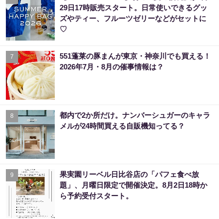
29日17時販売スタート。日常使いできるグッ
ズやティー、フルーツゼリーなどがセットに
♡
551蓬莱の豚まんが東京・神奈川でも買える！
7
2026年7月・8月の催事情報は？
都内で2か所だけ。ナンバーシュガーのキャラ
8
メルが24時間買える自販機知ってる？
果実園リーベル日比谷店の「パフェ食べ放
9
題」、月曜日限定で開催決定。8月2日18時か
ら予約受付スタート。