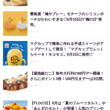
豊島屋「鳩サブレー」モチーフのシリコンポ
ーチがかわいすぎる♡8月10日の"鳩の日"発
売。
ライフ
マグカップで簡単に作れる平成スイーツがア
ップデートして復活！「マグカップでふっく
らケーキ！モコモコ」8月3日に発売♡
グルメ
【築地銀だこ】毎年大行列の88円デー開催！
さらにポイント3倍！100円引きデーは3日間。
セール
【FLOの日】8月は「夏のフルーツタルト」や
「あんずのタルト」が登場！人気のプリンや