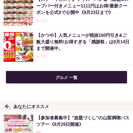
ープバー付きメニュー1111円はお得!最新クー
ポンを公式Xで公開中《9月23日まで》
セール
【かつや】人気メニューが税抜150円引き&ご
飯大盛り無料!お得すぎる「感謝祭」は8月14日
まで開催中。
セール
グルメ 一覧
今、あなたにオススメ
【参加者募集中】"放題づくし"の山梨満喫バス
ツアー《8月29日開催》