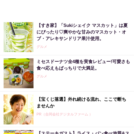
【すき家】「Sukiシェイク マスカット」は夏
にぴったり♡爽やかな甘みのマスカット・オ
ブ・アレキサンドリア果汁使用。
グルメ
ミセスドーナツ全4種を実食レビュー!可愛さも
食べ応えもばっちりで大満足。
グルメ
【宝くじ落選】外れ続ける流れ、ここで断ち
ませんか
PR（合同会社デジタルファーム ）
【ステーキガスト】ライス・パン食べ放題&ス