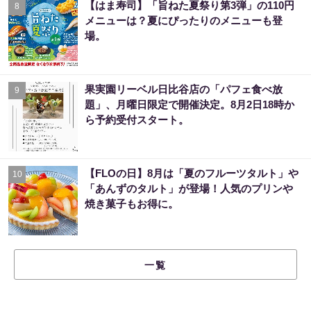
【はま寿司】「旨ねた夏祭り第3弾」の110円
8
メニューは？夏にぴったりのメニューも登
場。
果実園リーベル日比谷店の「パフェ食べ放
9
題」、月曜日限定で開催決定。8月2日18時か
ら予約受付スタート。
【FLOの日】8月は「夏のフルーツタルト」や
10
「あんずのタルト」が登場！人気のプリンや
焼き菓子もお得に。
一覧