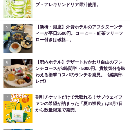
ブ・アレキサンドリア果汁使用。
【新橋・銀座】外資ホテルのアフタヌーンテ
5
ィーが平日3500円。コーヒー・紅茶フリーフ
ロー付きは破格...。
【都内ホテル】デザートおかわり自由のフレ
6
ンチコースが3時間半・5000円。貴族気分を味
わえる衝撃コスパのランチを発見。《編集部
レポ》
割引チケットだけで元取れる！サブウェイフ
7
ァンの希望が詰まった「夏の福袋」は8月7日
から数量限定で発売。