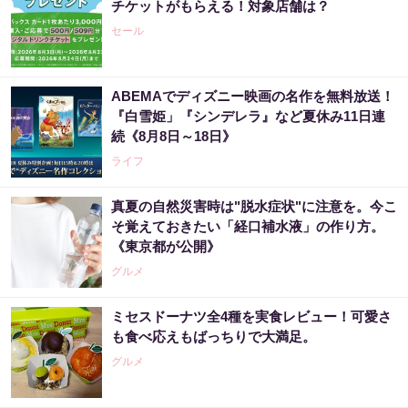
チケットがもらえる！対象店舗は？
セール
ABEMAでディズニー映画の名作を無料放送！
『白雪姫」『シンデレラ』など夏休み11日連
続《8月8日～18日》
ライフ
真夏の自然災害時は"脱水症状"に注意を。今こ
そ覚えておきたい「経口補水液」の作り方。
《東京都が公開》
グルメ
ミセスドーナツ全4種を実食レビュー！可愛さ
も食べ応えもばっちりで大満足。
グルメ