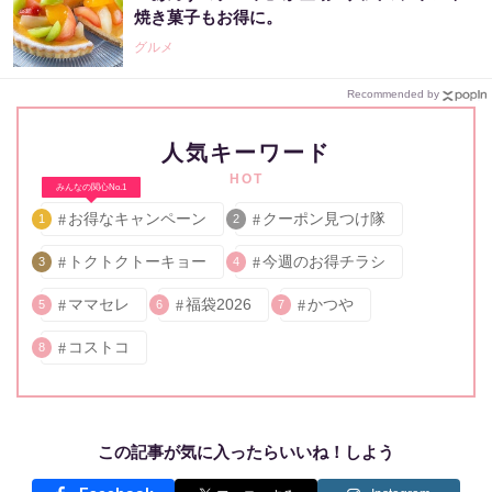
焼き菓子もお得に。
グルメ
Recommended by
人気キーワード
HOT
みんなの関心No.1
お得なキャンペーン
クーポン見つけ隊
1
2
トクトクトーキョー
今週のお得チラシ
3
4
ママセレ
福袋2026
かつや
5
6
7
コストコ
8
この記事が気に入ったらいいね！しよう