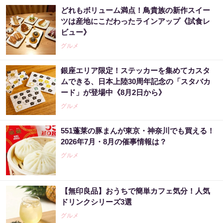
どれもボリューム満点！鳥貴族の新作スイー
ツは産地にこだわったラインアップ《試食レ
ビュー》
グルメ
銀座エリア限定！ステッカーを集めてカスタ
ムできる、日本上陸30周年記念の「スタバカ
ード」が登場中《8月2日から》
グルメ
551蓬莱の豚まんが東京・神奈川でも買える！
2026年7月・8月の催事情報は？
グルメ
【無印良品】おうちで簡単カフェ気分！人気
ドリンクシリーズ3選
グルメ