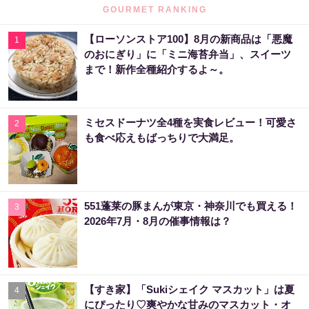
GOURMET RANKING
【ローソンストア100】8月の新商品は「悪魔
1
のおにぎり」に「ミニ海苔弁当」、スイーツ
まで！新作全種紹介するよ～。
ミセスドーナツ全4種を実食レビュー！可愛さ
2
も食べ応えもばっちりで大満足。
551蓬莱の豚まんが東京・神奈川でも買える！
3
2026年7月・8月の催事情報は？
【すき家】「Sukiシェイク マスカット」は夏
4
にぴったり♡爽やかな甘みのマスカット・オ