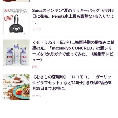
Suicaのペンギン"夏のラッキーバッグ"が8月8
日に発売。Pensta史上最も豪華な7点入りだよ
~。
ライフ
くせ・うねり・広がり...梅雨時期の髪悩みに希
望の光。「matsukiyo CONCRED」の新シリ
ーズを1か月ガチで使ってみた。《編集部レビ
ュー》
[PR]
【むさしの森珈琲】「ロコモコ」「ガーリッ
クピラフセット」など110円引き!対象7品が8
月19日までお得に。
セール