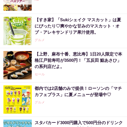
【すき家】「Sukiシェイク マスカット」は夏
にぴったり♡爽やかな甘みのマスカット・オ
ブ・アレキサンドリア果汁使用。
グルメ
【上野、麻布十番、恵比寿】1日20人限定で本
格江戸前寿司が3500円！「五反田 鮨あさひ」
の系列店だよ。
セール
都内では2店舗のみで提供！ローソンの「マチ
カフェプラス」に夏メニューが登場中♡
グルメ
スタバカード3000円購入で500円分のドリンク