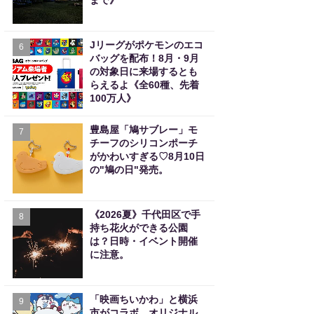
まで》
Jリーグがポケモンのエコ
6
バッグを配布！8月・9月
の対象日に来場するとも
らえるよ《全60種、先着
100万人》
豊島屋「鳩サブレー」モ
7
チーフのシリコンポーチ
がかわいすぎる♡8月10日
の"鳩の日"発売。
《2026夏》千代田区で手
8
持ち花火ができる公園
は？日時・イベント開催
に注意。
「映画ちいかわ」と横浜
9
市がコラボ。オリジナル