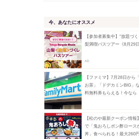
今、あなたにオススメ
【参加者募集中】"放題づく
梨満喫バスツアー《8月29
【ファミマ】7月28日から
お茶」「ドデカミンBIG」
料無料券もらえる！今なら
ゲンダッツ」の50円引きク
も。
【松のや最新クーポン情報】
で「鬼おろしポン酢ロース
丼」食べられる！最大260