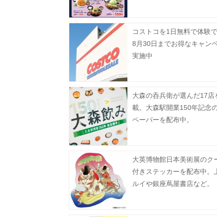
に。《7月29日15時スター
コストコを1日無料で体験
8月30日までお得なキャン
実施中
大森の呑兵衛が選んだ17店
載。大森駅開業150年記念
ペーパーを配布中。
大英博物館日本美術展のク
付きステッカーを配布中。
ルイや銀座蔦屋書店など。