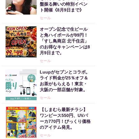
盤振る舞いの特別イベン
ト開催《8月9日まで》
セール
オープン記念で生ビール
と角ハイボールが99円！
「すし鳥商店 北千住店」
のお得なキャンペーンは8
月9日まで。
セール
Luupがセブンとコラボ。
ライド料金が25％オフ＆
お茶がもらえる！東京・
大阪の一部店舗が対象。
セール
【しまむら最新チラシ】
ワンピース550円、UVパ
ーカ770円！びっくり価格
のアイテム発見。
セール