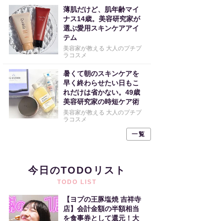
薄肌だけど、肌年齢マイ
ナス14歳。美容研究家が
選ぶ愛用スキンケアアイ
テム
美容家が教える 大人のプチプ
ラコスメ
暑くて朝のスキンケアを
早く終わらせたい日もこ
れだけは省かない。49歳
美容研究家の時短ケア術
美容家が教える 大人のプチプ
ラコスメ
一覧
今日のTODOリスト
TODO LIST
【ヨプの王豚塩焼 吉祥寺
店】会計金額の半額相当
を食事券として還元！大