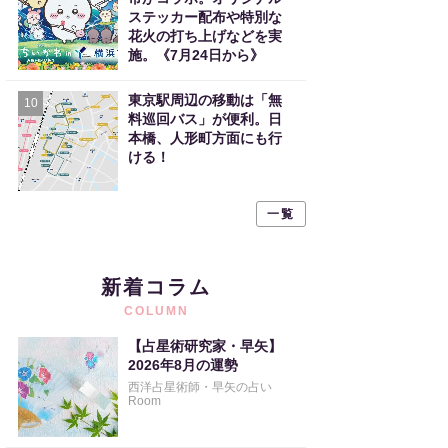
ステッカー配布や特別な
花火の打ち上げなどを実
施。《7月24日から》
東京駅周辺の移動は「無
10
料巡回バス」が便利。日
本橋、人形町方面にも行
ける！
一覧
新着コラム
COLUMN
【占星術研究家・早矢】
2026年8月の運勢
西洋占星術師・早矢の占い
Room