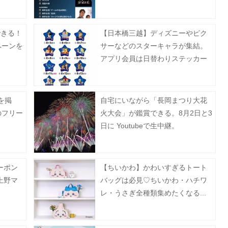
ト》
できる！
【日本橋三越】ディズニーやピク
ペーンを
サーなどのスターキャラが集結。
アプリ会員は日替わりステッカー
をゲットするチャンスあり。
を掲
自宅にいながら「長岡まつり大花
のフリー
火大会」が鑑賞できる。8月2日と3
日に Youtubeで生中継。
ーポン
【ちいかわ】かわいすぎるトート
上野マ
バッグは必見♡ちいかわ・ハチワ
レ・うさぎ全種類集めたくなる...