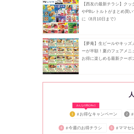
【西友の最新チラシ】クッ
やPBレトルトがまとめ買い
に《8月10日まで》
【夢庵】生ビールやキッズ
ーが半額！夏のフェアメニ
お得に楽しめる最新クーポ
中《9月2日まで》
みんなの関心No.1
お得なキャンペーン
1
2
今週のお得チラシ
ママセ
4
5