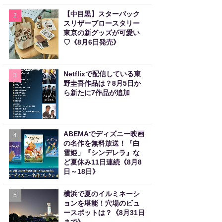
【中目黒】スターバック
2
スリザーブロースタリー
東京の新グッズが可愛い
♡《8月6日発売》
Netflixで配信している東
3
野圭吾作品は？8月5日か
ら新たに7作品が追加
ABEMAでディズニー映画
4
の名作を無料放送！『白
雪姫」『シンデレラ』な
ど夏休み11日連続《8月8
日～18日》
横浜で夏のイルミネーシ
5
ョンを堪能！穴場のビュ
ースポットは？《8月31日