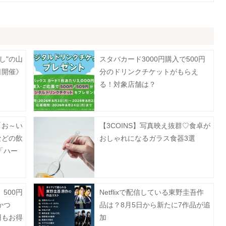
し"の山
スタバカード3000円購入で500円
日開催》
分のドリンクチケットがもらえ
る！対象店舗は？
「お～い
【3COINS】写真映え抜群♡食卓が
などの飲
おしゃれになるガラス食器3選
「ハー
ーポン
500円
Netflixで配信している東野圭吾作
かつ
品は？8月5日から新たに7作品が追
円もお得
加