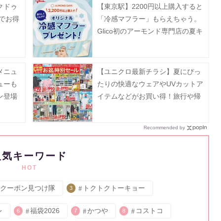
クドゥ
【東京駅】2200円以上購入すると
でお得
「冷感マフラー」もらえちゃう。
Glico初のアーモンド専門店の夏キ
ャンペーンは8月23日まで。
メニュ
【ユニクロ最新チラシ】夏にぴっ
ューも
たりの快適なウェアやUVカットア
ン登場
イテムなどがお買い得！旅行や帰
省、レジャーにも大活躍《8月13日
まで》
Recommended by
人気キーワード
HOT
クーポン見つけ隊
トクトクトーキョー
3
レ
福袋2026
かつや
コストコ
6
7
8