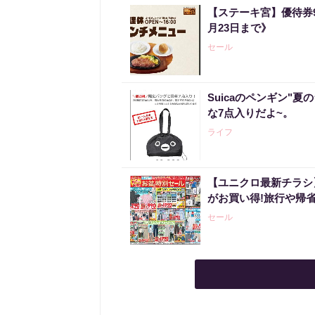
【ステーキ宮】優待券
月23日まで》
セール
Suicaのペンギン"夏
な7点入りだよ~。
ライフ
【ユニクロ最新チラシ
がお買い得!旅行や帰
セール