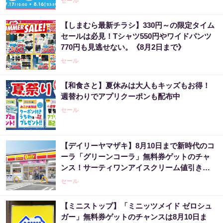
セール
【しまむら最新チラシ】330円～の限定タイム
セールは必見！Tシャツ550円やワイドパンツ
770円も見逃せない。《8月2日まで》
セール
【和食さと】夏休みは大人もキッズもお得！
週替わりでアプリクーポンも配布中
セール
【デイリーヤマザキ】8月10日まで新時代のコ
ーラ「グリーンコーラ」無料券ゲットのチャ
ンス！サーティワンアイスクリーム値引きな
どお得企画も目白押し。
セール
【ミニストップ】「ミニッツメイド ゼロシュ
ガー」無料券ゲットのチャンスは8月10日ま