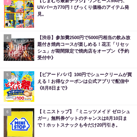
【しまむら最新チラシ】ワンピース550円、
3
UVパーカ770円！びっくり価格のアイテム発
見。
【渋谷】参加費2500円で5000円相当の飲み放
4
題付き焼肉コースが楽しめる！花王「リセッ
シュ」が期間限定で焼肉店をオープン《予約
受付中》
【ビアードパパ】100円でシュークリームが買
5
える！お得なクーポンは公式アプリで配信中
《8月8日まで》
【ミニストップ】「ミニッツメイド ゼロシュ
6
ガー」無料券ゲットのチャンスは8月10日ま
で！ホットスナックも今だけ20円引き。