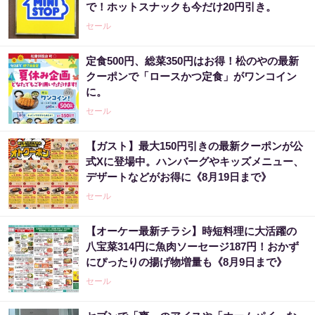
で！ホットスナックも今だけ20円引き。
セール
定食500円、総菜350円はお得！松のやの最新
クーポンで「ロースかつ定食」がワンコイン
に。
セール
【ガスト】最大150円引きの最新クーポンが公
式Xに登場中。ハンバーグやキッズメニュー、
デザートなどがお得に《8月19日まで》
セール
【オーケー最新チラシ】時短料理に大活躍の
八宝菜314円に魚肉ソーセージ187円！おかず
にぴったりの揚げ物増量も《8月9日まで》
セール