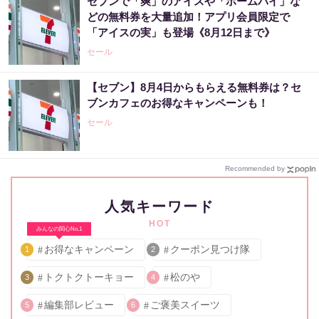
セブンで「爽」のアイスや「ホームパイ」な
どの無料券を大量追加！アプリ会員限定で
「アイスの実」も登場《8月12日まで》
セール
【セブン】8月4日からもらえる無料券は？セ
ブンカフェのお得なキャンペーンも！
セール
Recommended by
人気キーワード
HOT
みんなの関心No.1
お得なキャンペーン
クーポン見つけ隊
1
2
トクトクトーキョー
松のや
3
4
編集部レビュー
ご褒美スイーツ
5
6