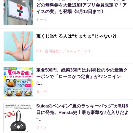
どの無料券を大量追加!アプリ会員限定で「ア
イスの実」も登場《8月12日まで》
セール
宝くじ当たる人は“たまたま”じゃない?!
PR（合同会社デジタルファーム ）
定食500円、総菜350円はお得!松のやの最新ク
ーポンで「ロースかつ定食」がワンコイン
に。
セール
Suicaのペンギン"夏のラッキーバッグ"が8月8
日に発売。Pensta史上最も豪華な7点入りだよ
~。
ライフ