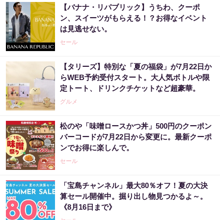
【バナナ・リパブリック】うちわ、クーポ
ン、スイーツがもらえる！？お得なイベント
は見逃せない。
セール
【タリーズ】特別な「夏の福袋」が7月22日か
らWEB予約受付スタート。大人気ボトルや限
定トート、ドリンクチケットなど超豪華。
グルメ
松のや「味噌ロースかつ丼」500円のクーポン
バーコードが7月22日から変更に。最新クーポ
ンでお得に楽しんで。
セール
「宝島チャンネル」最大80％オフ！夏の大決
算セール開催中。掘り出し物見つかるよ～。
《8月16日まで》