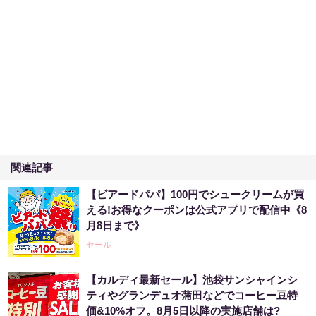
関連記事
【ビアードパパ】100円でシュークリームが買
える!お得なクーポンは公式アプリで配信中《8
月8日まで》
セール
【カルディ最新セール】池袋サンシャインシ
ティやグランデュオ蒲田などでコーヒー豆特
価&10%オフ。8月5日以降の実施店舗は?