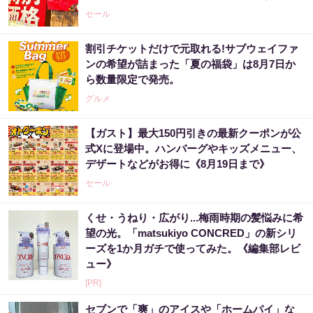
セール
割引チケットだけで元取れる!サブウェイファ
ンの希望が詰まった「夏の福袋」は8月7日か
ら数量限定で発売。
グルメ
【ガスト】最大150円引きの最新クーポンが公
式Xに登場中。ハンバーグやキッズメニュー、
デザートなどがお得に《8月19日まで》
セール
くせ・うねり・広がり...梅雨時期の髪悩みに希
望の光。「matsukiyo CONCRED」の新シリ
ーズを1か月ガチで使ってみた。《編集部レビ
ュー》
[PR]
セブンで「爽」のアイスや「ホームパイ」な