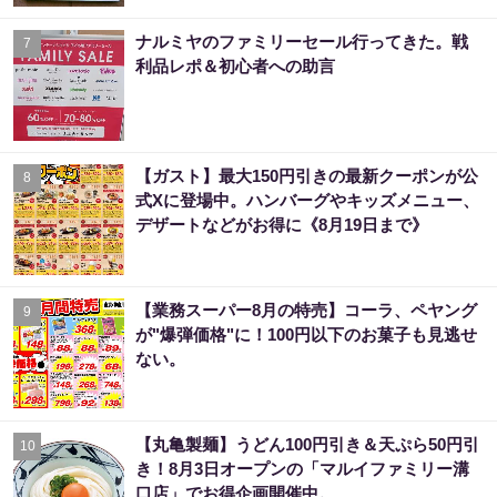
ナルミヤのファミリーセール行ってきた。戦
7
利品レポ＆初心者への助言
【ガスト】最大150円引きの最新クーポンが公
8
式Xに登場中。ハンバーグやキッズメニュー、
デザートなどがお得に《8月19日まで》
【業務スーパー8月の特売】コーラ、ペヤング
9
が"爆弾価格"に！100円以下のお菓子も見逃せ
ない。
【丸亀製麺】うどん100円引き＆天ぷら50円引
10
き！8月3日オープンの「マルイファミリー溝
口店」でお得企画開催中。