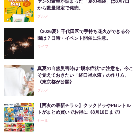
ァンの希望が詰まった「夏の福袋」は8月7日
から数量限定で発売。
グルメ
《2026夏》千代田区で手持ち花火ができる公
園は？日時・イベント開催に注意。
ライフ
真夏の自然災害時は"脱水症状"に注意を。今こ
そ覚えておきたい「経口補水液」の作り方。
《東京都が公開》
グルメ
【西友の最新チラシ】クックドゥやPBレトル
トがまとめ買いでお得に《8月10日まで》
セール