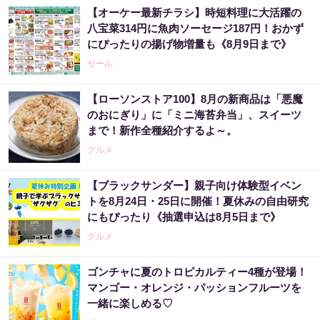
【オーケー最新チラシ】時短料理に大活躍の
八宝菜314円に魚肉ソーセージ187円！おかず
にぴったりの揚げ物増量も《8月9日まで》
セール
【ローソンストア100】8月の新商品は「悪魔
のおにぎり」に「ミニ海苔弁当」、スイーツ
まで！新作全種紹介するよ～。
グルメ
【ブラックサンダー】親子向け体験型イベン
トを8月24日・25日に開催！夏休みの自由研究
にもぴったり《抽選申込は8月5日まで》
グルメ
ゴンチャに夏のトロピカルティー4種が登場！
マンゴー・オレンジ・パッションフルーツを
一緒に楽しめる♡