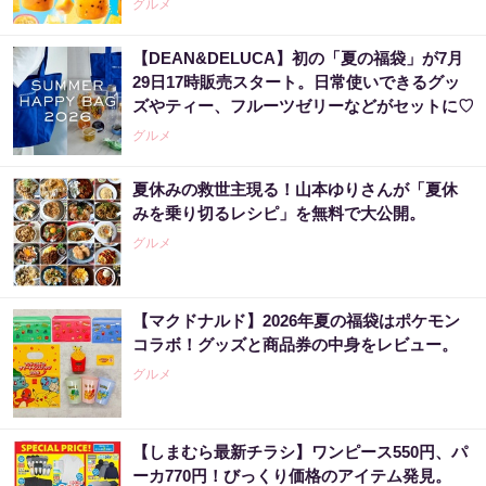
グルメ
【DEAN&DELUCA】初の「夏の福袋」が7月
29日17時販売スタート。日常使いできるグッ
ズやティー、フルーツゼリーなどがセットに♡
グルメ
夏休みの救世主現る！山本ゆりさんが「夏休
みを乗り切るレシピ」を無料で大公開。
グルメ
【マクドナルド】2026年夏の福袋はポケモン
コラボ！グッズと商品券の中身をレビュー。
グルメ
【しまむら最新チラシ】ワンピース550円、パ
ーカ770円！びっくり価格のアイテム発見。