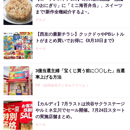
のおにぎり」に「ミニ海苔弁当」、スイーツ
まで!新作全種紹介するよ~。
グルメ
【西友の最新チラシ】クックドゥやPBレトル
トがまとめ買いでお得に《8月10日まで》
セール
3億当選主婦「宝くじ買う前に〇〇した」当選
率上げる方法
PR（合同会社デジタルファーム ）
【カルディ】7月ラストは渋谷サクラステージ
やルミネ立川でセール開催。7月24日スタート
の実施店舗まとめ。
セール