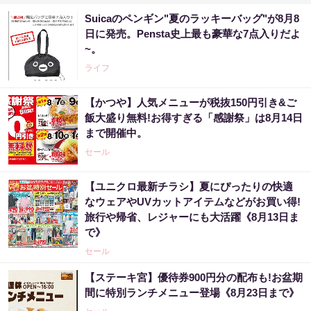
Suicaのペンギン"夏のラッキーバッグ"が8月8
日に発売。Pensta史上最も豪華な7点入りだよ
~。
ライフ
【かつや】人気メニューが税抜150円引き&ご
飯大盛り無料!お得すぎる「感謝祭」は8月14日
まで開催中。
セール
【ユニクロ最新チラシ】夏にぴったりの快適
なウェアやUVカットアイテムなどがお買い得!
旅行や帰省、レジャーにも大活躍《8月13日ま
で》
セール
【ステーキ宮】優待券900円分の配布も!お盆期
間に特別ランチメニュー登場《8月23日まで》