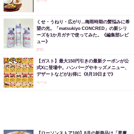
セール
くせ・うねり・広がり...梅雨時期の髪悩みに希
望の光。「matsukiyo CONCRED」の新シリ
ーズを1か月ガチで使ってみた。《編集部レビ
ュー》
[PR]
【ガスト】最大150円引きの最新クーポンが公
式Xに登場中。ハンバーグやキッズメニュー、
デザートなどがお得に《8月19日まで》
セール
【ローソンストア100】8月の新商品は「悪魔