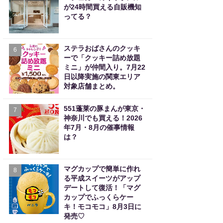
が24時間買える自販機知
ってる？
ステラおばさんのクッキ
6
ーで「クッキー詰め放題
ミニ」が仲間入り。7月22
日以降実施の関東エリア
対象店舗まとめ。
551蓬莱の豚まんが東京・
7
神奈川でも買える！2026
年7月・8月の催事情報
は？
マグカップで簡単に作れ
8
る平成スイーツがアップ
デートして復活！「マグ
カップでふっくらケー
キ！モコモコ」8月3日に
発売♡