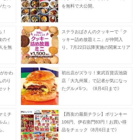
ツたっ
を無料で大公開。
まで》
も！
ステラおばさんのクッキーで「ク
食のイ
ッキー詰め放題ミニ」が仲間入
0人を無
り。7月22日以降実施の関東エリア
対象店舗まとめ。
トがかわ
初出店がズラリ！東武百貨店池袋
んのり
店「大九州展」で記者が気になっ
セット
たグルメ5つ。《8月4日まで》
ァミチ
【西友の最新チラシ】ポリンキー
ルム」
106円、伊右衛門83円！お買い得
も。
品をチェック《8月6日まで》