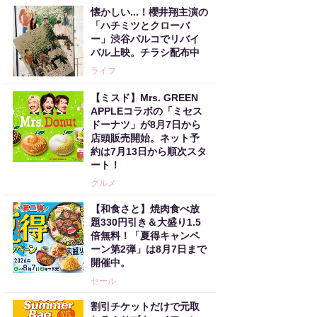
懐かしい...！櫻井翔主演の
「ハチミツとクローバ
ー」渋谷パルコでリバイ
バル上映。チラシ配布中
ライフ
【ミスド】Mrs. GREEN
APPLEコラボの「ミセス
ドーナツ」が8月7日から
店頭販売開始。ネット予
約は7月13日から順次スタ
ート！
グルメ
【和食さと】焼肉食べ放
題330円引き＆大盛り1.5
倍無料！「夏得キャンペ
ーン第2弾」は8月7日まで
開催中。
セール
割引チケットだけで元取