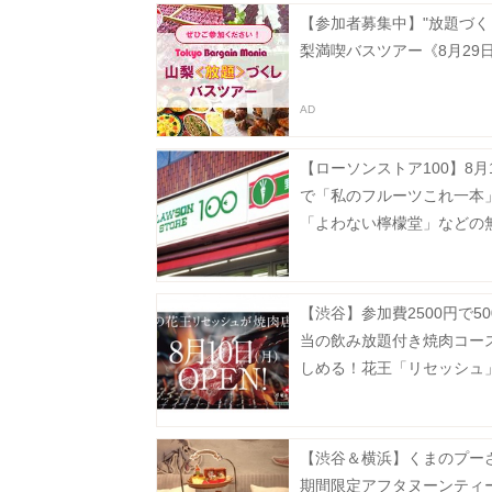
【参加者募集中】"放題づく
梨満喫バスツアー《8月29
【ローソンストア100】8月
で「私のフルーツこれ一本
「よわない檸檬堂」などの
が登場中！たまご10個入りで
円などのお得企画も見逃せ
【渋谷】参加費2500円で50
当の飲み放題付き焼肉コー
しめる！花王「リセッシュ
間限定で焼肉店をオープン
受付中》
【渋谷＆横浜】くまのプー
期間限定アフタヌーンティ