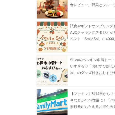
食レビュー。野菜とフルー
ぷりでヘルシー♡《9月末
試食やギフトサンプリング
ABCクッキングスタジオが
ベント「SmileSai」に400
料招待《予約受付中》
Suicaのペンギン巾着トー
いすぎる♡「おむすび処ほ
屋」のグッズ付きおむすび
は数量限定。
【ファミマ】8月4日からフ
キなどが45％増量に！「パ
無料券がもらえるお得企画