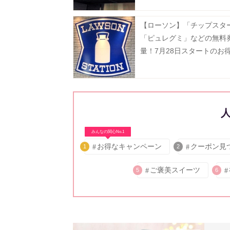
【ローソン】「チップスタ
「ピュレグミ」などの無料
量！7月28日スタートのお
とめ。
みんなの関心No.1
お得なキャンペーン
クーポン見
1
2
ご褒美スイーツ
5
6