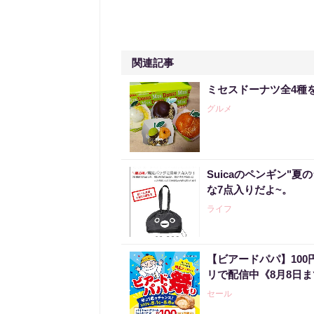
関連記事
ミセスドーナツ全4種
グルメ
Suicaのペンギン"夏
な7点入りだよ~。
ライフ
【ビアードパパ】10
リで配信中《8月8日
セール