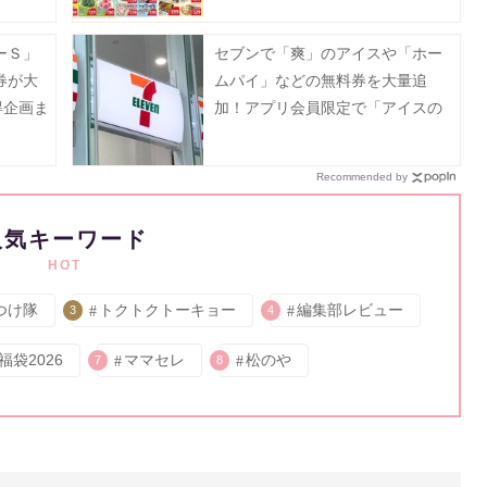
ーＳ」
セブンで「爽」のアイスや「ホー
券が大
ムパイ」などの無料券を大量追
得企画ま
加！アプリ会員限定で「アイスの
実」も登場《8月12日まで》
Recommended by
人気キーワード
HOT
つけ隊
トクトクトーキョー
編集部レビュー
3
4
福袋2026
ママセレ
松のや
7
8