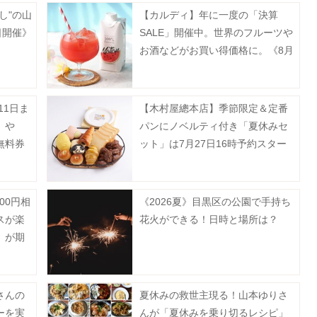
し"の山
【カルディ】年に一度の「決算
日開催》
SALE」開催中。世界のフルーツや
お酒などがお買い得価格に。《8月
31日まで》
11日ま
【木村屋總本店】季節限定＆定番
」や
パンにノベルティ付き「夏休みセ
無料券
ット」は7月27日16時予約スター
214
ト。夏にぴったりのセットも登
ない。
場。
00円相
《2026夏》目黒区の公園で手持ち
スが楽
花火ができる！日時と場所は？
」が期
《予約
さんの
夏休みの救世主現る！山本ゆりさ
ーを実
んが「夏休みを乗り切るレシピ」