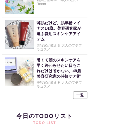
西洋占星術師・早矢の占い
Room
薄肌だけど、肌年齢マイ
ナス14歳。美容研究家が
選ぶ愛用スキンケアアイ
テム
美容家が教える 大人のプチプ
ラコスメ
暑くて朝のスキンケアを
早く終わらせたい日もこ
れだけは省かない。49歳
美容研究家の時短ケア術
美容家が教える 大人のプチプ
ラコスメ
一覧
今日のTODOリスト
TODO LIST