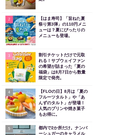
【はま寿司】「旨ねた夏
2
祭り第3弾」の110円メニ
ューは？夏にぴったりの
メニューも登場。
割引チケットだけで元取
3
れる！サブウェイファン
の希望が詰まった「夏の
福袋」は8月7日から数量
限定で発売。
【FLOの日】8月は「夏の
4
フルーツタルト」や「あ
んずのタルト」が登場！
人気のプリンや焼き菓子
もお得に。
都内で2か所だけ。ナンバ
5
ーシュガーのキャラメル