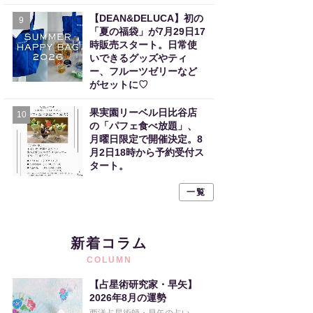
【DEAN&DELUCA】初の
9
「夏の福袋」が7月29日17
時販売スタート。日常使
いできるグッズやティ
ー、フルーツゼリーなど
がセットに♡
果実園リーベル日比谷店
10
の「パフェ食べ放題」、
月曜日限定で開催決定。8
月2日18時から予約受付ス
タート。
一覧
新着コラム
COLUMN
【占星術研究家・早矢】
2026年8月の運勢