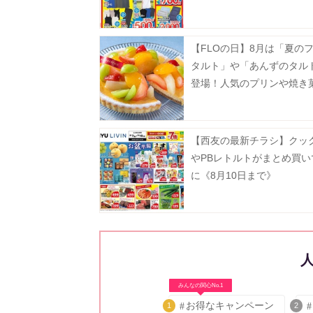
【FLOの日】8月は「夏の
タルト」や「あんずのタル
登場！人気のプリンや焼き
お得に。
【西友の最新チラシ】クッ
やPBレトルトがまとめ買い
に《8月10日まで》
みんなの関心No.1
お得なキャンペーン
1
2