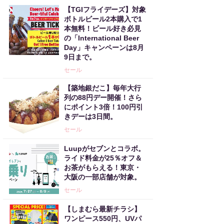
【TGIフライデーズ】対象
ボトルビール2本購入で1
本無料！ビール好き必見
の「International Beer
Day」キャンペーンは8月
9日まで。
セール
【築地銀だこ】毎年大行
列の88円デー開催！さら
にポイント3倍！100円引
きデーは3日間。
セール
Luupがセブンとコラボ。
ライド料金が25％オフ＆
お茶がもらえる！東京・
大阪の一部店舗が対象。
セール
【しまむら最新チラシ】
ワンピース550円、UVパ