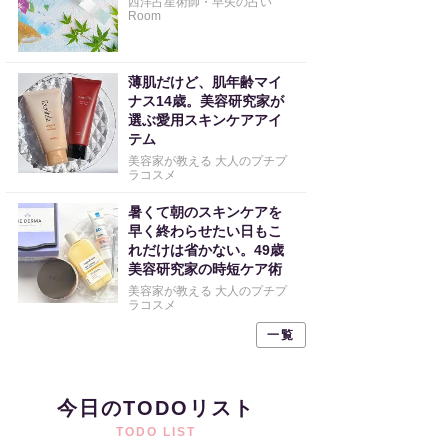
西洋占星術師・早矢の占い
Room
薄肌だけど、肌年齢マイ
ナス14歳。美容研究家が
選ぶ愛用スキンケアアイ
テム
美容家が教える 大人のプチプ
ラコスメ
暑くて朝のスキンケアを
早く終わらせたい日もこ
れだけは省かない。49歳
美容研究家の時短ケア術
美容家が教える 大人のプチプ
ラコスメ
一覧
今日のTODOリスト
TODO LIST