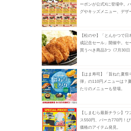
ーポンが公式Xに登場中。
グやキッズメニュー、デザ
どがお得に《8月19日まで
【松のや】「とんかつで日
成記念セール」開催中。セ
買うべき商品3つ《7月30
【はま寿司】「旨ねた夏祭
弾」の110円メニューは？
たりのメニューも登場。
【しまむら最新チラシ】ワ
ス550円、パーカ770円！
価格のアイテム発見。