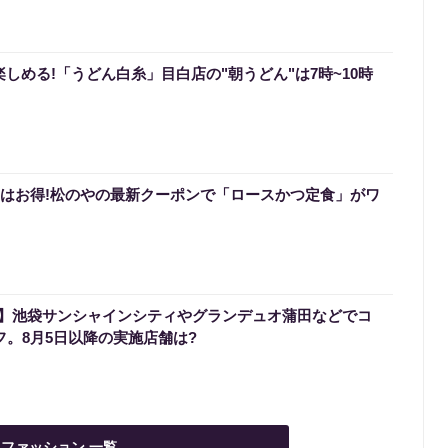
楽しめる!「うどん白糸」目白店の"朝うどん"は7時~10時
0円はお得!松のやの最新クーポンで「ロースかつ定食」がワ
】池袋サンシャインシティやグランデュオ蒲田などでコ
フ。8月5日以降の実施店舗は?
ファッション 一覧