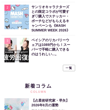
サンリオキャラクターズ
2
との限定コラボが可愛す
ぎ♡購入でステッカー・
ポーチなどがもらえるキ
ャンペーンも《MASH
SUMMER WEEK 2026》
ベイシアのリカバリーウ
3
ェアは1089円から！スー
パーで手軽に購入できる
のはうれしい...。
一覧
新着コラム
COLUMN
【占星術研究家・早矢】
2026年8月の運勢