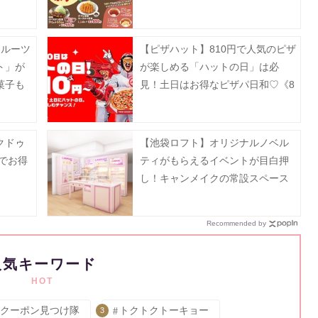
楽しんで。
フルーツ
【ピザハット】810円で人気のピザ
ト」が
が楽しめる「ハットの日」は必
菓子も
見！土日はお得なピザパ日和♡《8
月10日まで》
クドゥ
【池袋ロフト】オリジナルノベル
でお得
ティがもらえるイベントが目白押
し！キャンメイクの常設スペース
が8月5日にオープン。
Recommended by
人気キーワード
HOT
クーポン見つけ隊
トクトクトーキョー
3