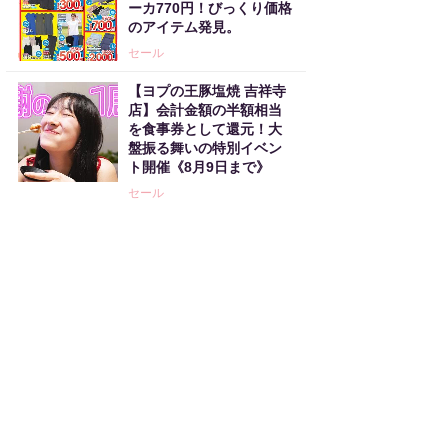
ーカ770円！びっくり価格
のアイテム発見。
セール
【ヨプの王豚塩焼 吉祥寺
店】会計金額の半額相当
を食事券として還元！大
盤振る舞いの特別イベン
ト開催《8月9日まで》
セール