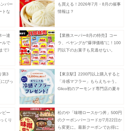
ハンバー
も買える！2026年7月・8月の催事
ートな
情報は？
》
本一達
【業務スーパー8月の特売】コー
ールで
ラ、ペヤングが"爆弾価格"に！100
日まで》
円以下のお菓子も見逃せない。
り第3
【東京駅】2200円以上購入すると
夏にぴっ
「冷感マフラー」もらえちゃう。
Glico初のアーモンド専門店の夏キ
ャンペーンは8月23日まで。
ンピー
松のや「味噌ロースかつ丼」500円
びっくり
のクーポンバーコードが7月22日か
ら変更に。最新クーポンでお得に