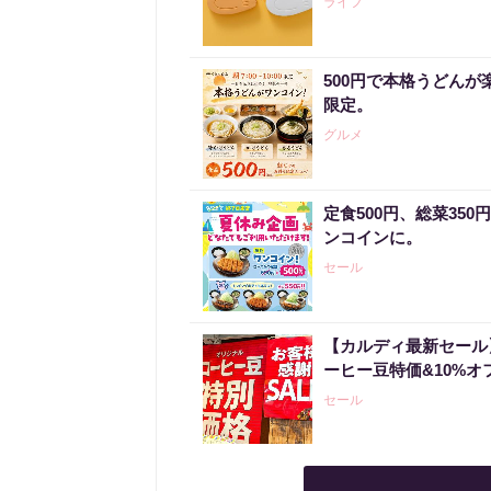
ライフ
500円で本格うどんが
限定。
グルメ
定食500円、総菜35
ンコインに。
セール
【カルディ最新セール
ーヒー豆特価&10%オ
セール