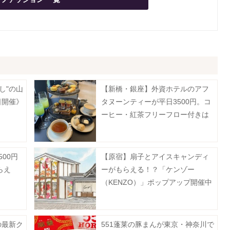
し"の山
【新橋・銀座】外資ホテルのアフ
日開催》
タヌーンティーが平日3500円。コ
ーヒー・紅茶フリーフロー付きは
破格...。
00円
【原宿】扇子とアイスキャンディ
らえ
ーがもらえる！？「ケンゾー
（KENZO）」ポップアップ開催中
《8月9日まで》
の最新ク
551蓬莱の豚まんが東京・神奈川で