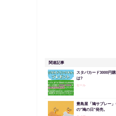
関連記事
スタバカード3000円
は?
セール
豊島屋「鳩サブレー」
の"鳩の日"発売。