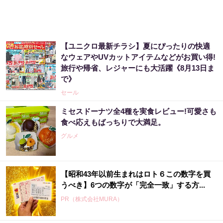
【ユニクロ最新チラシ】夏にぴったりの快適
なウェアやUVカットアイテムなどがお買い得!
旅行や帰省、レジャーにも大活躍《8月13日ま
で》
セール
ミセスドーナツ全4種を実食レビュー!可愛さも
食べ応えもばっちりで大満足。
グルメ
【昭和43年以前生まれはロト６この数字を買
うべき】6つの数字が「完全一致」する方...
PR（株式会社MURA）