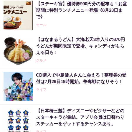
【ステーキ宮】優待券900円分の配布も！お盆
期間に特別ランチメニュー登場《8月23日ま
で》
セール
【はなまるうどん】大海老天3本入りの870円
うどんが期間限定で登場、キャンディがもら
える日も！
グルメ
CD購入で中島健人さんに会える！整理券の受
付は7月29日19時開始。争奪戦になりそう！
ライフ
【日本橋三越】ディズニーやピクサーなどの
スターキャラが集結。アプリ会員は日替わり
ステッカーをゲットするチャンスあり。
ライフ