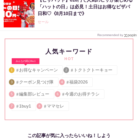
「ハットの日」は必見！土日はお得なピザパ
日和♡《8月10日まで》
セール
Recommended by
人気キーワード
HOT
みんなの関心No.1
お得なキャンペーン
トクトクトーキョー
1
2
クーポン見つけ隊
福袋2026
3
4
編集部レビュー
今週のお得チラシ
5
6
1buy1
ママセレ
7
8
この記事が気に入ったらいいね！しよう