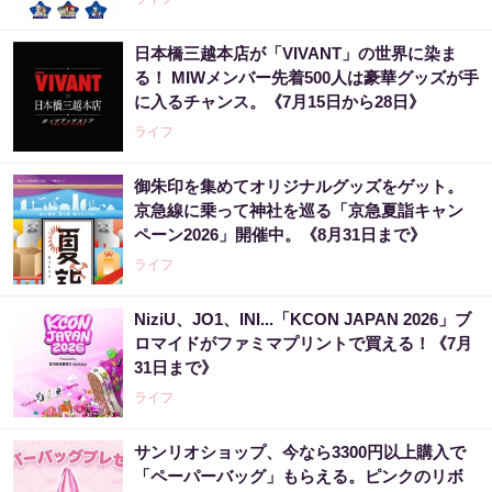
日本橋三越本店が「VIVANT」の世界に染ま
る！ MIWメンバー先着500人は豪華グッズが手
に入るチャンス。《7月15日から28日》
ライフ
御朱印を集めてオリジナルグッズをゲット。
京急線に乗って神社を巡る「京急夏詣キャン
ペーン2026」開催中。《8月31日まで》
ライフ
NiziU、JO1、INI...「KCON JAPAN 2026」ブ
ロマイドがファミマプリントで買える！《7月
31日まで》
ライフ
サンリオショップ、今なら3300円以上購入で
「ペーパーバッグ」もらえる。ピンクのリボ