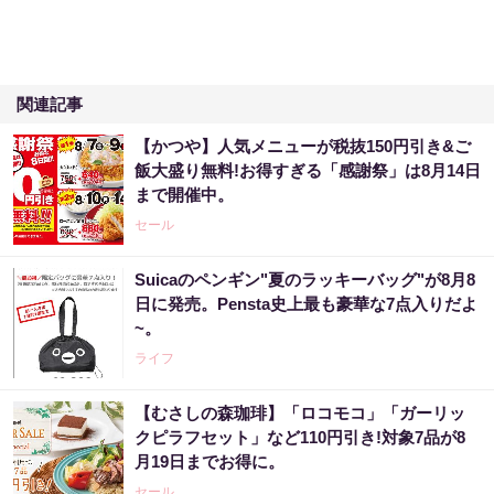
関連記事
【かつや】人気メニューが税抜150円引き&ご
飯大盛り無料!お得すぎる「感謝祭」は8月14日
まで開催中。
セール
Suicaのペンギン"夏のラッキーバッグ"が8月8
日に発売。Pensta史上最も豪華な7点入りだよ
~。
ライフ
【むさしの森珈琲】「ロコモコ」「ガーリッ
クピラフセット」など110円引き!対象7品が8
月19日までお得に。
セール