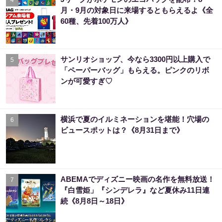
4
月・9月の対象日に来場するともらえるよ《全
60種、先着100万人》
サンリオショップ、今なら3300円以上購入で
5
「ペーパーバッグ」もらえる。ピンクのリボ
ンが可愛すぎ♡
横浜で夏のイルミネーションを堪能！穴場の
6
ビュースポットは？《8月31日まで》
ABEMAでディズニー映画の名作を無料放送！
7
『白雪姫」『シンデレラ』など夏休み11日連
続《8月8日～18日》