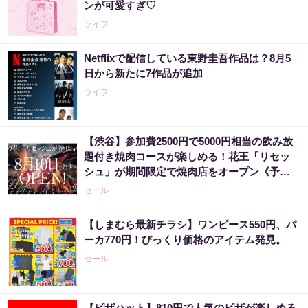
ンが可愛すぎ♡
ライフ
Netflixで配信している東野圭吾作品は？8月5
日から新たに7作品が追加
ライフ
【渋谷】参加費2500円で5000円相当の飲み放
題付き焼肉コースが楽しめる！花王「リセッ
シュ」が期間限定で焼肉店をオープン《予約
受付中》
セール
【しまむら最新チラシ】ワンピース550円、パ
ーカ770円！びっくり価格のアイテム発見。
セール
【ピザハット】810円で人気のピザが楽しめる