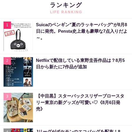
ランキング
LIFE RANKING
Suicaのペンギン"夏のラッキーバッグ"が8月8
1
日に発売。Pensta史上最も豪華な7点入りだよ
～。
Netflixで配信している東野圭吾作品は？8月5
2
日から新たに7作品が追加
【中目黒】スターバックスリザーブロースタ
3
リー東京の新グッズが可愛い♡《8月6日発
売》
Jリーグがポケモンのエコバッグを配布！8