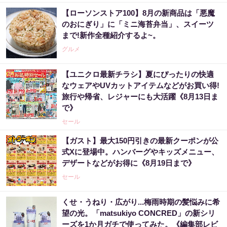
【ローソンストア100】8月の新商品は「悪魔
のおにぎり」に「ミニ海苔弁当」、スイーツ
まで!新作全種紹介するよ~。
グルメ
【ユニクロ最新チラシ】夏にぴったりの快適
なウェアやUVカットアイテムなどがお買い得!
旅行や帰省、レジャーにも大活躍《8月13日ま
で》
セール
【ガスト】最大150円引きの最新クーポンが公
式Xに登場中。ハンバーグやキッズメニュー、
デザートなどがお得に《8月19日まで》
セール
くせ・うねり・広がり...梅雨時期の髪悩みに希
望の光。「matsukiyo CONCRED」の新シリ
ーズを1か月ガチで使ってみた。《編集部レビ