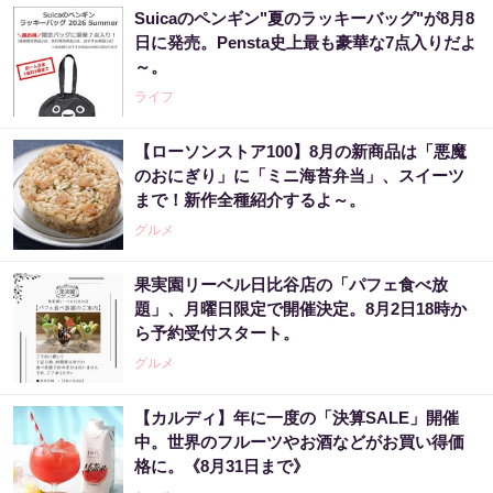
Suicaのペンギン"夏のラッキーバッグ"が8月8
日に発売。Pensta史上最も豪華な7点入りだよ
～。
ライフ
【ローソンストア100】8月の新商品は「悪魔
のおにぎり」に「ミニ海苔弁当」、スイーツ
まで！新作全種紹介するよ～。
グルメ
果実園リーベル日比谷店の「パフェ食べ放
題」、月曜日限定で開催決定。8月2日18時か
ら予約受付スタート。
グルメ
【カルディ】年に一度の「決算SALE」開催
中。世界のフルーツやお酒などがお買い得価
格に。《8月31日まで》