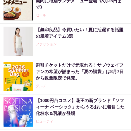
期間に特別ランチメニュー登場《8月23日ま
で》
セール
【無印良品】今買いたい！夏に活躍する話題
の肌着アイテム3選
ファッション
割引チケットだけで元取れる！サブウェイフ
ァンの希望が詰まった「夏の福袋」は8月7日
から数量限定で発売。
グルメ
【1000円台コスメ】花王の新ブランド「ソフ
ィーナ ベーシック」からうるおいに着目した
化粧水＆乳液が登場
ビューティ