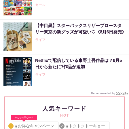
セール
【中目黒】スターバックスリザーブロースタ
リー東京の新グッズが可愛い♡《8月6日発売》
ライフ
Netflixで配信している東野圭吾作品は？8月5
日から新たに7作品が追加
ライフ
Recommended by
人気キーワード
HOT
みんなの関心No.1
お得なキャンペーン
トクトクトーキョー
1
2