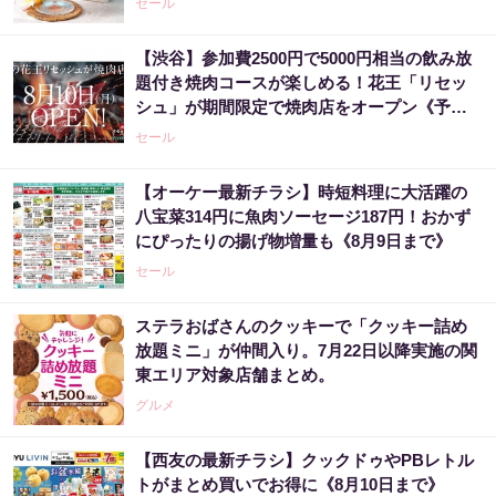
セール
【渋谷】参加費2500円で5000円相当の飲み放
題付き焼肉コースが楽しめる！花王「リセッ
シュ」が期間限定で焼肉店をオープン《予約
受付中》
セール
【オーケー最新チラシ】時短料理に大活躍の
八宝菜314円に魚肉ソーセージ187円！おかず
にぴったりの揚げ物増量も《8月9日まで》
セール
ステラおばさんのクッキーで「クッキー詰め
放題ミニ」が仲間入り。7月22日以降実施の関
東エリア対象店舗まとめ。
グルメ
【西友の最新チラシ】クックドゥやPBレトル
トがまとめ買いでお得に《8月10日まで》