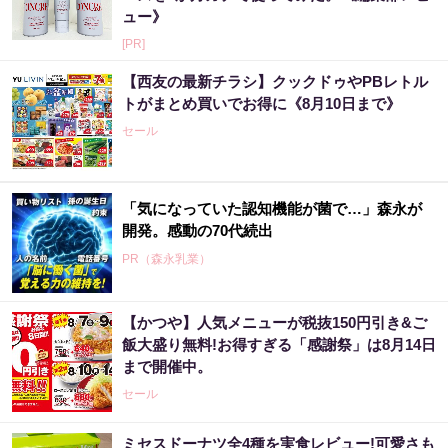
ュー》
[PR]
【西友の最新チラシ】クックドゥやPBレトル
トがまとめ買いでお得に《8月10日まで》
セール
「気になっていた認知機能が菌で…」森永が
開発。感動の70代続出
PR（森永乳業）
【かつや】人気メニューが税抜150円引き&ご
【宝くじ落選】外れ続ける流れ、ここで断ち
飯大盛り無料!お得すぎる「感謝祭」は8月14日
ませんか
まで開催中。
PR（合同会社デジタルファーム ）
セール
ミセスドーナツ全4種を実食レビュー!可愛さも