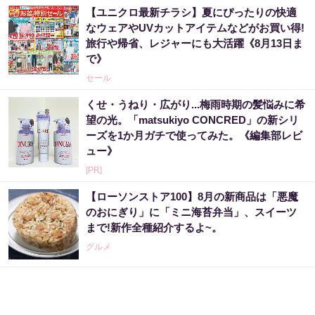
【ユニクロ最新チラシ】夏にぴったりの快適
なウェアやUVカットアイテムなどがお買い得!
旅行や帰省、レジャーにも大活躍《8月13日ま
で》
セール
くせ・うねり・広がり...梅雨時期の髪悩みに希
望の光。「matsukiyo CONCRED」の新シリ
ーズを1か月ガチで使ってみた。《編集部レビ
ュー》
[PR]
【ローソンストア100】8月の新商品は「悪魔
のおにぎり」に「ミニ海苔弁当」、スイーツ
まで!新作全種紹介するよ~。
グルメ