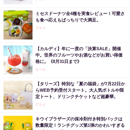
ミセスドーナツ全4種を実食レビュー！可愛さ
も食べ応えもばっちりで大満足。
グルメ
【カルディ】年に一度の「決算SALE」開催
中。世界のフルーツやお酒などがお買い得価
格に。《8月31日まで》
セール
【タリーズ】特別な「夏の福袋」が7月22日か
らWEB予約受付スタート。大人気ボトルや限
定トート、ドリンクチケットなど超豪華。
グルメ
キウイブラザーズの保冷剤付き特別パックは
数量限定！ランチグッズ第1弾のかわいすぎる