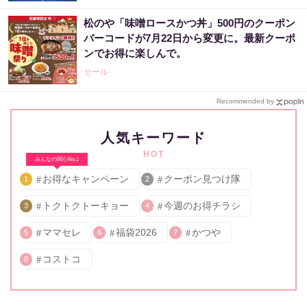
松のや「味噌ロースかつ丼」500円のクーポン
バーコードが7月22日から変更に。最新クーポ
ンでお得に楽しんで。
セール
Recommended by
人気キーワード
HOT
みんなの関心No.1
お得なキャンペーン
クーポン見つけ隊
1
2
トクトクトーキョー
今週のお得チラシ
3
4
ママセレ
福袋2026
かつや
5
6
7
コストコ
8