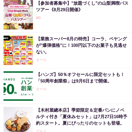
【参加者募集中】"放題づくし"の山梨満喫バス
ツアー《8月29日開催》
【業務スーパー8月の特売】コーラ、ペヤング
が"爆弾価格"に！100円以下のお菓子も見逃せ
ない。
セール
【ハンズ】50％オフセールに限定セットも！
「50周年創業祭」は9月6日まで開催。
セール
【木村屋總本店】季節限定＆定番パンにノベ
ルティ付き「夏休みセット」は7月27日16時予
約スタート。夏にぴったりのセットも登場。
グルメ