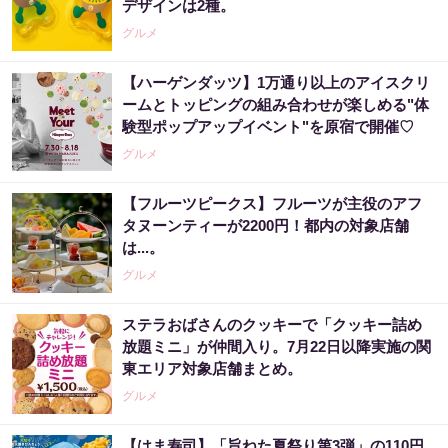
デザインは2種。
グルメ
【ハーゲンダッツ】1万通り以上のアイスクリ
ームとトッピングの組み合わせが楽しめる"体
験型ポップアップイベント"を原宿で開催♡
グルメ
【フルーツピークス】フルーツが主役のアフ
タヌーンティーが2200円！都内の対象店舗
は...。
グルメ
ステラおばさんのクッキーで「クッキー詰め
放題ミニ」が仲間入り。7月22日以降実施の関
東エリア対象店舗まとめ。
グルメ
【はま寿司】「旨ねた夏祭り第3弾」の110円