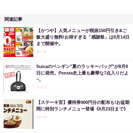
関連記事
【かつや】人気メニューが税抜150円引き&ご
飯大盛り無料!お得すぎる「感謝祭」は8月14日
まで開催中。
セール
Suicaのペンギン"夏のラッキーバッグ"が8月8
日に発売。Pensta史上最も豪華な7点入りだよ
~。
ライフ
【ステーキ宮】優待券900円分の配布も!お盆期
間に特別ランチメニュー登場《8月23日まで》
セール