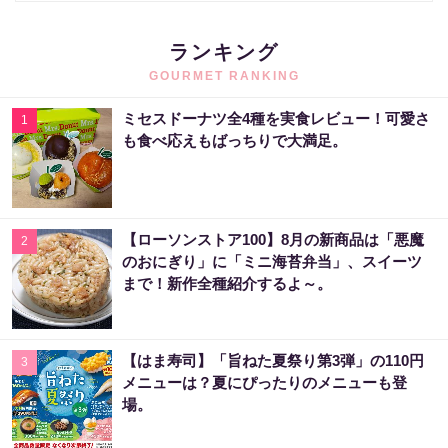
ランキング
GOURMET RANKING
ミセスドーナツ全4種を実食レビュー！可愛さ
1
も食べ応えもばっちりで大満足。
【ローソンストア100】8月の新商品は「悪魔
2
のおにぎり」に「ミニ海苔弁当」、スイーツ
まで！新作全種紹介するよ～。
【はま寿司】「旨ねた夏祭り第3弾」の110円
3
メニューは？夏にぴったりのメニューも登
場。