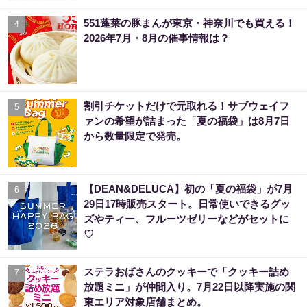
551蓬莱の豚まんが東京・神奈川でも買える！
4
2026年7月・8月の催事情報は？
割引チケットだけで元取れる！サブウェイフ
5
ァンの希望が詰まった「夏の福袋」は8月7日
から数量限定で発売。
【DEAN&DELUCA】初の「夏の福袋」が7月
6
29日17時販売スタート。日常使いできるグッ
ズやティー、フルーツゼリーなどがセットに
♡
ステラおばさんのクッキーで「クッキー詰め
7
放題ミニ」が仲間入り。7月22日以降実施の関
東エリア対象店舗まとめ。